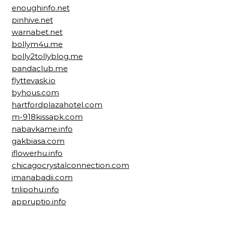
enoughinfo.net
pinhive.net
warnabet.net
bollym4u.me
bolly2tollyblog.me
pandaclub.me
flyttevask.io
byhous.com
hartfordplazahotel.com
m-918kissapk.com
nabavkame.info
gakbiasa.com
iflowerhu.info
chicagocrystalconnection.com
imanabadii.com
trilipohu.info
appruptio.info