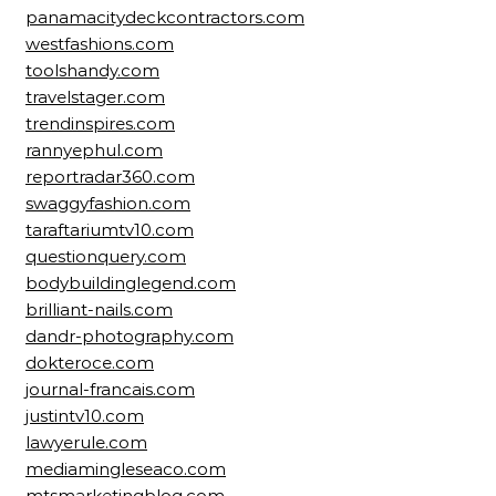
panamacitydeckcontractors.com
westfashions.com
toolshandy.com
travelstager.com
trendinspires.com
rannyephul.com
reportradar360.com
swaggyfashion.com
taraftariumtv10.com
questionquery.com
bodybuildinglegend.com
brilliant-nails.com
dandr-photography.com
dokteroce.com
journal-francais.com
justintv10.com
lawyerule.com
mediamingleseaco.com
mtsmarketingblog.com