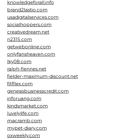
knowledgeforall.info
brand2lastio.com
usadigitalservices.com
socialhoppers.com
creativedream.net
n2315.com
getwebonline.com
onlyfansheaven.com
lky08.com
ralph-fiennes.net
fielder-maximum-discount.net
fitfllex.com
genesisbusinesscredit.com
inforuang.com
kindsmarket.com
luvelylife.com
macramb.com
mypet-diary.com
oxweekly.com