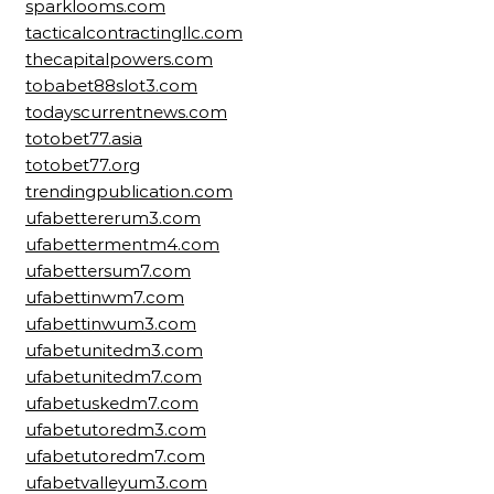
sparklooms.com
tacticalcontractingllc.com
thecapitalpowers.com
tobabet88slot3.com
todayscurrentnews.com
totobet77.asia
totobet77.org
trendingpublication.com
ufabettererum3.com
ufabettermentm4.com
ufabettersum7.com
ufabettinwm7.com
ufabettinwum3.com
ufabetunitedm3.com
ufabetunitedm7.com
ufabetuskedm7.com
ufabetutoredm3.com
ufabetutoredm7.com
ufabetvalleyum3.com