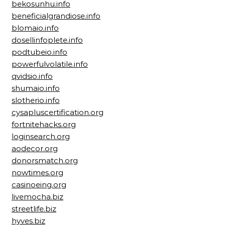
bekosunhu.info
beneficialgrandiose.info
blomaio.info
dosellinfoplete.info
podtubeio.info
powerfulvolatile.info
qvidsio.info
shumaio.info
slotherio.info
cysapluscertification.org
fortnitehacks.org
loginsearch.org
aodecor.org
donorsmatch.org
nowtimes.org
casinoeing.org
livemocha.biz
streetlife.biz
hyves.biz