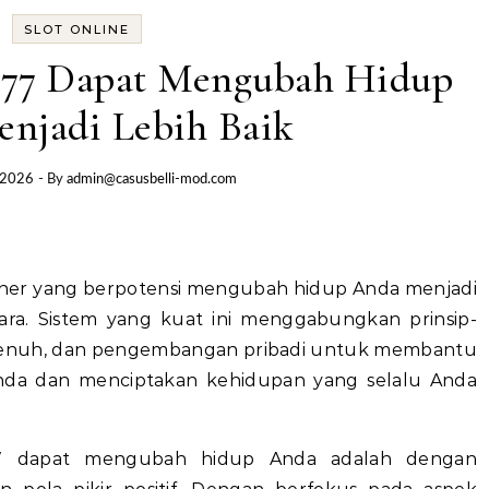
SLOT ONLINE
77 Dapat Mengubah Hidup
njadi Lebih Baik
 2026
- By
admin@casusbelli-mod.com
oner yang berpotensi mengubah hidup Anda menjadi
cara. Sistem yang kuat ini menggabungkan prinsip-
ian penuh, dan pengembangan pribadi untuk membantu
da dan menciptakan kehidupan yang selalu Anda
77 dapat mengubah hidup Anda adalah dengan