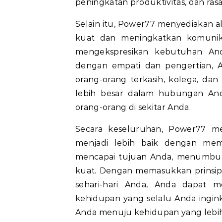
peningkatan produktivitas, dan ras
Selain itu, Power77 menyediakan
kuat dan meningkatkan komunika
mengekspresikan kebutuhan And
dengan empati dan pengertian,
orang-orang terkasih, kolega, da
lebih besar dalam hubungan An
orang-orang di sekitar Anda.
Secara keseluruhan, Power77 
menjadi lebih baik dengan mem
mencapai tujuan Anda, menumbu
kuat. Dengan memasukkan prinsip-
sehari-hari Anda, Anda dapat
kehidupan yang selalu Anda ingi
Anda menuju kehidupan yang lebih 