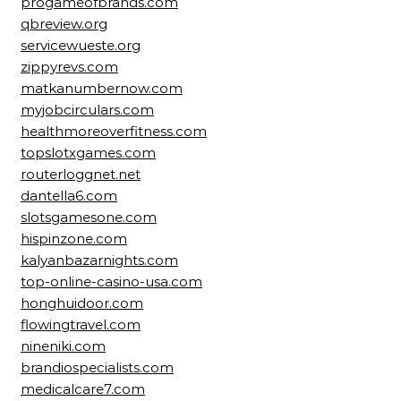
progameofbrands.com
qbreview.org
servicewueste.org
zippyrevs.com
matkanumbernow.com
myjobcirculars.com
healthmoreoverfitness.com
topslotxgames.com
routerloggnet.net
dantella6.com
slotsgamesone.com
hispinzone.com
kalyanbazarnights.com
top-online-casino-usa.com
honghuidoor.com
flowingtravel.com
nineniki.com
brandiospecialists.com
medicalcare7.com