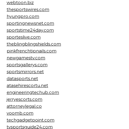
webtoon.biz
thesportswires.com
hyungpro.com
sportingnewsnet.com
sportstime24day.com
sporteslive.com
theblingblingshields.com
pinkfrenchtipnails.com
newgamestv.com
sportsgallerys.com
sportsmirrors.net
datasports.net
atasehirescortu.net
engineeringtechub.com
jerryescorts.com
attorneylegal.co
voomb.com
techgadgetpoint.com
tvsportsguide24.com