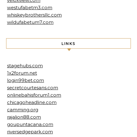
veloxview.com
westufabetm3.com
whiskeybrothersllc.com
wildufabetum7.com
LINKS
stagehubs.com
1x2forum.net
login99bet.com
secretcourtesans.com
onlinebahisforum1.com
chicagoheadline.com
camming.org
rajalion88.com
goupuntacana.com
riversedgepark.com