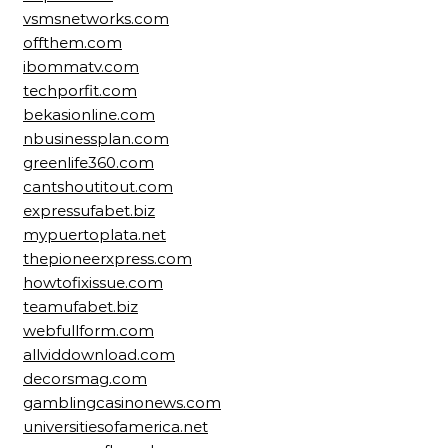
vsmsnetworks.com
offthem.com
ibommatv.com
techporfit.com
bekasionline.com
nbusinessplan.com
greenlife360.com
cantshoutitout.com
expressufabet.biz
mypuertoplata.net
thepioneerxpress.com
howtofixissue.com
teamufabet.biz
webfullform.com
allviddownload.com
decorsmag.com
gamblingcasinonews.com
universitiesofamerica.net