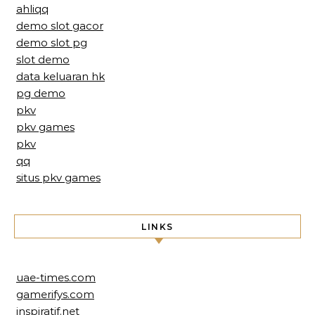
ahliqq
demo slot gacor
demo slot pg
slot demo
data keluaran hk
pg demo
pkv
pkv games
pkv
qq
situs pkv games
LINKS
uae-times.com
gamerifys.com
inspiratif.net