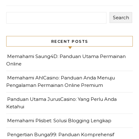
Search
RECENT POSTS
Memahami Saung4D: Panduan Utama Permainan
Online
Memahami AhlCasino: Panduan Anda Menuju
Pengalaman Permainan Online Premium
Panduan Utama JurusCasino: Yang Perlu Anda
Ketahui
Memahami Plisbet: Solusi Blogging Lengkap
Pengertian Bunga99: Panduan Komprehensif