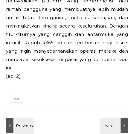
menyediakan platform yang komprehensif dan
ramah pengguna yang membuatnya lebih mudah
untuk tetap terorganisir, melacak kemajuan, dan
meningkatkan kinerja secara keseluruhan. Dengan
fitur-fiturnya yang canggih dan antarmuka yang
intuitif, Republik365 adalah terobosan bagi bisnis
yang ingin menyederhanakan operasi mereka dan
mencapai kesuksesan di pasar yang kompetitif saat
ini.
[ad_2]
slot