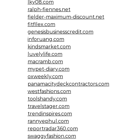
lky08.com
ralph-fiennes.net
fielder-maximum-discount.net
fitfllex.com
genesisbusinesscredit.com
inforuang.com
kindsmarket.com
luvelylife.com
macramb.com
mypet-diary.com
oxweekly.com
panamacitydeckcontractors.com
westfashions.com
toolshandy.com
travelstager.com
trendinspires.com
rannyephul.com
reportradar360.com
swaggyfashion.com