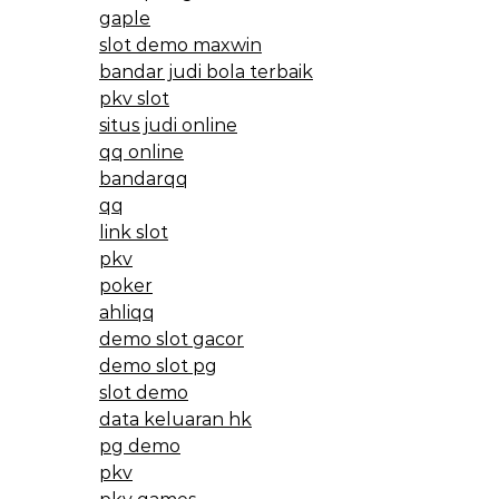
gaple
slot demo maxwin
bandar judi bola terbaik
pkv slot
situs judi online
qq online
bandarqq
qq
link slot
pkv
poker
ahliqq
demo slot gacor
demo slot pg
slot demo
data keluaran hk
pg demo
pkv