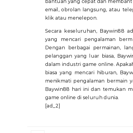
bantuan yang cepat dan membantu
email, obrolan langsung, atau te
klik atau menelepon.
Secara keseluruhan, Baywin88 a
yang mencari pengalaman berma
Dengan berbagai permainan, la
pelanggan yang luar biasa, Bayw
dalam industri game online. Apa
biasa yang mencari hiburan, Ba
menikmati pengalaman bermain 
Baywin88 hari ini dan temukan m
game online di seluruh dunia.
[ad_2]