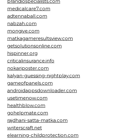
brandiospecialists.com
medicalcare7.com
adtennaball.com
nabzah.com
mongive.com
matkagameresultsview.com
getsolutionsonline.com
hispinner.org
criticalinsurance.info
nokariposter.com
kalyan-guessing-nightplay.com
gameofpanels.com
androidappsdownloader.com
usetimenow.com
healthblow.com
gohelpmate.com
rajdhani-satta-matka.com
writerscraft.net
elearning-childprotection.com