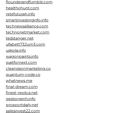
flounderandfumble.com
healthohunt.com
retefuturah.info
smartinvestinginfo.info
technewsalliance.com
technonetmarket.com
tedstanger.net
ufabett732um3.com
uskola.info
wagonpaints.info
waitfornext.com
clearvisionmarketing.co
quantum-code.co
whatnews.me
final-dream.com
finest-replica.net
gestioneinh.info
prosportdaily.net
salesinvest22.com