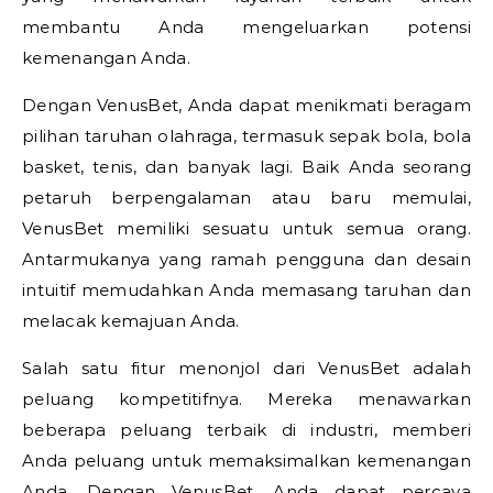
membantu Anda mengeluarkan potensi
kemenangan Anda.
Dengan VenusBet, Anda dapat menikmati beragam
pilihan taruhan olahraga, termasuk sepak bola, bola
basket, tenis, dan banyak lagi. Baik Anda seorang
petaruh berpengalaman atau baru memulai,
VenusBet memiliki sesuatu untuk semua orang.
Antarmukanya yang ramah pengguna dan desain
intuitif memudahkan Anda memasang taruhan dan
melacak kemajuan Anda.
Salah satu fitur menonjol dari VenusBet adalah
peluang kompetitifnya. Mereka menawarkan
beberapa peluang terbaik di industri, memberi
Anda peluang untuk memaksimalkan kemenangan
Anda. Dengan VenusBet, Anda dapat percaya