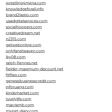
wrestling4mena.com
knowledgeforall.info
brand2lastio.com
usadigitalservices.com
socialhoppers.com
creativedream.net
n2315.com
getwebonline.com
onlyfansheaven.com
lky08.com
ralph-fiennes.net
fielder-maximum-discount.net
fitfllex.com
genesisbusinesscredit.com
inforuang.com
kindsmarket.com
luvelylife.com
macramb.com
mypet-diary.com