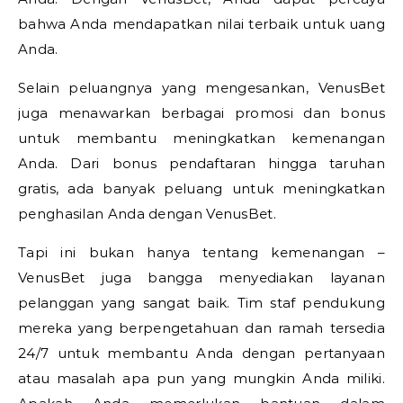
bahwa Anda mendapatkan nilai terbaik untuk uang
Anda.
Selain peluangnya yang mengesankan, VenusBet
juga menawarkan berbagai promosi dan bonus
untuk membantu meningkatkan kemenangan
Anda. Dari bonus pendaftaran hingga taruhan
gratis, ada banyak peluang untuk meningkatkan
penghasilan Anda dengan VenusBet.
Tapi ini bukan hanya tentang kemenangan –
VenusBet juga bangga menyediakan layanan
pelanggan yang sangat baik. Tim staf pendukung
mereka yang berpengetahuan dan ramah tersedia
24/7 untuk membantu Anda dengan pertanyaan
atau masalah apa pun yang mungkin Anda miliki.