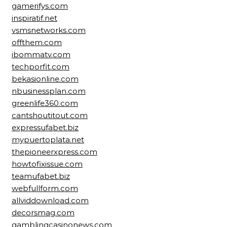
gamerifys.com
inspiratif.net
vsmsnetworks.com
offthem.com
ibommatv.com
techporfit.com
bekasionline.com
nbusinessplan.com
greenlife360.com
cantshoutitout.com
expressufabet.biz
mypuertoplata.net
thepioneerxpress.com
howtofixissue.com
teamufabet.biz
webfullform.com
allviddownload.com
decorsmag.com
gamblingcasinonews.com