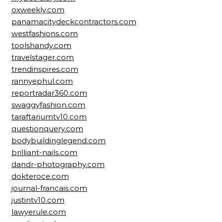
oxweekly.com
panamacitydeckcontractors.com
westfashions.com
toolshandy.com
travelstager.com
trendinspires.com
rannyephul.com
reportradar360.com
swaggyfashion.com
taraftariumtv10.com
questionquery.com
bodybuildinglegend.com
brilliant-nails.com
dandr-photography.com
dokteroce.com
journal-francais.com
justintv10.com
lawyerule.com