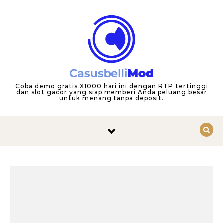
Skip to content
Coba demo gratis X1000 hari ini dengan RTP tertinggi
dan slot gacor yang siap memberi Anda peluang besar
untuk menang tanpa deposit.