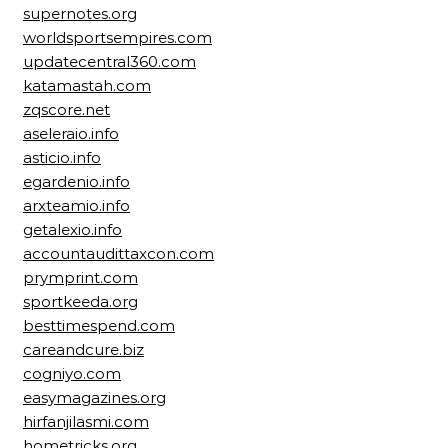
supernotes.org
worldsportsempires.com
updatecentral360.com
katamastah.com
zqscore.net
aseleraio.info
asticio.info
egardenio.info
arxteamio.info
getalexio.info
accountaudittaxcon.com
prymprint.com
sportkeeda.org
besttimespend.com
careandcure.biz
cogniyo.com
easymagazines.org
hirfanjilasmi.com
hometricks.org