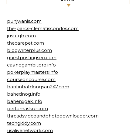
punjwanis.com
the-parcs-clematiscondos.com
jusu-gb.com
thecarepet.com
blogwriterplus.com
guestpostingseo.com
casinogambitpro.info
pokerplaymasters.info
courseoncourse.com
bantinbatdongsan247.com
bahednog.info
bahenxgek.info
pertamaskre.com
threadsvideoandphotodownloader.com
techgiddy.com
usalivenetwork.com