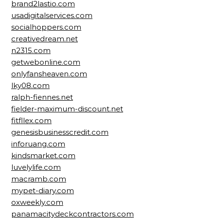
brand2lastio.com
usadigitalservices.com
socialhoppers.com
creativedream.net
n2315.com
getwebonline.com
onlyfansheaven.com
lky08.com
ralph-fiennes.net
fielder-maximum-discount.net
fitfllex.com
genesisbusinesscredit.com
inforuang.com
kindsmarket.com
luvelylife.com
macramb.com
mypet-diary.com
oxweekly.com
panamacitydeckcontractors.com