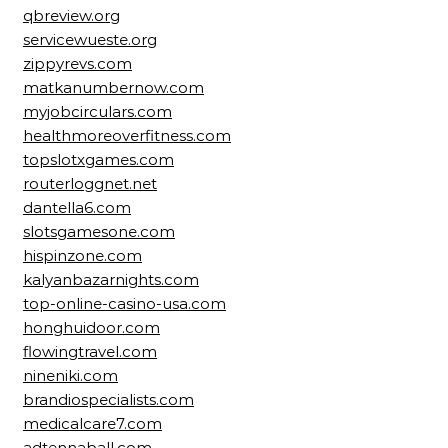
qbreview.org
servicewueste.org
zippyrevs.com
matkanumbernow.com
myjobcirculars.com
healthmoreoverfitness.com
topslotxgames.com
routerloggnet.net
dantella6.com
slotsgamesone.com
hispinzone.com
kalyanbazarnights.com
top-online-casino-usa.com
honghuidoor.com
flowingtravel.com
nineniki.com
brandiospecialists.com
medicalcare7.com
adtennaball.com