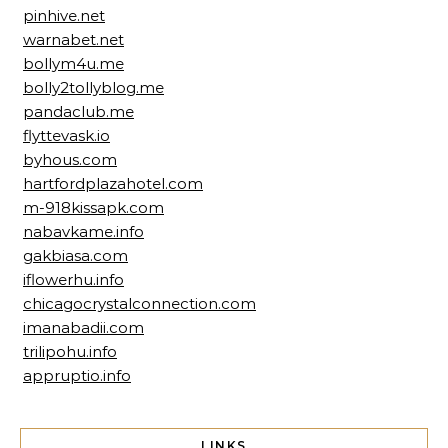
pinhive.net
warnabet.net
bollym4u.me
bolly2tollyblog.me
pandaclub.me
flyttevask.io
byhous.com
hartfordplazahotel.com
m-918kissapk.com
nabavkame.info
gakbiasa.com
iflowerhu.info
chicagocrystalconnection.com
imanabadii.com
trilipohu.info
appruptio.info
LINKS