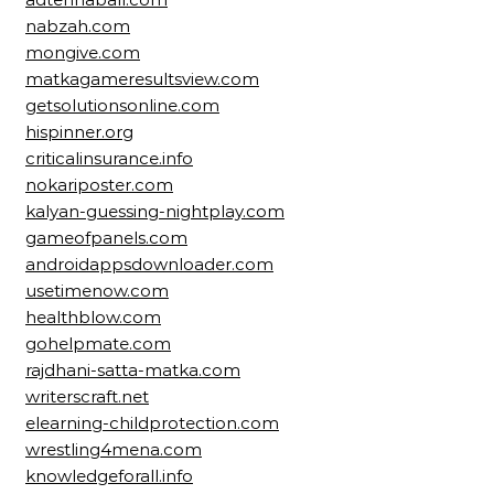
nabzah.com
mongive.com
matkagameresultsview.com
getsolutionsonline.com
hispinner.org
criticalinsurance.info
nokariposter.com
kalyan-guessing-nightplay.com
gameofpanels.com
androidappsdownloader.com
usetimenow.com
healthblow.com
gohelpmate.com
rajdhani-satta-matka.com
writerscraft.net
elearning-childprotection.com
wrestling4mena.com
knowledgeforall.info