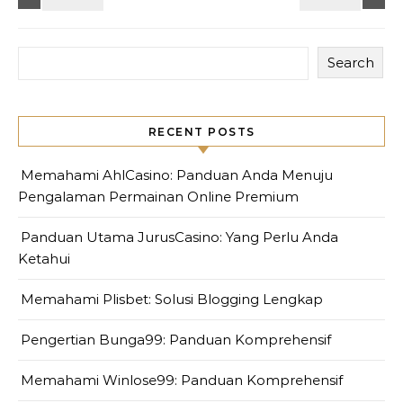
Search
RECENT POSTS
Memahami AhlCasino: Panduan Anda Menuju
Pengalaman Permainan Online Premium
Panduan Utama JurusCasino: Yang Perlu Anda
Ketahui
Memahami Plisbet: Solusi Blogging Lengkap
Pengertian Bunga99: Panduan Komprehensif
Memahami Winlose99: Panduan Komprehensif