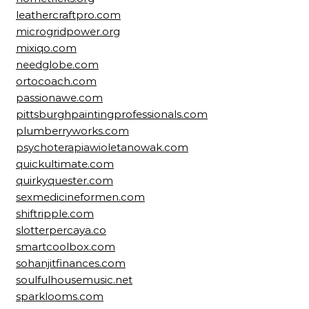
leathercraftpro.com
microgridpower.org
mixiqo.com
needglobe.com
ortocoach.com
passionawe.com
pittsburghpaintingprofessionals.com
plumberryworks.com
psychoterapiawioletanowak.com
quickultimate.com
quirkyquester.com
sexmedicineformen.com
shiftripple.com
slotterpercaya.co
smartcoolbox.com
sohanjitfinances.com
soulfulhousemusic.net
sparklooms.com