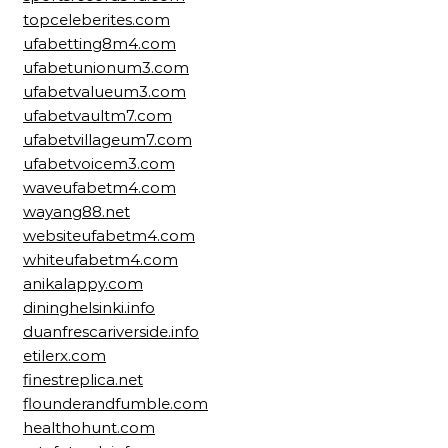
topceleberites.com
ufabetting8m4.com
ufabetunionum3.com
ufabetvalueum3.com
ufabetvaultm7.com
ufabetvillageum7.com
ufabetvoicem3.com
waveufabetm4.com
wayang88.net
websiteufabetm4.com
whiteufabetm4.com
anikalappy.com
dininghelsinki.info
duanfrescariverside.info
etilerx.com
finestreplica.net
flounderandfumble.com
healthohunt.com