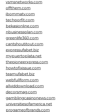
vsmsnetworks.com
offthem.com
ibommatv.com
techporfit.com
bekasionline.com
nbusinessplan.com
greenlife360.com
cantshoutitout.com
expressufabet.biz
mypuertoplata.net
thepioneerxpress.com
howtofixissue.com
teamufabet.biz
webfullform.com
allviddownload.com
decorsmag.com
gamblingcasinonews.com
universitiesofamerica.net
progameofbrands.com