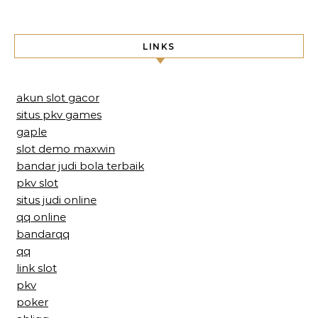
LINKS
akun slot gacor
situs pkv games
gaple
slot demo maxwin
bandar judi bola terbaik
pkv slot
situs judi online
qq online
bandarqq
qq
link slot
pkv
poker