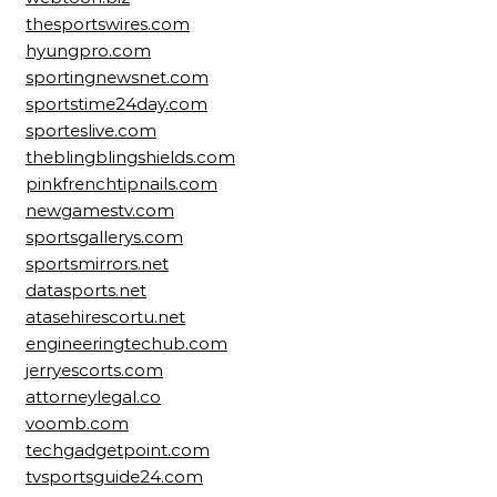
thesportswires.com
hyungpro.com
sportingnewsnet.com
sportstime24day.com
sporteslive.com
theblingblingshields.com
pinkfrenchtipnails.com
newgamestv.com
sportsgallerys.com
sportsmirrors.net
datasports.net
atasehirescortu.net
engineeringtechub.com
jerryescorts.com
attorneylegal.co
voomb.com
techgadgetpoint.com
tvsportsguide24.com