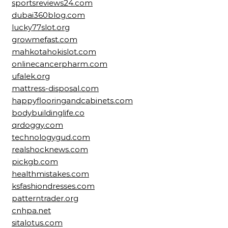
sportsreviews24.com
dubai360blog.com
lucky77slot.org
growmefast.com
mahkotahokislot.com
onlinecancerpharm.com
ufalek.org
mattress-disposal.com
happyflooringandcabinets.com
bodybuildinglife.co
qrdoggy.com
technologygud.com
realshocknews.com
pickgb.com
healthmistakes.com
ksfashiondresses.com
patterntrader.org
cnhpa.net
sitalotus.com