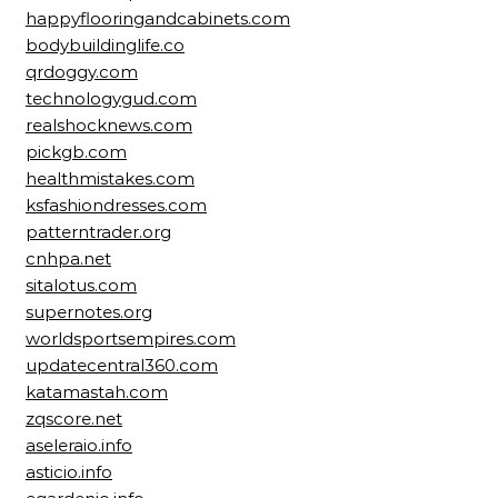
happyflooringandcabinets.com
bodybuildinglife.co
qrdoggy.com
technologygud.com
realshocknews.com
pickgb.com
healthmistakes.com
ksfashiondresses.com
patterntrader.org
cnhpa.net
sitalotus.com
supernotes.org
worldsportsempires.com
updatecentral360.com
katamastah.com
zqscore.net
aseleraio.info
asticio.info