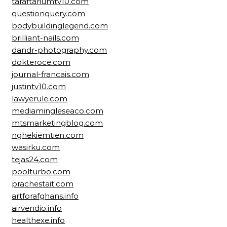
taraftariumtv10.com
questionquery.com
bodybuildinglegend.com
brilliant-nails.com
dandr-photography.com
dokteroce.com
journal-francais.com
justintv10.com
lawyerule.com
mediamingleseaco.com
mtsmarketingblog.com
nghekiemtien.com
wasirku.com
tejas24.com
poolturbo.com
prachestait.com
artforafghans.info
airvendio.info
healthexe.info