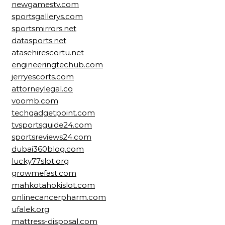
newgamestv.com
sportsgallerys.com
sportsmirrors.net
datasports.net
atasehirescortu.net
engineeringtechub.com
jerryescorts.com
attorneylegal.co
voomb.com
techgadgetpoint.com
tvsportsguide24.com
sportsreviews24.com
dubai360blog.com
lucky77slot.org
growmefast.com
mahkotahokislot.com
onlinecancerpharm.com
ufalek.org
mattress-disposal.com