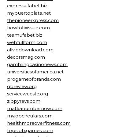
expressufabet.biz
mypuertoplata.net
thepioneerxpress.com
howtofixissue.com
teamufabet.biz
webfullform.com
allviddownload.com
decorsmag.com
gamblingcasinonews.com
universitiesofamerica.net
progameofbrands.com
qbreview.org
servicewueste.org
zippyrevs.com
matkanumbernow.com
myjobcirculars.com
healthmoreoverfitness.com
topslotxgames.com