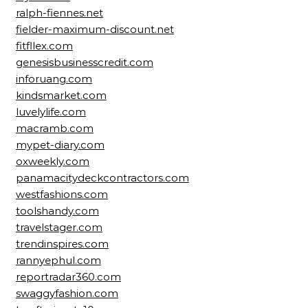
ralph-fiennes.net
fielder-maximum-discount.net
fitfllex.com
genesisbusinesscredit.com
inforuang.com
kindsmarket.com
luvelylife.com
macramb.com
mypet-diary.com
oxweekly.com
panamacitydeckcontractors.com
westfashions.com
toolshandy.com
travelstager.com
trendinspires.com
rannyephul.com
reportradar360.com
swaggyfashion.com