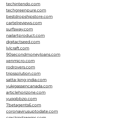
techintendo.com
techgreenpure.com
bestdropshipstore.com
cartelreviews.com
surfsway.com
nailartproduct.com
digitactseed.com
lvlcraft.com
90secondmoneyloans.com
xenmicro.com
rodrovers.com
tripssolution.com
satta-king-india.com
yukigassencanada.com
articlehorizone.com
yuqqbbzp.com
7betagents6.com
coronavirusuptodate.com
crackinstreams.com