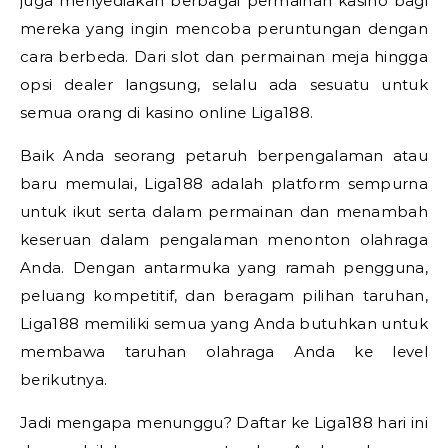
juga menyediakan berbagai permainan kasino bagi
mereka yang ingin mencoba peruntungan dengan
cara berbeda. Dari slot dan permainan meja hingga
opsi dealer langsung, selalu ada sesuatu untuk
semua orang di kasino online Liga188.
Baik Anda seorang petaruh berpengalaman atau
baru memulai, Liga188 adalah platform sempurna
untuk ikut serta dalam permainan dan menambah
keseruan dalam pengalaman menonton olahraga
Anda. Dengan antarmuka yang ramah pengguna,
peluang kompetitif, dan beragam pilihan taruhan,
Liga188 memiliki semua yang Anda butuhkan untuk
membawa taruhan olahraga Anda ke level
berikutnya.
Jadi mengapa menunggu? Daftar ke Liga188 hari ini