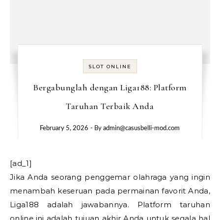
SLOT ONLINE
Bergabunglah dengan Liga188: Platform
Taruhan Terbaik Anda
February 5, 2026
- By
admin@casusbelli-mod.com
[ad_1]
Jika Anda seorang penggemar olahraga yang ingin
menambah keseruan pada permainan favorit Anda,
Liga188 adalah jawabannya. Platform taruhan
online ini adalah tujuan akhir Anda untuk segala hal