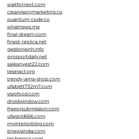
waitfornext.com
clearvisionmarketing.co
quantum-code.co
whatnews.me
final-dream.com
finest-replica.net
gestioneinh.info
prosportdaily.net
salesinvest22.com
teseract.org
trendy-ama-shop.com
ufabett732m7.com
visiofood.com
droidwindow.com
freeprsubmission.com
ufagold666.com
myinteriorblog.com
bnewsindia.com
techiepick.com