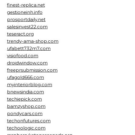
finest-replica.net
gestioneinh.info
prosportdaily.net
salesinvest22.com
teseract.org
trendy-ama-shop.com
ufabett732m7.com
visiofood.com
droidwindow.com
freeprsubmission.com
ufagold666.com
myinteriorblog.com
bnewsindia.com
techiepick.com
bamzyshop.com
pondycars.com
techonfutures.com
techoologic.com