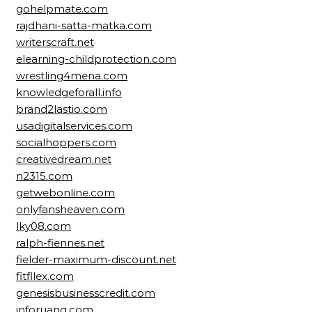
gohelpmate.com
rajdhani-satta-matka.com
writerscraft.net
elearning-childprotection.com
wrestling4mena.com
knowledgeforall.info
brand2lastio.com
usadigitalservices.com
socialhoppers.com
creativedream.net
n2315.com
getwebonline.com
onlyfansheaven.com
lky08.com
ralph-fiennes.net
fielder-maximum-discount.net
fitfllex.com
genesisbusinesscredit.com
inforuang.com