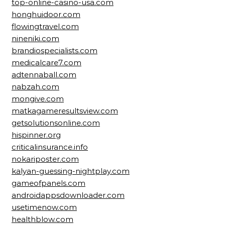
top-online-casino-usa.com
honghuidoor.com
flowingtravel.com
nineniki.com
brandiospecialists.com
medicalcare7.com
adtennaball.com
nabzah.com
mongive.com
matkagameresultsview.com
getsolutionsonline.com
hispinner.org
criticalinsurance.info
nokariposter.com
kalyan-guessing-nightplay.com
gameofpanels.com
androidappsdownloader.com
usetimenow.com
healthblow.com