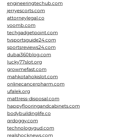
engineeringtechub.com
jerryescorts.com
attorneylegal.co
voomb.com
techgadgetpoint.com
tvsportsguide24.com
sportsreviews24.com
dubai360blog.com
lucky77slot.org
growmefast.com
mahkotahokislot.com
onlinecancerpharm.com
ufalek.org
mattress-disposal.com
happyflooringandcabinets.com
bodybuildinglife.co
qrdoggy.com
technologygud.com
realshocknews.com