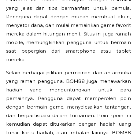
yang jelas dan tips bermanfaat untuk pemula.
Pengguna dapat dengan mudah membuat akun,
menyetor dana, dan mulai memainkan game favorit
mereka dalam hitungan menit. Situs ini juga ramah
mobile, memungkinkan pengguna untuk bermain
saat bepergian dari smartphone atau tablet
mereka.
Selain berbagai pilihan permainan dan antarmuka
yang ramah pengguna, BOM88 juga menawarkan
hadiah yang menguntungkan untuk para
pemainnya. Pengguna dapat memperoleh poin
dengan bermain game, menyelesaikan tantangan,
dan berpartisipasi dalam turnamen. Poin -poin ini
kemudian dapat ditukarkan dengan hadiah uang
tunai, kartu hadiah, atau imbalan lainnya. BOM88