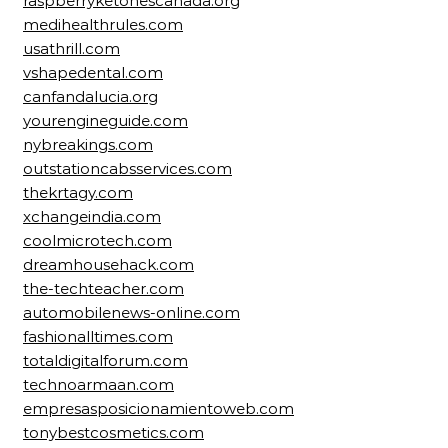
raspberryketonescanada.org
medihealthrules.com
usathrill.com
vshapedental.com
canfandalucia.org
yourengineguide.com
nybreakings.com
outstationcabsservices.com
thekrtagy.com
xchangeindia.com
coolmicrotech.com
dreamhousehack.com
the-techteacher.com
automobilenews-online.com
fashionalltimes.com
totaldigitalforum.com
technoarmaan.com
empresasposicionamientoweb.com
tonybestcosmetics.com