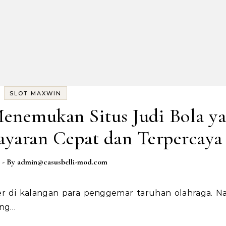
SLOT MAXWIN
enemukan Situs Judi Bola y
yaran Cepat dan Terpercaya
- By
admin@casusbelli-mod.com
ing…