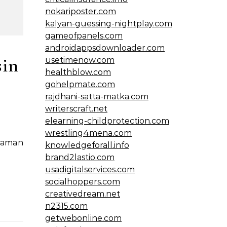
nokariposter.com
kalyan-guessing-nightplay.com
gameofpanels.com
androidappsdownloader.com
sin
usetimenow.com
healthblow.com
gohelpmate.com
rajdhani-satta-matka.com
writerscraft.net
elearning-childprotection.com
wrestling4mena.com
knowledgeforall.info
brand2lastio.com
usadigitalservices.com
socialhoppers.com
creativedream.net
n2315.com
getwebonline.com