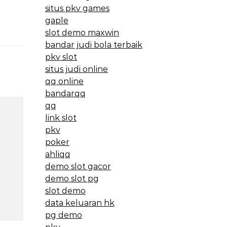
situs pkv games
gaple
slot demo maxwin
bandar judi bola terbaik
pkv slot
situs judi online
qq online
bandarqq
qq
link slot
pkv
poker
ahliqq
demo slot gacor
demo slot pg
slot demo
data keluaran hk
pg demo