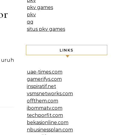
pkv
pkv games
or
pkv
qq
situs pkv games
LINKS
uae-times.com
gamerifys.com
inspiratif.net
vsmsnetworks.com
offthem.com
ibommatv.com
techporfit.com
bekasionline.com
nbusinessplan.com