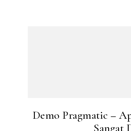
Demo Pragmatic – Ap
Sangat 