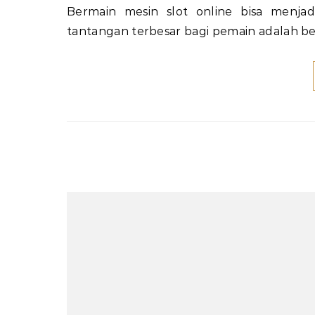
Bermain mesin slot online bisa menjadi pengalaman yang menyenangkan, namun sering kali
tantangan terbesar bagi pemain adalah 