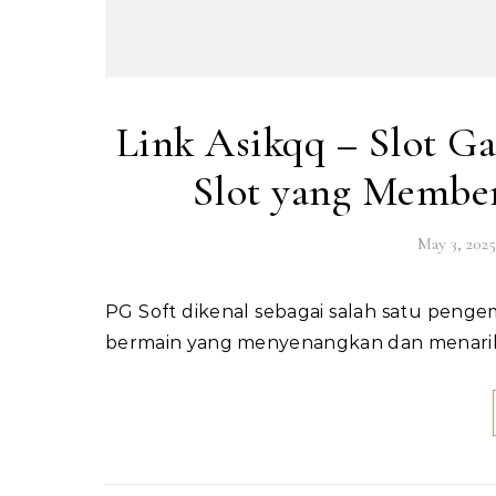
Link Asikqq – Slot 
Slot yang Membe
May 3, 2025
PG Soft dikenal sebagai salah satu pengembang permainan slot online yang menyajikan pengalaman
bermain yang menyenangkan dan menarik.