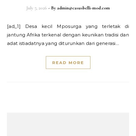
July 7, 2026
- By
admin@casusbelli-mod.com
[ad_1] Desa kecil Mposurga yang terletak di
jantung Afrika terkenal dengan keunikan tradisi dan
adat istiadatnya yang diturunkan dari generasi…
READ MORE