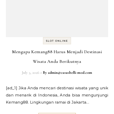
SLOT ONLINE
Mengapa Kemang88 Harus Menjadi Destinasi
Wisata Anda Berikutnya
July 3, 2026
- By
admin@casusbelli-mod.com
[ad_1] Jika Anda mencari destinasi wisata yang unik
dan menarik di Indonesia, Anda bisa mengunjungi
Kemang88. Lingkungan ramai di Jakarta…