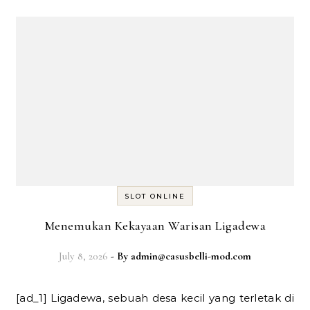
SLOT ONLINE
Menemukan Kekayaan Warisan Ligadewa
July 8, 2026
- By
admin@casusbelli-mod.com
[ad_1] Ligadewa, sebuah desa kecil yang terletak di