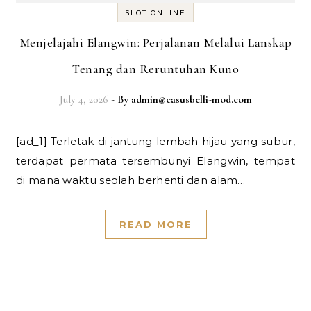
SLOT ONLINE
Menjelajahi Elangwin: Perjalanan Melalui Lanskap
Tenang dan Reruntuhan Kuno
July 4, 2026
- By
admin@casusbelli-mod.com
[ad_1] Terletak di jantung lembah hijau yang subur,
terdapat permata tersembunyi Elangwin, tempat
di mana waktu seolah berhenti dan alam…
READ MORE