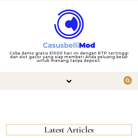
Skip to content
Coba demo gratis X1000 hari ini dengan RTP tertinggi
dan slot gacor yang siap memberi Anda peluang besar
untuk menang tanpa deposit.
Latest Articles