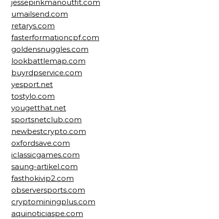
jessepinkmanoutfit.com
umailsend.com
retarys.com
fasterformationcpf.com
goldensnuggles.com
lookbattlemap.com
buyrdpservice.com
yesport.net
tostylo.com
yougetthat.net
sportsnetclub.com
newbestcrypto.com
oxfordsave.com
iclassicgames.com
saung-artikel.com
fasthokivip2.com
observersports.com
cryptominingplus.com
aquinoticiaspe.com