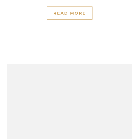
READ MORE