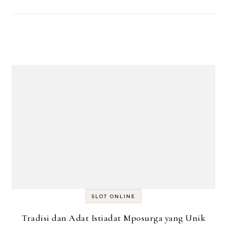
SLOT ONLINE
Tradisi dan Adat Istiadat Mposurga yang Unik