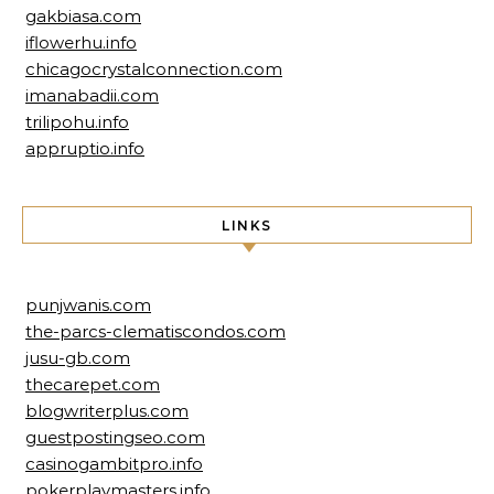
gakbiasa.com
iflowerhu.info
chicagocrystalconnection.com
imanabadii.com
trilipohu.info
appruptio.info
LINKS
punjwanis.com
the-parcs-clematiscondos.com
jusu-gb.com
thecarepet.com
blogwriterplus.com
guestpostingseo.com
casinogambitpro.info
pokerplaymasters.info