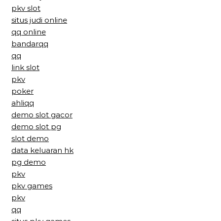
pkv slot
situs judi online
qq online
bandarqq
qq
link slot
pkv
poker
ahliqq
demo slot gacor
demo slot pg
slot demo
data keluaran hk
pg demo
pkv
pkv games
pkv
qq