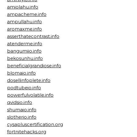
amiolahu.info
ampacheme.info
ampullahu.info
aromaxme.info
asserthatecontrast.info
atenderme.info
bangumiio.info
bekosunhu.info
beneficialgrandiose.info
blomaio.info
dosellinfoplete.info
podtubeio.info
powerfulvolatile.info
qvidsio.info
shumaio.info
slotherio.info
cysapluscertification.org
fortnitehacks.org