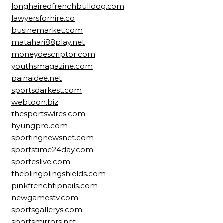
longhairedfrenchbulldog.com
lawyersforhire.co
businemarket.com
matahari88play.net
moneydescriptor.com
youthsmagazine.com
painaidee.net
sportsdarkest.com
webtoon.biz
thesportswires.com
hyungpro.com
sportingnewsnet.com
sportstime24day.com
sporteslive.com
theblingblingshields.com
pinkfrenchtipnails.com
newgamestv.com
sportsgallerys.com
sportsmirrors.net