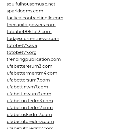
soulfulhousemusic.net
sparklooms.com
tacticalcontractingllc.com
thecapitalpowers.com
tobabet88slot3.com
todayscurrentnews.com
totobet77.asia
totobet77.org
trendingpublication.com
ufabettererum3.com
ufabettermentm4.com
ufabettersum7.com
ufabettinwm7.com
ufabettinwum3.com
ufabetunitedm3.com
ufabetunitedm7.com
ufabetuskedm7.com
ufabetutoredm3.com
ufabetutoredm7.com