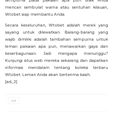
sempurna pada pakaian apa pun. Baik Anda
mencari semburat warna atau sentuhan kilauan,
Wtobet siap membantu Anda.
Secara keseluruhan, Wtobet adalah merek yang
sayang untuk dilewatkan. Barang-barang yang
wajib dimiliki adalah tambahan sempurna untuk
lemari pakaian apa pun, menawarkan gaya dan
keserbagunaan. Jadi mengapa menunggu?
Kunjungi situs web mereka sekarang dan dapatkan
informasi mendalam tentang koleksi terbaru
Wtobet. Lemari Anda akan berterima kasih.
[ad_2]
slot