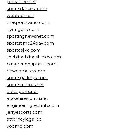
painaidee.net
sportsdarkest.com
webtoon.biz
thesportswires.com
hyungpro.com
sportingnewsnet.com
sportstime24day.com
sporteslive.com
theblingblingshields.com
pinkfrenchtipnails.com
newgamestv.com
sportsgallerys.com
sportsmirrors.net
datasports.net
atasehirescortu.net
engineeringtechub.com
jerryescorts.com
attorneylegal.co
voomb.com