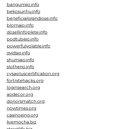
bangumiio.info
bekosunhu.info
beneficialgrandiose.info
blomaio.info
dosellinfoplete.info
podtubeio.info
powerfulvolatile.info
qvidsio.info
shumaio.info
slotherio.info
cysapluscertification.org
fortnitehacks.org
loginsearch.org
aodecor.org
donorsmatch.org
nowtimes.org
casinoeing.org
livemocha.biz
streetlife.biz