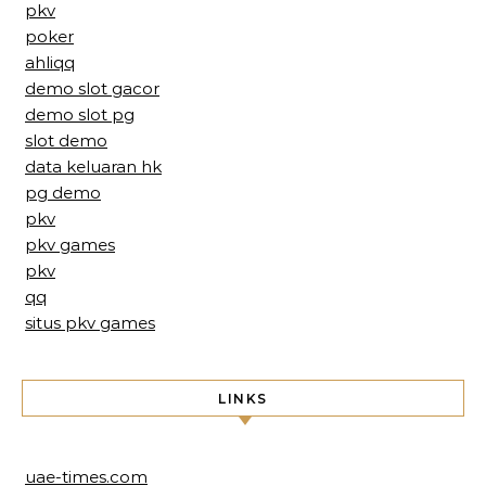
pkv
poker
ahliqq
demo slot gacor
demo slot pg
slot demo
data keluaran hk
pg demo
pkv
pkv games
pkv
qq
situs pkv games
LINKS
uae-times.com