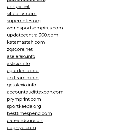
cnhpa.net
sitalotus.com
supernotes.org
worldsportsempires.com
updatecentral360.com
katamastah.com
zqscore.net
aseleraio.info
asticio.info
egardenio.info
arxteamio.info
getalexio.info
accountaudittaxcon.com
prymprint.com
sportkeeda.org
besttimespend.com
careandcure.biz
cogniyo.com