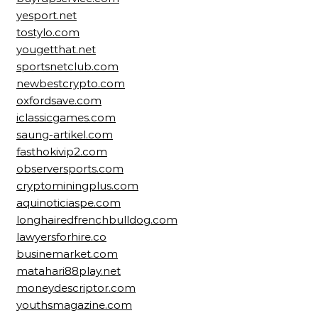
yesport.net
tostylo.com
yougetthat.net
sportsnetclub.com
newbestcrypto.com
oxfordsave.com
iclassicgames.com
saung-artikel.com
fasthokivip2.com
observersports.com
cryptominingplus.com
aquinoticiaspe.com
longhairedfrenchbulldog.com
lawyersforhire.co
businemarket.com
matahari88play.net
moneydescriptor.com
youthsmagazine.com