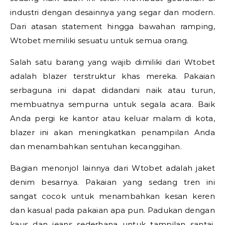
industri dengan desainnya yang segar dan modern.
Dari atasan statement hingga bawahan ramping,
Wtobet memiliki sesuatu untuk semua orang.
Salah satu barang yang wajib dimiliki dari Wtobet
adalah blazer terstruktur khas mereka. Pakaian
serbaguna ini dapat didandani naik atau turun,
membuatnya sempurna untuk segala acara. Baik
Anda pergi ke kantor atau keluar malam di kota,
blazer ini akan meningkatkan penampilan Anda
dan menambahkan sentuhan kecanggihan.
Bagian menonjol lainnya dari Wtobet adalah jaket
denim besarnya. Pakaian yang sedang tren ini
sangat cocok untuk menambahkan kesan keren
dan kasual pada pakaian apa pun. Padukan dengan
kaus dan jeans sederhana untuk tampilan santai,