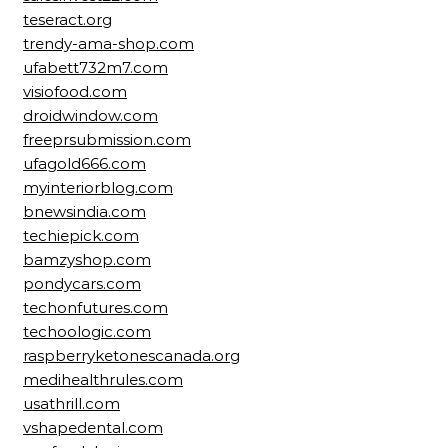
teseract.org
trendy-ama-shop.com
ufabett732m7.com
visiofood.com
droidwindow.com
freeprsubmission.com
ufagold666.com
myinteriorblog.com
bnewsindia.com
techiepick.com
bamzyshop.com
pondycars.com
techonfutures.com
techoologic.com
raspberryketonescanada.org
medihealthrules.com
usathrill.com
vshapedental.com