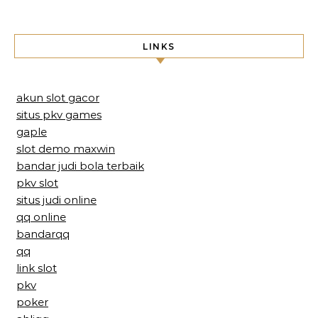
LINKS
akun slot gacor
situs pkv games
gaple
slot demo maxwin
bandar judi bola terbaik
pkv slot
situs judi online
qq online
bandarqq
qq
link slot
pkv
poker