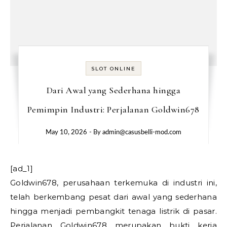
SLOT ONLINE
Dari Awal yang Sederhana hingga
Pemimpin Industri: Perjalanan Goldwin678
May 10, 2026
- By
admin@casusbelli-mod.com
[ad_1]
Goldwin678, perusahaan terkemuka di industri ini,
telah berkembang pesat dari awal yang sederhana
hingga menjadi pembangkit tenaga listrik di pasar.
Perjalanan Goldwin678 merupakan bukti kerja