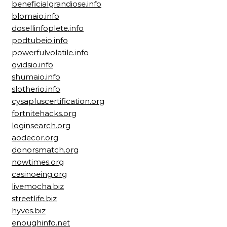
beneficialgrandiose.info
blomaio.info
dosellinfoplete.info
podtubeio.info
powerfulvolatile.info
qvidsio.info
shumaio.info
slotherio.info
cysapluscertification.org
fortnitehacks.org
loginsearch.org
aodecor.org
donorsmatch.org
nowtimes.org
casinoeing.org
livemocha.biz
streetlife.biz
hyves.biz
enoughinfo.net