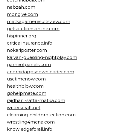
nabzah.com
mongive.com
matkagameresultsview.com
getsolutionsonline.com
hispinner.org
criticalinsurance.info
nokariposter.com
kalyan-guessing-nightplay.com
gameofpanels.com
androidappsdownloader.com
usetimenow.com
healthblow.com
gohelpmate.com
rajdhani-satta-matka.com
writerscraft.net
elearning-childprotection.com
wrestling4mena.com
knowledgeforall.info