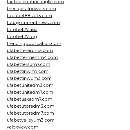
tacticalcontractingllc.com
thecapitalpowers.com
tobabet88slot3.com
todayscurrentnews.com
totobet77.asia
totobet77.org
trendingpublication.com
ufabettererum3.com
ufabettermentm4.com
ufabettersum7.com
ufabettinwm7.com
ufabettinwum3.com
ufabetunitedm3.com
ufabetunitedm7.com
ufabetuskedm7.com
ufabetutoredm3.com
ufabetutoredm7.com
ufabetvalleyum3.com
veloxview.com