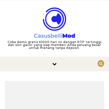
Skip to content
Coba demo gratis X1000 hari ini dengan RTP tertinggi
dan slot gacor yang siap memberi Anda peluang besar
untuk menang tanpa deposit.