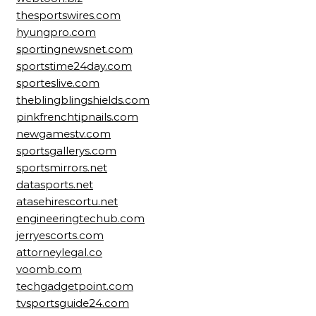
thesportswires.com
hyungpro.com
sportingnewsnet.com
sportstime24day.com
sporteslive.com
theblingblingshields.com
pinkfrenchtipnails.com
newgamestv.com
sportsgallerys.com
sportsmirrors.net
datasports.net
atasehirescortu.net
engineeringtechub.com
jerryescorts.com
attorneylegal.co
voomb.com
techgadgetpoint.com
tvsportsguide24.com