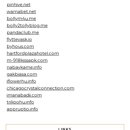
pinhive.net
warnabet.net
bollym4u.me
bolly2tollyblog.me
pandaclub.me
flyttevask.io
byhous.com
hartfordplazahotel.com
m-918kissapk.com
nabavkame.info
gakbiasa.com
iflowerhu.info
chicagocrystalconnection.com
imanabadii.com
trilipohu.info
appruptio.info
LINKS