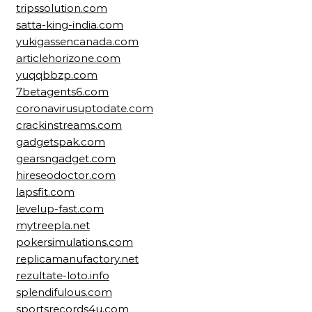
tripssolution.com
satta-king-india.com
yukigassencanada.com
articlehorizone.com
yuqqbbzp.com
7betagents6.com
coronavirusuptodate.com
crackinstreams.com
gadgetspak.com
gearsngadget.com
hireseodoctor.com
lapsfit.com
levelup-fast.com
mytreepla.net
pokersimulations.com
replicamanufactory.net
rezultate-loto.info
splendifulous.com
sportsrecords4u.com