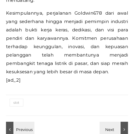
mendatang.
Kesimpulannya, perjalanan Goldwin678 dari awal
yang sederhana hingga menjadi pemimpin industri
adalah bukti kerja keras, dedikasi, dan visi para
pendiri dan karyawannya. Komitmen perusahaan
terhadap keunggulan, inovasi, dan kepuasan
pelanggan telah membantunya menjadi
pembangkit tenaga listrik di pasar, dan siap meraih
kesuksesan yang lebih besar di masa depan.
[ad_2]
slot