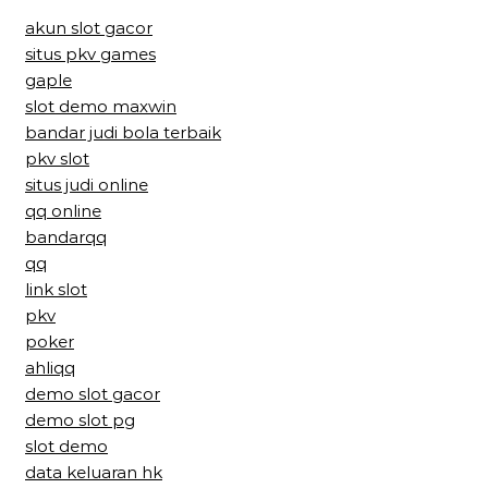
akun slot gacor
situs pkv games
gaple
slot demo maxwin
bandar judi bola terbaik
pkv slot
situs judi online
qq online
bandarqq
qq
link slot
pkv
poker
ahliqq
demo slot gacor
demo slot pg
slot demo
data keluaran hk