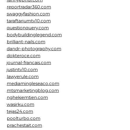
reportradar360.com
swaggyfashion.com
taraftariumtv10.com
questionquery.com
bodybuildinglegend.com
brilliant-nails.com
dandr-photography.com
dokteroce.com
journal-francais.com
justintv10.com
lawyerule.com
mediamingleseaco.com
mtsmarketingblog.com
nghekiemtien.com
wasirku.com
tejas24.com
poolturbo.com
prachestait.com