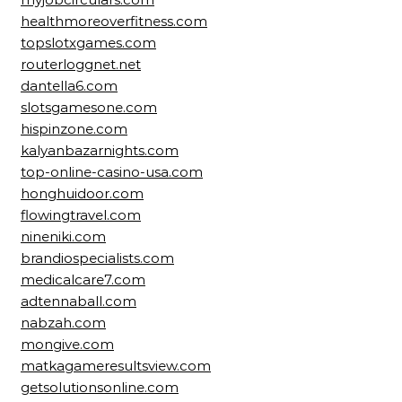
healthmoreoverfitness.com
topslotxgames.com
routerloggnet.net
dantella6.com
slotsgamesone.com
hispinzone.com
kalyanbazarnights.com
top-online-casino-usa.com
honghuidoor.com
flowingtravel.com
nineniki.com
brandiospecialists.com
medicalcare7.com
adtennaball.com
nabzah.com
mongive.com
matkagameresultsview.com
getsolutionsonline.com