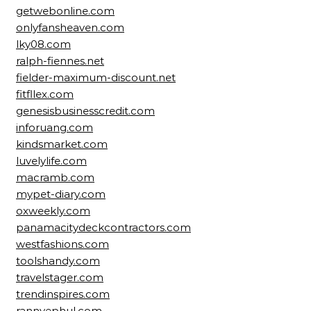
getwebonline.com
onlyfansheaven.com
lky08.com
ralph-fiennes.net
fielder-maximum-discount.net
fitfllex.com
genesisbusinesscredit.com
inforuang.com
kindsmarket.com
luvelylife.com
macramb.com
mypet-diary.com
oxweekly.com
panamacitydeckcontractors.com
westfashions.com
toolshandy.com
travelstager.com
trendinspires.com
rannyephul.com