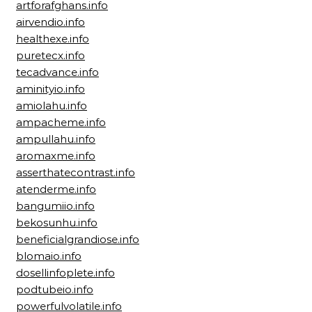
artforafghans.info
airvendio.info
healthexe.info
puretecx.info
tecadvance.info
aminityio.info
amiolahu.info
ampacheme.info
ampullahu.info
aromaxme.info
asserthatecontrast.info
atenderme.info
bangumiio.info
bekosunhu.info
beneficialgrandiose.info
blomaio.info
dosellinfoplete.info
podtubeio.info
powerfulvolatile.info