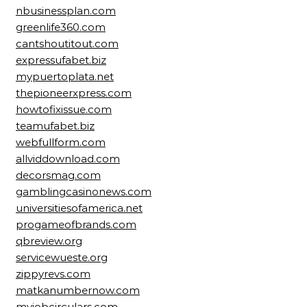
nbusinessplan.com
greenlife360.com
cantshoutitout.com
expressufabet.biz
mypuertoplata.net
thepioneerxpress.com
howtofixissue.com
teamufabet.biz
webfullform.com
allviddownload.com
decorsmag.com
gamblingcasinonews.com
universitiesofamerica.net
progameofbrands.com
qbreview.org
servicewueste.org
zippyrevs.com
matkanumbernow.com
myjobcirculars.com