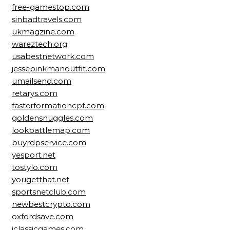
free-gamestop.com
sinbadtravels.com
ukmagzine.com
wareztech.org
usabestnetwork.com
jessepinkmanoutfit.com
umailsend.com
retarys.com
fasterformationcpf.com
goldensnuggles.com
lookbattlemap.com
buyrdpservice.com
yesport.net
tostylo.com
yougetthat.net
sportsnetclub.com
newbestcrypto.com
oxfordsave.com
iclassicgames.com