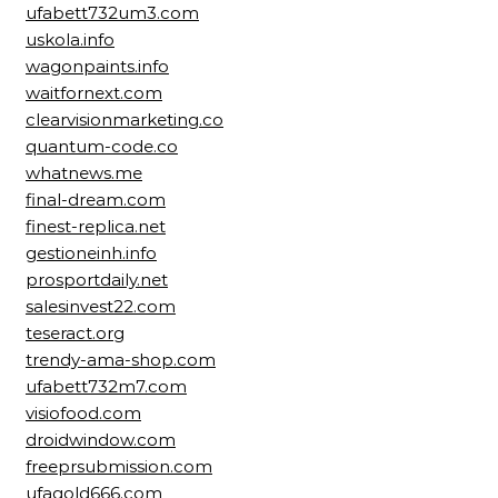
ufabett732um3.com
uskola.info
wagonpaints.info
waitfornext.com
clearvisionmarketing.co
quantum-code.co
whatnews.me
final-dream.com
finest-replica.net
gestioneinh.info
prosportdaily.net
salesinvest22.com
teseract.org
trendy-ama-shop.com
ufabett732m7.com
visiofood.com
droidwindow.com
freeprsubmission.com
ufagold666.com