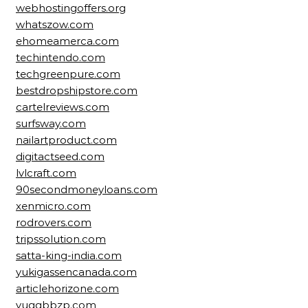
webhostingoffers.org
whatszow.com
ehomeamerca.com
techintendo.com
techgreenpure.com
bestdropshipstore.com
cartelreviews.com
surfsway.com
nailartproduct.com
digitactseed.com
lvlcraft.com
90secondmoneyloans.com
xenmicro.com
rodrovers.com
tripssolution.com
satta-king-india.com
yukigassencanada.com
articlehorizone.com
yuqqbbzp.com