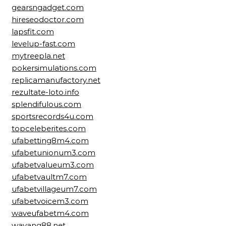
gearsngadget.com
hireseodoctor.com
lapsfit.com
levelup-fast.com
mytreepla.net
pokersimulations.com
replicamanufactory.net
rezultate-loto.info
splendifulous.com
sportsrecords4u.com
topceleberites.com
ufabetting8m4.com
ufabetunionum3.com
ufabetvalueum3.com
ufabetvaultm7.com
ufabetvillageum7.com
ufabetvoicem3.com
waveufabetm4.com
wayang88.net