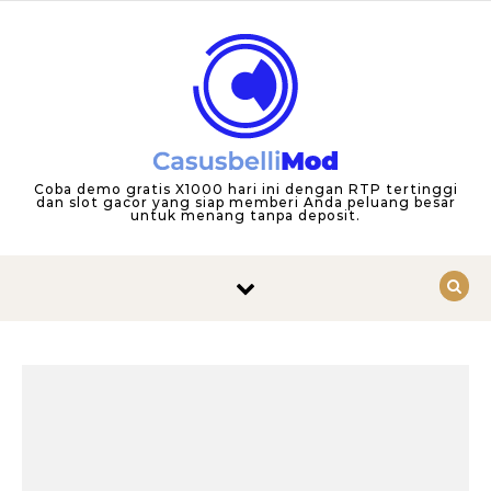
Skip to content
Coba demo gratis X1000 hari ini dengan RTP tertinggi
dan slot gacor yang siap memberi Anda peluang besar
untuk menang tanpa deposit.