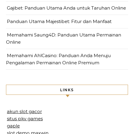
Gajibet: Panduan Utama Anda untuk Taruhan Online
Panduan Utama Majestibet: Fitur dan Manfaat
Memahami Saung4D: Panduan Utama Permainan
Online
Memahami AhlCasino: Panduan Anda Menuju
Pengalaman Permainan Online Premium
LINKS
akun slot gacor
situs pkv games
gaple
slot demo maxwin