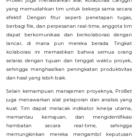
Pro8et juga menawarkan alat kolaborasi canggih
yang memudahkan tim untuk bekerja sama secara
efektif. Dengan fitur seperti penetapan tugas,
berbagi file, dan perpesanan real-time, anggota tim
dapat berkomunikasi dan berkolaborasi dengan
lancar, di mana pun mereka berada. Tingkat
kolaborasi ini memastikan bahwa semua orang
selaras dengan tujuan dan tenggat waktu proyek,
sehingga menghasilkan peningkatan produktivitas
dan hasil yang lebih baik.
Selain kemampuan manajemen proyeknya, Pro8et
juga menawarkan alat pelaporan dan analisis yang
kuat. Tim dapat melacak indikator kinerja utama,
memantau kemajuan, dan mengidentifikasi
hambatan secara real-time, sehingga
memungkinkan mereka mengambil keputusan