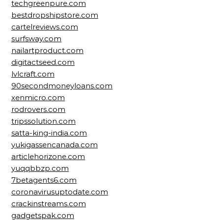
techgreenpure.com
bestdropshipstore.com
cartelreviews.com
surfsway.com
nailartproduct.com
digitactseed.com
lvlcraft.com
90secondmoneyloans.com
xenmicro.com
rodrovers.com
tripssolution.com
satta-king-india.com
yukigassencanada.com
articlehorizone.com
yuqqbbzp.com
7betagents6.com
coronavirusuptodate.com
crackinstreams.com
gadgetspak.com