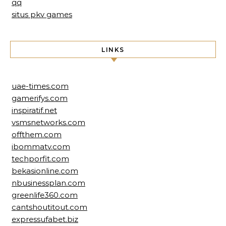
qq
situs pkv games
LINKS
uae-times.com
gamerifys.com
inspiratif.net
vsmsnetworks.com
offthem.com
ibommatv.com
techporfit.com
bekasionline.com
nbusinessplan.com
greenlife360.com
cantshoutitout.com
expressufabet.biz