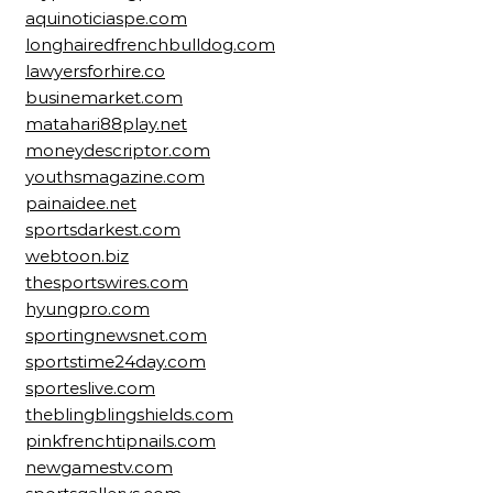
aquinoticiaspe.com
longhairedfrenchbulldog.com
lawyersforhire.co
businemarket.com
matahari88play.net
moneydescriptor.com
youthsmagazine.com
painaidee.net
sportsdarkest.com
webtoon.biz
thesportswires.com
hyungpro.com
sportingnewsnet.com
sportstime24day.com
sporteslive.com
theblingblingshields.com
pinkfrenchtipnails.com
newgamestv.com