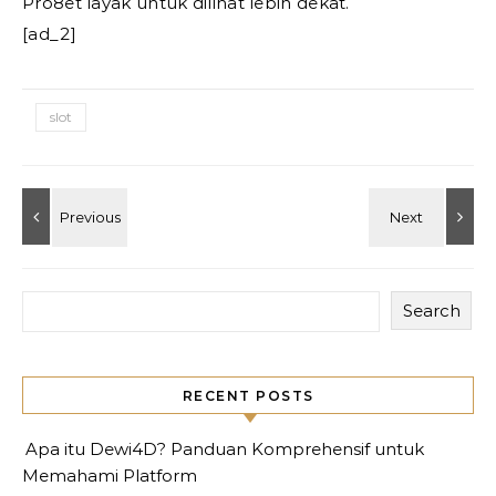
Pro8et layak untuk dilihat lebih dekat.
[ad_2]
slot
Search
RECENT POSTS
Apa itu Dewi4D? Panduan Komprehensif untuk
Memahami Platform