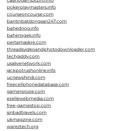
casinogambitpro.info
pokerplaymasters.info
courseoncourse.com
bantinbatdongsan247.com
bahednog.info
bahenxgek.info
pertamaskre.com
threadsvideoandphotodownloader.com
techgiddy.com
usalivenetwork.com
jackpotrushonline.info
ucnewshindi.com
freecellphonedatabase.com
gamersrope.com
exellewebmedia.com
free-gamestop.com
sinbadtravels.com
ukmagzine.com
wareztech.org