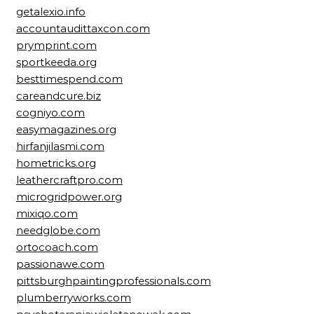
getalexio.info
accountaudittaxcon.com
prymprint.com
sportkeeda.org
besttimespend.com
careandcure.biz
cogniyo.com
easymagazines.org
hirfanjilasmi.com
hometricks.org
leathercraftpro.com
microgridpower.org
mixiqo.com
needglobe.com
ortocoach.com
passionawe.com
pittsburghpaintingprofessionals.com
plumberryworks.com