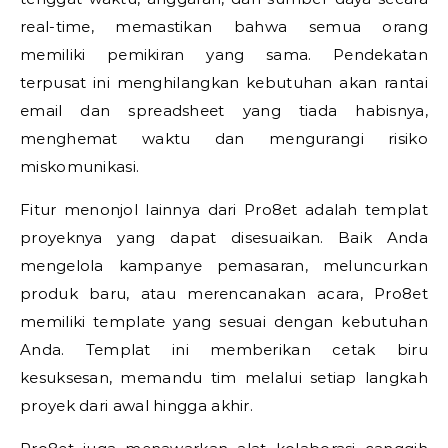
real-time, memastikan bahwa semua orang
memiliki pemikiran yang sama. Pendekatan
terpusat ini menghilangkan kebutuhan akan rantai
email dan spreadsheet yang tiada habisnya,
menghemat waktu dan mengurangi risiko
miskomunikasi.
Fitur menonjol lainnya dari Pro8et adalah templat
proyeknya yang dapat disesuaikan. Baik Anda
mengelola kampanye pemasaran, meluncurkan
produk baru, atau merencanakan acara, Pro8et
memiliki template yang sesuai dengan kebutuhan
Anda. Templat ini memberikan cetak biru
kesuksesan, memandu tim melalui setiap langkah
proyek dari awal hingga akhir.