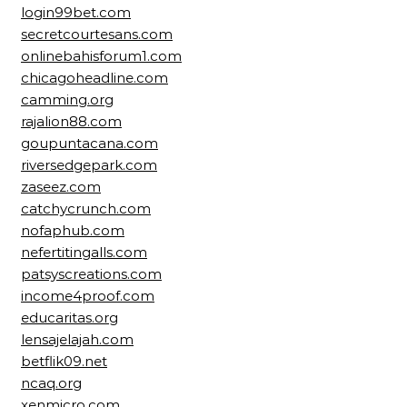
login99bet.com
secretcourtesans.com
onlinebahisforum1.com
chicagoheadline.com
camming.org
rajalion88.com
goupuntacana.com
riversedgepark.com
zaseez.com
catchycrunch.com
nofaphub.com
nefertitingalls.com
patsyscreations.com
income4proof.com
educaritas.org
lensajelajah.com
betflik09.net
ncaq.org
xenmicro.com