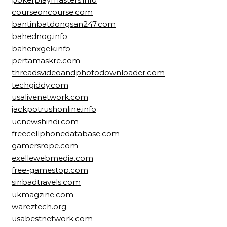
courseoncourse.com
bantinbatdongsan247.com
bahednog.info
bahenxgek.info
pertamaskre.com
threadsvideoandphotodownloader.com
techgiddy.com
usalivenetwork.com
jackpotrushonline.info
ucnewshindi.com
freecellphonedatabase.com
gamersrope.com
exellewebmedia.com
free-gamestop.com
sinbadtravels.com
ukmagzine.com
wareztech.org
usabestnetwork.com