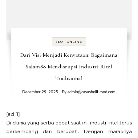
SLOT ONLINE
Dari Visi Menjadi Kenyataan: Bagaimana
Salam88 Mendisrupsi Industri Ritel
Tradisional
December 29, 2025
- By
admin@casusbelli-mod.com
[ad_1]
Di dunia yang serba cepat saat ini, industri ritel terus
berkembang dan berubah. Dengan maraknya