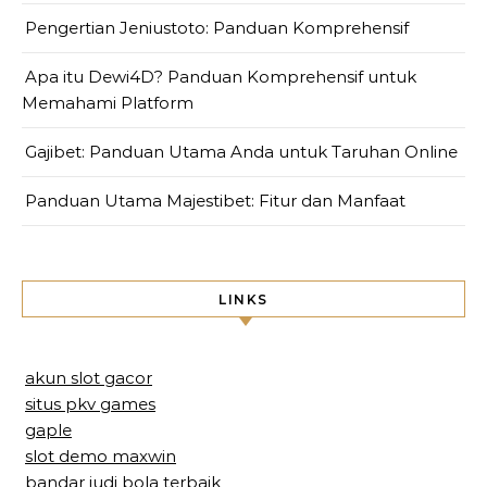
Pengertian Jeniustoto: Panduan Komprehensif
Apa itu Dewi4D? Panduan Komprehensif untuk
Memahami Platform
Gajibet: Panduan Utama Anda untuk Taruhan Online
Panduan Utama Majestibet: Fitur dan Manfaat
LINKS
akun slot gacor
situs pkv games
gaple
slot demo maxwin
bandar judi bola terbaik