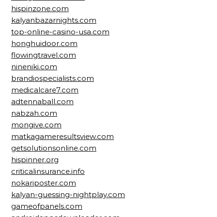
hispinzone.com
kalyanbazarnights.com
top-online-casino-usa.com
honghuidoor.com
flowingtravel.com
nineniki.com
brandiospecialists.com
medicalcare7.com
adtennaball.com
nabzah.com
mongive.com
matkagameresultsview.com
getsolutionsonline.com
hispinner.org
criticalinsurance.info
nokariposter.com
kalyan-guessing-nightplay.com
gameofpanels.com