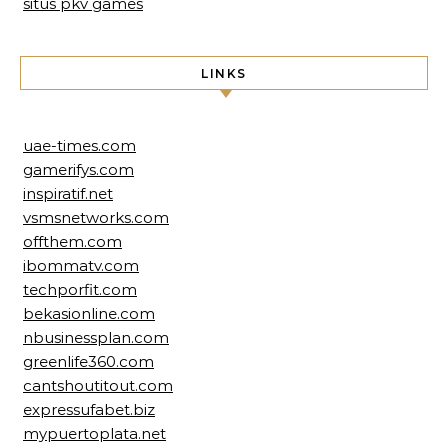
situs pkv games
LINKS
uae-times.com
gamerifys.com
inspiratif.net
vsmsnetworks.com
offthem.com
ibommatv.com
techporfit.com
bekasionline.com
nbusinessplan.com
greenlife360.com
cantshoutitout.com
expressufabet.biz
mypuertoplata.net