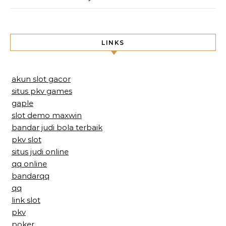
LINKS
akun slot gacor
situs pkv games
gaple
slot demo maxwin
bandar judi bola terbaik
pkv slot
situs judi online
qq online
bandarqq
qq
link slot
pkv
poker