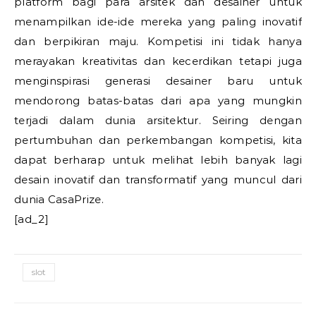
platform bagi para arsitek dan desainer untuk
menampilkan ide-ide mereka yang paling inovatif
dan berpikiran maju. Kompetisi ini tidak hanya
merayakan kreativitas dan kecerdikan tetapi juga
menginspirasi generasi desainer baru untuk
mendorong batas-batas dari apa yang mungkin
terjadi dalam dunia arsitektur. Seiring dengan
pertumbuhan dan perkembangan kompetisi, kita
dapat berharap untuk melihat lebih banyak lagi
desain inovatif dan transformatif yang muncul dari
dunia CasaPrize.
[ad_2]
slot