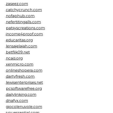
zaseez.com
catchycrunch.com
nofaphub.com
nefertitingalls.com
patsyscreations.com
income4proof.com
educaritas.org
lensajelajah.com
betflik09.net
ncaq.org
xenmicro.com
onlineshopera.com
dartyfresh.com
lewisenterprises.net
pcsoftwarefree.org
dailylinking.com
dnafyx.com
giocolenuvole.com
iyouessential.com