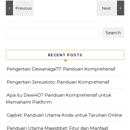
Search
RECENT POSTS
Pengertian Dewanaga77: Panduan Komprehensif
Pengertian Jeniustoto: Panduan Komprehensif
Apa itu Dewi4D? Panduan Komprehensif untuk
Memahami Platform
Gajibet: Panduan Utama Anda untuk Taruhan Online
Panduan Utama Majestibet: Fitur dan Manfaat