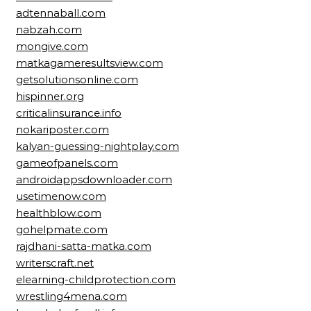
adtennaball.com
nabzah.com
mongive.com
matkagameresultsview.com
getsolutionsonline.com
hispinner.org
criticalinsurance.info
nokariposter.com
kalyan-guessing-nightplay.com
gameofpanels.com
androidappsdownloader.com
usetimenow.com
healthblow.com
gohelpmate.com
rajdhani-satta-matka.com
writerscraft.net
elearning-childprotection.com
wrestling4mena.com