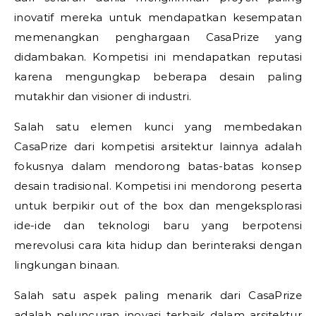
inovatif mereka untuk mendapatkan kesempatan
memenangkan penghargaan CasaPrize yang
didambakan. Kompetisi ini mendapatkan reputasi
karena mengungkap beberapa desain paling
mutakhir dan visioner di industri.
Salah satu elemen kunci yang membedakan
CasaPrize dari kompetisi arsitektur lainnya adalah
fokusnya dalam mendorong batas-batas konsep
desain tradisional. Kompetisi ini mendorong peserta
untuk berpikir out of the box dan mengeksplorasi
ide-ide dan teknologi baru yang berpotensi
merevolusi cara kita hidup dan berinteraksi dengan
lingkungan binaan.
Salah satu aspek paling menarik dari CasaPrize
adalah peluncuran inovasi terbaik dalam arsitektur