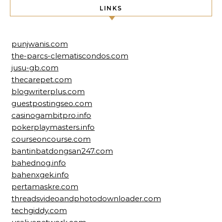
LINKS
punjwanis.com
the-parcs-clematiscondos.com
jusu-gb.com
thecarepet.com
blogwriterplus.com
guestpostingseo.com
casinogambitpro.info
pokerplaymasters.info
courseoncourse.com
bantinbatdongsan247.com
bahednog.info
bahenxgek.info
pertamaskre.com
threadsvideoandphotodownloader.com
techgiddy.com