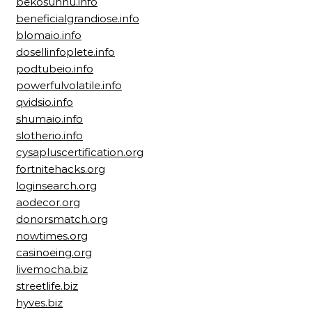
bekosunhu.info
beneficialgrandiose.info
blomaio.info
dosellinfoplete.info
podtubeio.info
powerfulvolatile.info
qvidsio.info
shumaio.info
slotherio.info
cysapluscertification.org
fortnitehacks.org
loginsearch.org
aodecor.org
donorsmatch.org
nowtimes.org
casinoeing.org
livemocha.biz
streetlife.biz
hyves.biz