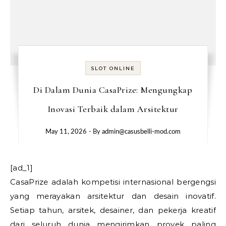
SLOT ONLINE
Di Dalam Dunia CasaPrize: Mengungkap
Inovasi Terbaik dalam Arsitektur
May 11, 2026
- By
admin@casusbelli-mod.com
[ad_1]
CasaPrize adalah kompetisi internasional bergengsi
yang merayakan arsitektur dan desain inovatif.
Setiap tahun, arsitek, desainer, dan pekerja kreatif
dari seluruh dunia mengirimkan proyek paling