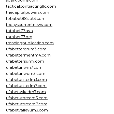
sparklooms.com
tacticalcontractingllc.com
thecapitalpowers.com
tobabet88slot3.com
todayscurrentnews.com
totobet77.asia
totobet77.org
trendingpublication.com
ufabettererum3.com
ufabettermentm4.com
ufabettersum7.com
ufabettinwm7.com
ufabettinwum3.com
ufabetunitedm3.com
ufabetunitedm7.com
ufabetuskedm7.com
ufabetutoredm3.com
ufabetutoredm7.com
ufabetvalleyum3.com