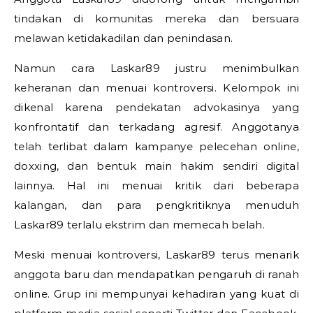
tindakan di komunitas mereka dan bersuara
melawan ketidakadilan dan penindasan.
Namun cara Laskar89 justru menimbulkan
keheranan dan menuai kontroversi. Kelompok ini
dikenal karena pendekatan advokasinya yang
konfrontatif dan terkadang agresif. Anggotanya
telah terlibat dalam kampanye pelecehan online,
doxxing, dan bentuk main hakim sendiri digital
lainnya. Hal ini menuai kritik dari beberapa
kalangan, dan para pengkritiknya menuduh
Laskar89 terlalu ekstrim dan memecah belah.
Meski menuai kontroversi, Laskar89 terus menarik
anggota baru dan mendapatkan pengaruh di ranah
online. Grup ini mempunyai kehadiran yang kuat di