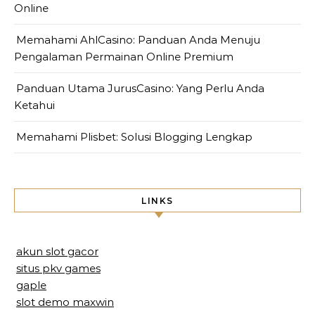
Online
Memahami AhlCasino: Panduan Anda Menuju
Pengalaman Permainan Online Premium
Panduan Utama JurusCasino: Yang Perlu Anda
Ketahui
Memahami Plisbet: Solusi Blogging Lengkap
LINKS
akun slot gacor
situs pkv games
gaple
slot demo maxwin