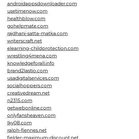
androidappsdownloader.com
usetimenow.com
healthblow.com
gohelpmate.com
rajdhani-satta-matka.com
writerscraft.net
elearning-childprotection.com
wrestling4mena.com
knowledgeforall.info
brand2lastio.com
usadigitalservices.com
socialhoppers.com
creativedream.net
n2315.com
getwebonline.com
onlyfansheaven.com
lky08.com
ralph-fiennes.net
fielder-maximum-discount.net