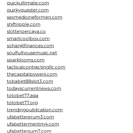
quickultimate.com
quirkyquester.com
sexmedicineformen.com
shiftripple.com
slotterpercaya.co
smartcoolbox.com
sohanjitfinances.com
soulfulhousemusic.net
sparklooms.com
tacticalcontractingllc.com
thecapitalpowers.com
tobabet88slot3.com
todayscurrentnews.com
totobet77.asia
totobet77.org
trendingpublication.com
ufabettererum3.com
ufabettermentm4.com
ufabettersum7.com