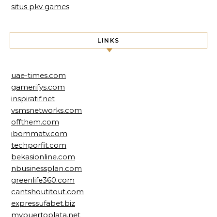
situs pkv games
LINKS
uae-times.com
gamerifys.com
inspiratif.net
vsmsnetworks.com
offthem.com
ibommatv.com
techporfit.com
bekasionline.com
nbusinessplan.com
greenlife360.com
cantshoutitout.com
expressufabet.biz
mypuertoplata.net