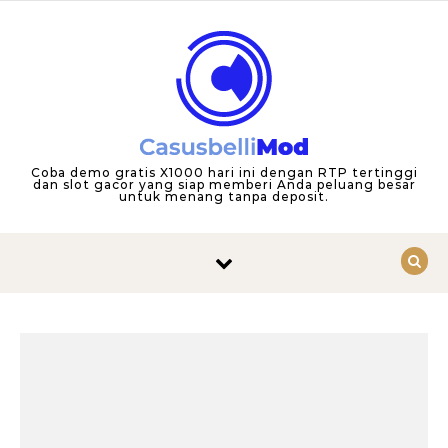
Skip to content
Coba demo gratis X1000 hari ini dengan RTP tertinggi
dan slot gacor yang siap memberi Anda peluang besar
untuk menang tanpa deposit.