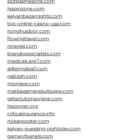
slotsgamesone.com
hispinzone.com
kalyanbazarnights.com
top-online-casino-usa.com
honghuidoor.com
flowingtravel.com
nineniki.com
brandiospecialists.com
medicalcare7.com
adtennaball.com
nabzah.com
mongive.com
matkagameresultsview.com
getsolutionsonline.com
hispinner.org
criticalinsurance.info
nokariposter.com
kalyan-guessing-nightplay.com
gameofpanels.com