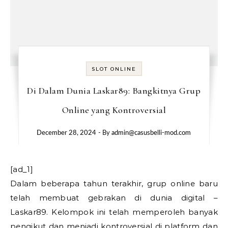
SLOT ONLINE
Di Dalam Dunia Laskar89: Bangkitnya Grup
Online yang Kontroversial
December 28, 2024
- By
admin@casusbelli-mod.com
[ad_1]
Dalam beberapa tahun terakhir, grup online baru
telah membuat gebrakan di dunia digital –
Laskar89. Kelompok ini telah memperoleh banyak
pengikut dan menjadi kontroversial di platform dan