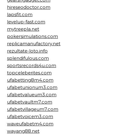
hireseodoctor.com
lapsfit.com
levelup-fast.com
mytreepla.net
pokersimulations.com
replicamanufactory.net
rezultate-loto.info
splendifulous.com
sportsrecords4u.com
topceleberites.com
ufabetting8m4.com
ufabetunionum3.com
ufabetvalueum3.com
ufabetvaultm7.com
ufabetvillageum7.com
ufabetvoicem3.com
waveufabetm4.com
wayang88.net