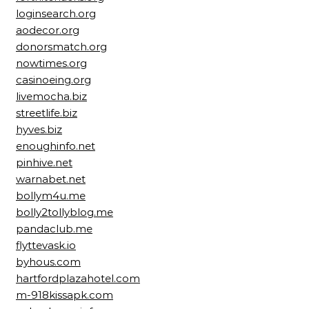
loginsearch.org
aodecor.org
donorsmatch.org
nowtimes.org
casinoeing.org
livemocha.biz
streetlife.biz
hyves.biz
enoughinfo.net
pinhive.net
warnabet.net
bollym4u.me
bolly2tollyblog.me
pandaclub.me
flyttevask.io
byhous.com
hartfordplazahotel.com
m-918kissapk.com