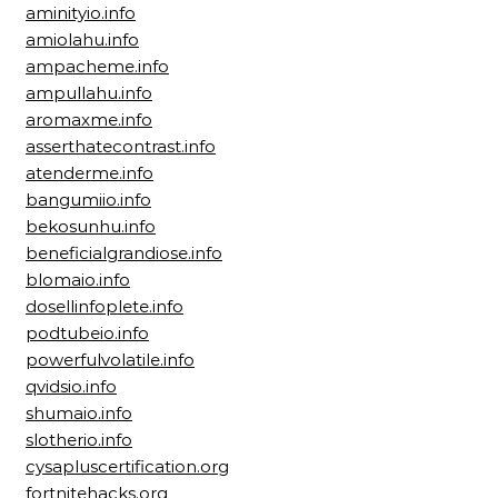
aminityio.info
amiolahu.info
ampacheme.info
ampullahu.info
aromaxme.info
asserthatecontrast.info
atenderme.info
bangumiio.info
bekosunhu.info
beneficialgrandiose.info
blomaio.info
dosellinfoplete.info
podtubeio.info
powerfulvolatile.info
qvidsio.info
shumaio.info
slotherio.info
cysapluscertification.org
fortnitehacks.org