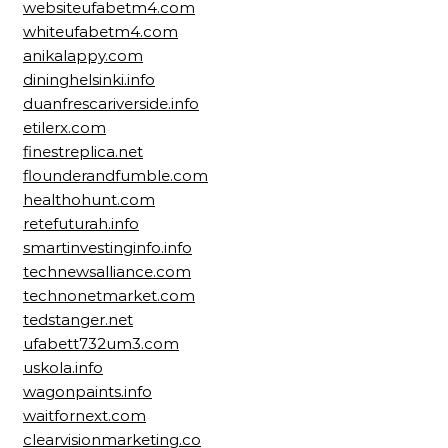
websiteufabetm4.com
whiteufabetm4.com
anikalappy.com
dininghelsinki.info
duanfrescariverside.info
etilerx.com
finestreplica.net
flounderandfumble.com
healthohunt.com
retefuturah.info
smartinvestinginfo.info
technewsalliance.com
technonetmarket.com
tedstanger.net
ufabett732um3.com
uskola.info
wagonpaints.info
waitfornext.com
clearvisionmarketing.co