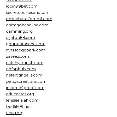
login99bet.com
secretcourtesans.com
onlinebahisforum1.com
chicagoheadline.com
camming.org
rajalion88.com
goupuntacana.com
riversedgepark.com
zaseez.com
catchycrunch.com
nofaphub.com
nefertitingalls.com
patsyscreations.com
income4proof.com
educaritas.org
lensajelajah.com
betflik09.net
ncaq.org