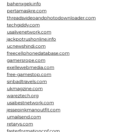
bahenxgek.info
pertamaskre.com
threadsvideoandphotodownloader.com
techgiddy.com
usalivenetwork.com
jackpotrushonline.info
ucnewshindi.com
freecellphonedatabase.com
gamersrope.com
exellewebmedia.com
free-gamestop.com
sinbadtravels.com
ukmagzine.com
wareztech.org
usabestnetwork.com
jessepinkmanoutfit.com
umailsend.com
retarys.com
fasterformationcpf.com