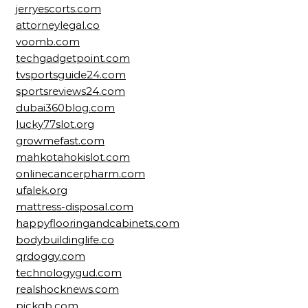
jerryescorts.com
attorneylegal.co
voomb.com
techgadgetpoint.com
tvsportsguide24.com
sportsreviews24.com
dubai360blog.com
lucky77slot.org
growmefast.com
mahkotahokislot.com
onlinecancerpharm.com
ufalek.org
mattress-disposal.com
happyflooringandcabinets.com
bodybuildinglife.co
qrdoggy.com
technologygud.com
realshocknews.com
pickgb.com