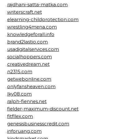
rajdhani-satta-matka.com
writerscraft.net
elearning-childprotection.com
wrestling4mena.com
knowledgeforall.info
brand2lastio.com
usadigitalservices.com
socialhoppers.com
creativedream.net
n2315.com
getwebonline.com
onlyfansheaven.com
lky08.com
ralph-fiennes.net
fielder-maximum-discount.net
fitfllex.com
genesisbusinesscredit.com
inforuang.com
kindsmarket.com