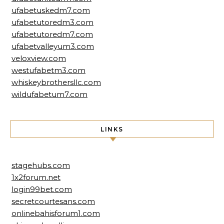
ufabetuskedm7.com
ufabetutoredm3.com
ufabetutoredm7.com
ufabetvalleyum3.com
veloxview.com
westufabetm3.com
whiskeybrothersllc.com
wildufabetum7.com
LINKS
stagehubs.com
1x2forum.net
login99bet.com
secretcourtesans.com
onlinebahisforum1.com