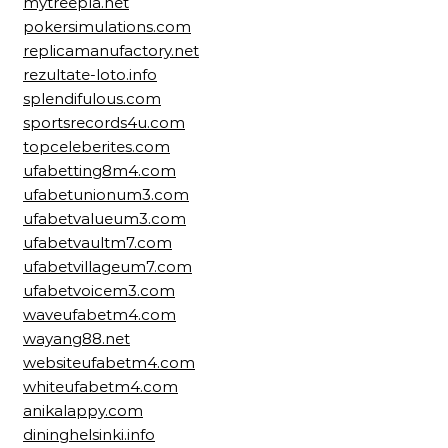
mytreepla.net
pokersimulations.com
replicamanufactory.net
rezultate-loto.info
splendifulous.com
sportsrecords4u.com
topceleberites.com
ufabetting8m4.com
ufabetunionum3.com
ufabetvalueum3.com
ufabetvaultm7.com
ufabetvillageum7.com
ufabetvoicem3.com
waveufabetm4.com
wayang88.net
websiteufabetm4.com
whiteufabetm4.com
anikalappy.com
dininghelsinki.info