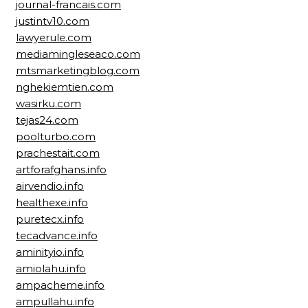
journal-francais.com
justintv10.com
lawyerule.com
mediamingleseaco.com
mtsmarketingblog.com
nghekiemtien.com
wasirku.com
tejas24.com
poolturbo.com
prachestait.com
artforafghans.info
airvendio.info
healthexe.info
puretecx.info
tecadvance.info
aminityio.info
amiolahu.info
ampacheme.info
ampullahu.info