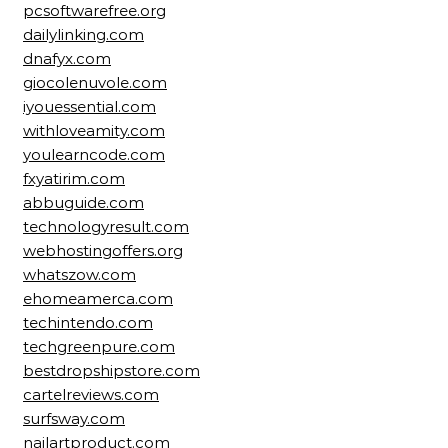
pcsoftwarefree.org
dailylinking.com
dnafyx.com
giocolenuvole.com
iyouessential.com
withloveamity.com
youlearncode.com
fxyatirim.com
abbuguide.com
technologyresult.com
webhostingoffers.org
whatszow.com
ehomeamerca.com
techintendo.com
techgreenpure.com
bestdropshipstore.com
cartelreviews.com
surfsway.com
nailartproduct.com