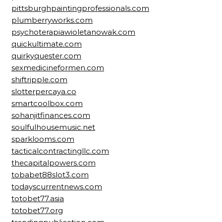
pittsburghpaintingprofessionals.com
plumberryworks.com
psychoterapiawioletanowak.com
quickultimate.com
quirkyquester.com
sexmedicineformen.com
shiftripple.com
slotterpercaya.co
smartcoolbox.com
sohanjitfinances.com
soulfulhousemusic.net
sparklooms.com
tacticalcontractingllc.com
thecapitalpowers.com
tobabet88slot3.com
todayscurrentnews.com
totobet77.asia
totobet77.org