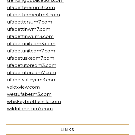
trendingpublication.com
ufabettererum3.com
ufabettermentm4.com
ufabettersum7.com
ufabettinwm7.com
ufabettinwum3.com
ufabetunitedm3.com
ufabetunitedm7.com
ufabetuskedm7.com
ufabetutoredm3.com
ufabetutoredm7.com
ufabetvalleyum3.com
veloxview.com
westufabetm3.com
whiskeybrothersllc.com
wildufabetum7.com
LINKS