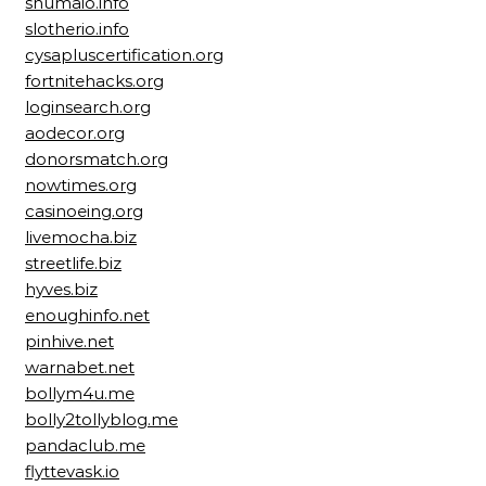
shumaio.info
slotherio.info
cysapluscertification.org
fortnitehacks.org
loginsearch.org
aodecor.org
donorsmatch.org
nowtimes.org
casinoeing.org
livemocha.biz
streetlife.biz
hyves.biz
enoughinfo.net
pinhive.net
warnabet.net
bollym4u.me
bolly2tollyblog.me
pandaclub.me
flyttevask.io