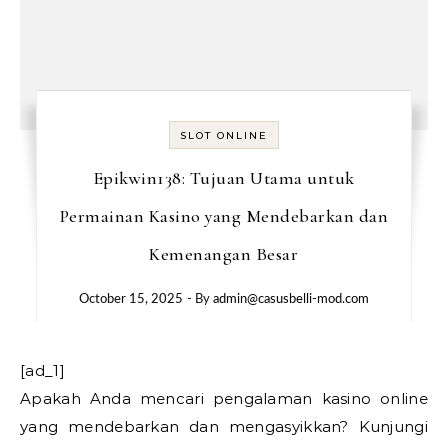
SLOT ONLINE
Epikwin138: Tujuan Utama untuk
Permainan Kasino yang Mendebarkan dan
Kemenangan Besar
October 15, 2025
- By
admin@casusbelli-mod.com
[ad_1]
Apakah Anda mencari pengalaman kasino online
yang mendebarkan dan mengasyikkan? Kunjungi