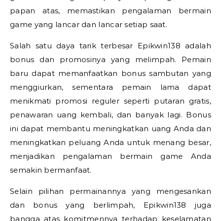
papan atas, memastikan pengalaman bermain
game yang lancar dan lancar setiap saat.
Salah satu daya tarik terbesar Epikwin138 adalah
bonus dan promosinya yang melimpah. Pemain
baru dapat memanfaatkan bonus sambutan yang
menggiurkan, sementara pemain lama dapat
menikmati promosi reguler seperti putaran gratis,
penawaran uang kembali, dan banyak lagi. Bonus
ini dapat membantu meningkatkan uang Anda dan
meningkatkan peluang Anda untuk menang besar,
menjadikan pengalaman bermain game Anda
semakin bermanfaat.
Selain pilihan permainannya yang mengesankan
dan bonus yang berlimpah, Epikwin138 juga
bangga atas komitmennya terhadap keselamatan