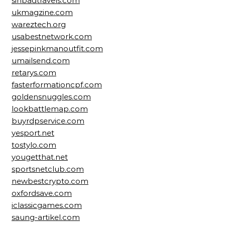
sinbadtravels.com
ukmagzine.com
wareztech.org
usabestnetwork.com
jessepinkmanoutfit.com
umailsend.com
retarys.com
fasterformationcpf.com
goldensnuggles.com
lookbattlemap.com
buyrdpservice.com
yesport.net
tostylo.com
yougetthat.net
sportsnetclub.com
newbestcrypto.com
oxfordsave.com
iclassicgames.com
saung-artikel.com