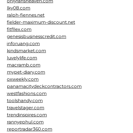
onlyfansheaven.com
lky08.com
ralph-fiennes.net
fielder-maximum-discount.net
fitfllex.com
genesisbusinesscredit.com
inforuang.com
kindsmarket.com
luvelylife.com
macramb.com
mypet-diary.com
oxweekly.com
panamacitydeckcontractors.com
westfashions.com
toolshandy.com
travelstager.com
trendinspires.com
rannyephul.com
reportradar360.com