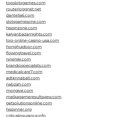
topslotxgames.com
routerloggnet.net
dantella6.com
slotsgamesone.com
hispinzone.com
kalyanbazarnights.com
top-online-casino-usa.com
honghuidoor.com
flowingtravel.com
nineniki.com
brandiospecialists.com
medicalcare7.com
adtennaball.com
nabzah.com
mongive.com
matkagameresultsview.com
getsolutionsonline.com
hispinner.org
criticalinsurance.info