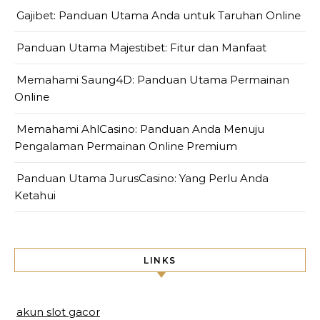
Gajibet: Panduan Utama Anda untuk Taruhan Online
Panduan Utama Majestibet: Fitur dan Manfaat
Memahami Saung4D: Panduan Utama Permainan
Online
Memahami AhlCasino: Panduan Anda Menuju
Pengalaman Permainan Online Premium
Panduan Utama JurusCasino: Yang Perlu Anda
Ketahui
LINKS
akun slot gacor