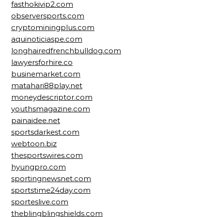
fasthokivip2.com
observersports.com
cryptominingplus.com
aquinoticiaspe.com
longhairedfrenchbulldog.com
lawyersforhire.co
businemarket.com
matahari88play.net
moneydescriptor.com
youthsmagazine.com
painaidee.net
sportsdarkest.com
webtoon.biz
thesportswires.com
hyungpro.com
sportingnewsnet.com
sportstime24day.com
sporteslive.com
theblingblingshields.com