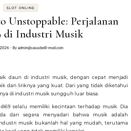
SLOT ONLINE
 Unstoppable: Perjalanan
 di Industri Musik
 2026
- By
admin@casusbelli-mod.com
aik daun di industri musik, dengan cepat menjadi
k dan liriknya yang kuat. Dari yang tidak diketahui
ya di industri musik sungguh luar biasa.
odi69 selalu memiliki kecintaan terhadap musik. Dia
uda dan segera menyadari bahwa musik adalah
ndustri musik bukanlah hal yang mudah, terutama