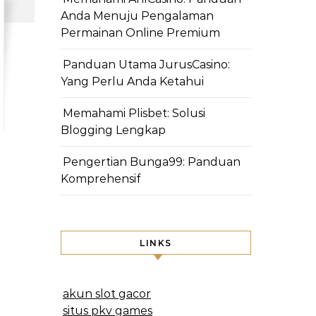
Anda Menuju Pengalaman
Permainan Online Premium
Panduan Utama JurusCasino:
Yang Perlu Anda Ketahui
Memahami Plisbet: Solusi
Blogging Lengkap
Pengertian Bunga99: Panduan
Komprehensif
LINKS
akun slot gacor
situs pkv games