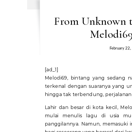
From Unknown to
Melodi69
February 22,
[ad_1]
Melodi69, bintang yang sedang n
terkenal dengan suaranya yang uni
hingga tak terbendung, perjalanann
Lahir dan besar di kota kecil, Mel
mulai menulis lagu di usia m
panggilannya. Namun, memasuki i