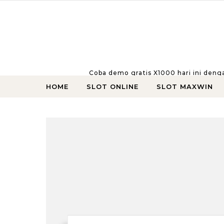
Skip to content
Coba demo gratis X1000 hari ini deng
HOME
SLOT ONLINE
SLOT MAXWIN