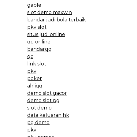
gaple
slot demo maxwin
bandar judi bola terbaik
pkv slot
situs judi online
qq online
bandarqq
qq
link slot
pkv
poker
ahliqq
demo slot gacor
demo slot pg
slot demo
data keluaran hk
pg demo
pkv