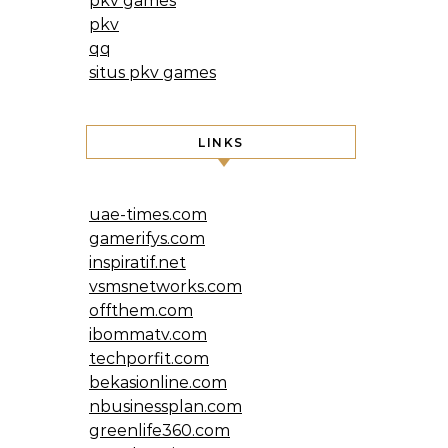
pkv games
pkv
qq
situs pkv games
LINKS
uae-times.com
gamerifys.com
inspiratif.net
vsmsnetworks.com
offthem.com
ibommatv.com
techporfit.com
bekasionline.com
nbusinessplan.com
greenlife360.com