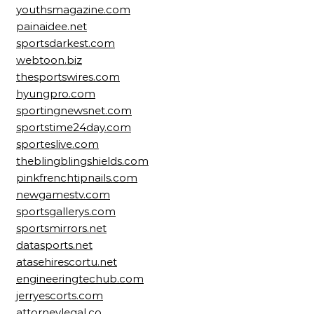
youthsmagazine.com
painaidee.net
sportsdarkest.com
webtoon.biz
thesportswires.com
hyungpro.com
sportingnewsnet.com
sportstime24day.com
sporteslive.com
theblingblingshields.com
pinkfrenchtipnails.com
newgamestv.com
sportsgallerys.com
sportsmirrors.net
datasports.net
atasehirescortu.net
engineeringtechub.com
jerryescorts.com
attorneylegal.co