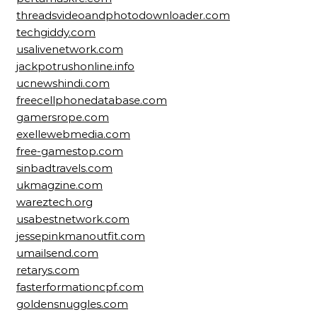
threadsvideoandphotodownloader.com
techgiddy.com
usalivenetwork.com
jackpotrushonline.info
ucnewshindi.com
freecellphonedatabase.com
gamersrope.com
exellewebmedia.com
free-gamestop.com
sinbadtravels.com
ukmagzine.com
wareztech.org
usabestnetwork.com
jessepinkmanoutfit.com
umailsend.com
retarys.com
fasterformationcpf.com
goldensnuggles.com