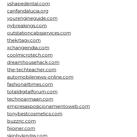
vshapedental.com
canfandalucia.org
yourengineguide.com
nybreakings.com
outstationcabsservices.com
thekrtagy.com
xchangeindia.com
coolmicrotech.com
dreamhousehack.com
the-techteacher.com
automobilenews-online.com
fashionalltimes.com
totaldigitalforum.com
technoarmaan.com
empresasposicionamientoweb.com
tonybestcosmetics.com
buzznc.com
fxjoiner.com
skinbykindra.com