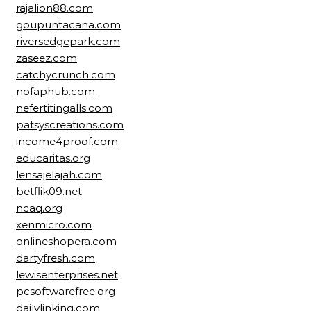
rajalion88.com
goupuntacana.com
riversedgepark.com
zaseez.com
catchycrunch.com
nofaphub.com
nefertitingalls.com
patsyscreations.com
income4proof.com
educaritas.org
lensajelajah.com
betflik09.net
ncaq.org
xenmicro.com
onlineshopera.com
dartyfresh.com
lewisenterprises.net
pcsoftwarefree.org
dailylinking.com