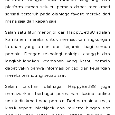
platform ramah seluler, pemain dapat menikmati
sensasi bertaruh pada olahraga favorit mereka dari
mana saja dan kapan saja.
Salah satu fitur menonjol dari HappyBet188 adalah
komitmen mereka untuk memastikan lingkungan
taruhan yang aman dan terjamin bagi semua
pemain. Dengan teknologi enkripsi canggih dan
langkah-langkah keamanan yang ketat, pemain
dapat yakin bahwa informasi pribadi dan keuangan
mereka terlindungi setiap saat.
Selain taruhan olahraga, HappyBet188 juga
menawarkan berbagai permainan kasino online
untuk dinikmati para pemain. Dari permainan meja
klasik seperti blackjack dan roulette hingga slot