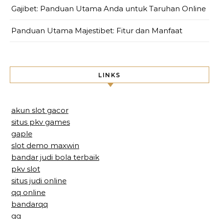
Gajibet: Panduan Utama Anda untuk Taruhan Online
Panduan Utama Majestibet: Fitur dan Manfaat
LINKS
akun slot gacor
situs pkv games
gaple
slot demo maxwin
bandar judi bola terbaik
pkv slot
situs judi online
qq online
bandarqq
qq