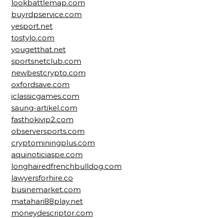
lookbattlemap.com
buyrdpservice.com
yesport.net
tostylo.com
yougetthat.net
sportsnetclub.com
newbestcrypto.com
oxfordsave.com
iclassicgames.com
saung-artikel.com
fasthokivip2.com
observersports.com
cryptominingplus.com
aquinoticiaspe.com
longhairedfrenchbulldog.com
lawyersforhire.co
businemarket.com
matahari88play.net
moneydescriptor.com