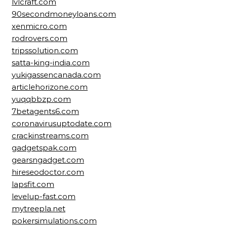
lvlcraft.com
90secondmoneyloans.com
xenmicro.com
rodrovers.com
tripssolution.com
satta-king-india.com
yukigassencanada.com
articlehorizone.com
yuqqbbzp.com
7betagents6.com
coronavirusuptodate.com
crackinstreams.com
gadgetspak.com
gearsngadget.com
hireseodoctor.com
lapsfit.com
levelup-fast.com
mytreepla.net
pokersimulations.com