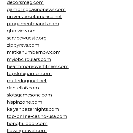
decorsmag.com
gamblingcasinonews.com
universitiesofamerica.net
progameofbrands.com
qbreview.org
servicewueste.org
zippyrevs.com
matkanumbernow.com
myjobcirculars.com
healthmoreoverfitness.com
topslotxgames.com
routerloggnet.net
dantella6.com
slotsgamesone.com
hispinzone.com
kalyanbazarnights.com
top-online-casino-usa.com
honghuidoor.com
flowingtravel.com