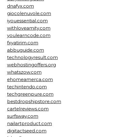
dnafyx.com
giocolenuvole.com
iyouessential.com
withloveamity.com
youlearncode.com
fxyatirim.com
abbuguide.com
technologyresult.com
webhostingoffers.org
whatszow.com
ehomeamerca.com
techintendo.com
techgreenpure.com
bestdropshipstore.com
cartelreviews.com
surfsway.com
nailartproduct.com
digitactseed.com