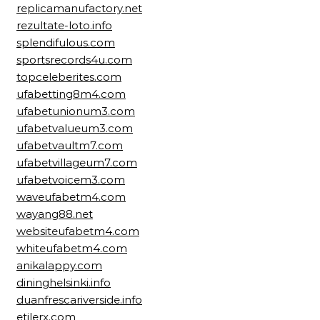
replicamanufactory.net
rezultate-loto.info
splendifulous.com
sportsrecords4u.com
topceleberites.com
ufabetting8m4.com
ufabetunionum3.com
ufabetvalueum3.com
ufabetvaultm7.com
ufabetvillageum7.com
ufabetvoicem3.com
waveufabetm4.com
wayang88.net
websiteufabetm4.com
whiteufabetm4.com
anikalappy.com
dininghelsinki.info
duanfrescariverside.info
etilerx.com