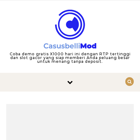
Skip to content
Coba demo gratis X1000 hari ini dengan RTP tertinggi
dan slot gacor yang siap memberi Anda peluang besar
untuk menang tanpa deposit.