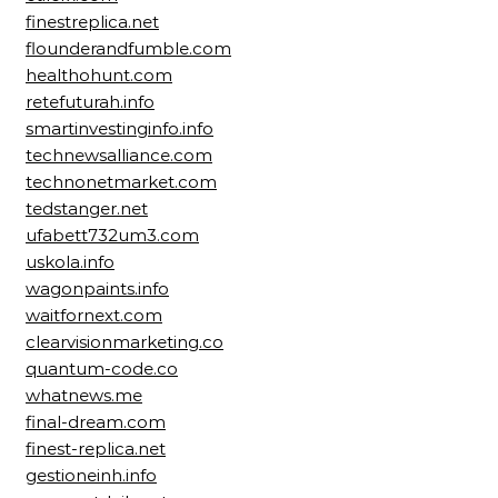
finestreplica.net
flounderandfumble.com
healthohunt.com
retefuturah.info
smartinvestinginfo.info
technewsalliance.com
technonetmarket.com
tedstanger.net
ufabett732um3.com
uskola.info
wagonpaints.info
waitfornext.com
clearvisionmarketing.co
quantum-code.co
whatnews.me
final-dream.com
finest-replica.net
gestioneinh.info