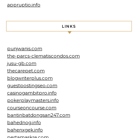
appruptio.info
LINKS
punjwanis.com
the-parcs-clematiscondos.com
jusu-gb.com
thecarepet.com
blogwriterplus.com
guestpostingseo.com
casinogambitpro.info
pokerplaymasters.info
courseoncourse.com
bantinbatdongsan247.com
bahednog.info
bahenxgek.info
pertamaskre.com