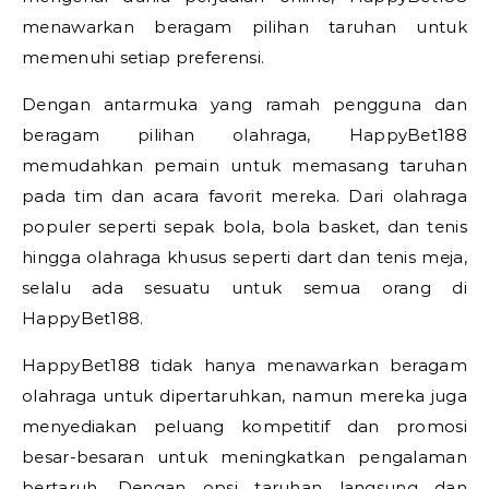
menawarkan beragam pilihan taruhan untuk
memenuhi setiap preferensi.
Dengan antarmuka yang ramah pengguna dan
beragam pilihan olahraga, HappyBet188
memudahkan pemain untuk memasang taruhan
pada tim dan acara favorit mereka. Dari olahraga
populer seperti sepak bola, bola basket, dan tenis
hingga olahraga khusus seperti dart dan tenis meja,
selalu ada sesuatu untuk semua orang di
HappyBet188.
HappyBet188 tidak hanya menawarkan beragam
olahraga untuk dipertaruhkan, namun mereka juga
menyediakan peluang kompetitif dan promosi
besar-besaran untuk meningkatkan pengalaman
bertaruh. Dengan opsi taruhan langsung dan