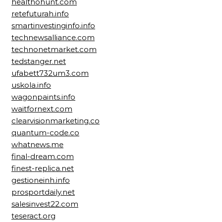
healthohunt.com
retefuturah.info
smartinvestinginfo.info
technewsalliance.com
technonetmarket.com
tedstanger.net
ufabett732um3.com
uskola.info
wagonpaints.info
waitfornext.com
clearvisionmarketing.co
quantum-code.co
whatnews.me
final-dream.com
finest-replica.net
gestioneinh.info
prosportdaily.net
salesinvest22.com
teseract.org