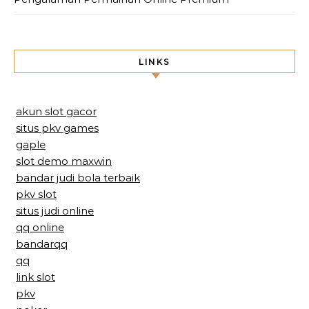
LINKS
akun slot gacor
situs pkv games
gaple
slot demo maxwin
bandar judi bola terbaik
pkv slot
situs judi online
qq online
bandarqq
qq
link slot
pkv