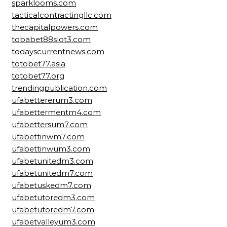
sparklooms.com
tacticalcontractingllc.com
thecapitalpowers.com
tobabet88slot3.com
todayscurrentnews.com
totobet77.asia
totobet77.org
trendingpublication.com
ufabettererum3.com
ufabettermentm4.com
ufabettersum7.com
ufabettinwm7.com
ufabettinwum3.com
ufabetunitedm3.com
ufabetunitedm7.com
ufabetuskedm7.com
ufabetutoredm3.com
ufabetutoredm7.com
ufabetvalleyum3.com