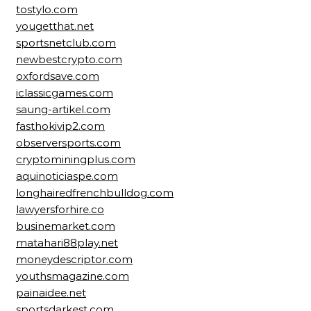
tostylo.com
yougetthat.net
sportsnetclub.com
newbestcrypto.com
oxfordsave.com
iclassicgames.com
saung-artikel.com
fasthokivip2.com
observersports.com
cryptominingplus.com
aquinoticiaspe.com
longhairedfrenchbulldog.com
lawyersforhire.co
businemarket.com
matahari88play.net
moneydescriptor.com
youthsmagazine.com
painaidee.net
sportsdarkest.com