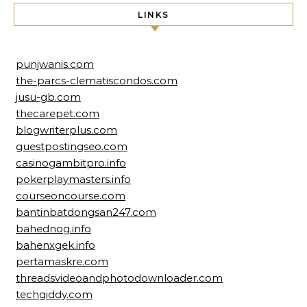
LINKS
punjwanis.com
the-parcs-clematiscondos.com
jusu-gb.com
thecarepet.com
blogwriterplus.com
guestpostingseo.com
casinogambitpro.info
pokerplaymasters.info
courseoncourse.com
bantinbatdongsan247.com
bahednog.info
bahenxgek.info
pertamaskre.com
threadsvideoandphotodownloader.com
techgiddy.com