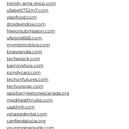
trendy-ama-shop.com
ufabett732m7.com
visiofood.com
droidwindow.com
freeprsubmission.com
ufagold666.com
myinteriorblog.com
bnewsindia.com
techiepick.com
bamzyshop.com
pondycars.com
techonfutures.com
techoologic.com
raspberryketonescanada.org
medihealthrules.com
usathrill.com
vshapedental.com
canfandalucia.org
yourengineguide.com