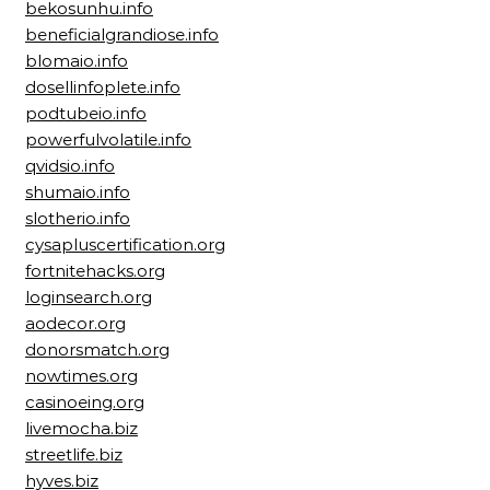
bekosunhu.info
beneficialgrandiose.info
blomaio.info
dosellinfoplete.info
podtubeio.info
powerfulvolatile.info
qvidsio.info
shumaio.info
slotherio.info
cysapluscertification.org
fortnitehacks.org
loginsearch.org
aodecor.org
donorsmatch.org
nowtimes.org
casinoeing.org
livemocha.biz
streetlife.biz
hyves.biz