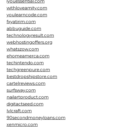
iyouessential.com
withloveamity.com
youlearncode.com
fxyatirim.com
abbuguide.com
technologyresult.com
webhostingoffers.org
whatszow.com
ehomeamerca.com
techintendo.com
techgreenpure.com
bestdropshipstore.com
cartelreviews.com
surfsway.com
nailartproduct.com
digitactseed.com
lvlcraft.com
90secondmoneyloans.com
xenmicro.com