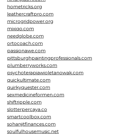
hometricks.org
leathercraftpro.com
microgridpower.org
mixiqo.com
needglobe.com
ortocoach.com
passionawe.com
pittsburghpaintingprofessionals.com
plumberryworks.com
psychoterapiawioletanowak.com
quickultimate.com
quirkyquester.com
sexmedicineformen.com
shiftripple.com
slotterpercaya.co
smartcoolbox.com
sohanjitfinances.com
soulfulhousemusic.net