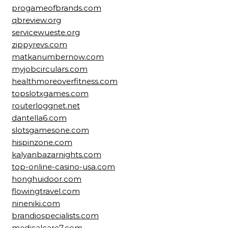
progameofbrands.com
qbreview.org
servicewueste.org
zippyrevs.com
matkanumbernow.com
myjobcirculars.com
healthmoreoverfitness.com
topslotxgames.com
routerloggnet.net
dantella6.com
slotsgamesone.com
hispinzone.com
kalyanbazarnights.com
top-online-casino-usa.com
honghuidoor.com
flowingtravel.com
nineniki.com
brandiospecialists.com
medicalcare7.com