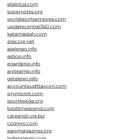
sitalotus.com
supernotes.org
worldsportsempires.com
updatecentral360.com
katamastah.com
zqscore.net
aseleraio.info
asticio.info
egardenio.info
arxteamio.info
getalexio.info
accountaudittaxcon.com
prymprint.com
sportkeeda.org
besttimespend.com
careandcure.biz
cogniyo.com
easymagazines.org
hirfanjilasmi.com