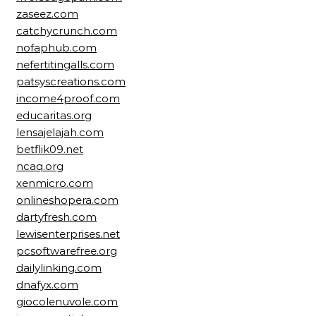
zaseez.com
catchycrunch.com
nofaphub.com
nefertitingalls.com
patsyscreations.com
income4proof.com
educaritas.org
lensajelajah.com
betflik09.net
ncaq.org
xenmicro.com
onlineshopera.com
dartyfresh.com
lewisenterprises.net
pcsoftwarefree.org
dailylinking.com
dnafyx.com
giocolenuvole.com