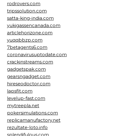
rodrovers.com
tripssolution.com
satta-king-india.com
yukigassencanada.com
articlehorizone.com
yuqqbbzp.com
7betagents6.com
coronavirusuptodate.com
crackinstreams.com
gadgetspak.com
gearsngadget.com
hireseodoctor.com
lapsfit.com
levelup-fast.com
mytreepla.net
pokersimulations.com
replicamanufactory.net
rezultate-loto.info
splendifulous.com