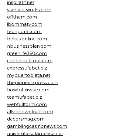
inspiratif.net
vsmsnetworks.com
offthem.com
ibommatv.com
techporfit.com
bekasionline.com
nbusinessplan.com
greenlife360.com
cantshoutitout.com
expressufabet.biz
mypuertoplata.net
thepioneerxpress.com
howtofixissue.com
teamufabet.biz
webfullform.com
allviddownload.com
decorsmag.com
gamblingcasinonews.com
universitiesofamerica.net