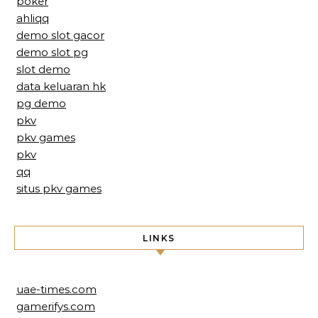
poker
ahliqq
demo slot gacor
demo slot pg
slot demo
data keluaran hk
pg demo
pkv
pkv games
pkv
qq
situs pkv games
LINKS
uae-times.com
gamerifys.com