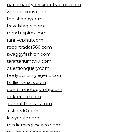
panamacitydeckcontractors.com
westfashions.com
toolshandy.com
travelstager.com
trendinspires.com
rannyephul.com
reportradar360.com
swaggyfashion.com
taraftariumtv10.com
questionquery.com
bodybuildinglegend.com
brilliant-nails.com
dandr-photography.com
dokteroce.com
journal-francais.com
justintv10.com
lawyerule.com
mediamingleseaco.com
mtsmarketingblog.com