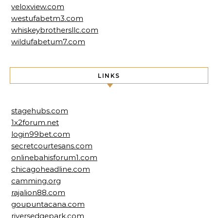
veloxview.com
westufabetm3.com
whiskeybrothersllc.com
wildufabetum7.com
LINKS
stagehubs.com
1x2forum.net
login99bet.com
secretcourtesans.com
onlinebahisforum1.com
chicagoheadline.com
camming.org
rajalion88.com
goupuntacana.com
riversedgepark.com