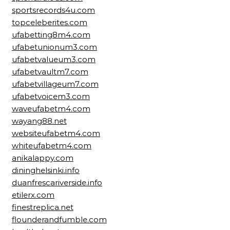
sportsrecords4u.com
topceleberites.com
ufabetting8m4.com
ufabetunionum3.com
ufabetvalueum3.com
ufabetvaultm7.com
ufabetvillageum7.com
ufabetvoicem3.com
waveufabetm4.com
wayang88.net
websiteufabetm4.com
whiteufabetm4.com
anikalappy.com
dininghelsinki.info
duanfrescariverside.info
etilerx.com
finestreplica.net
flounderandfumble.com