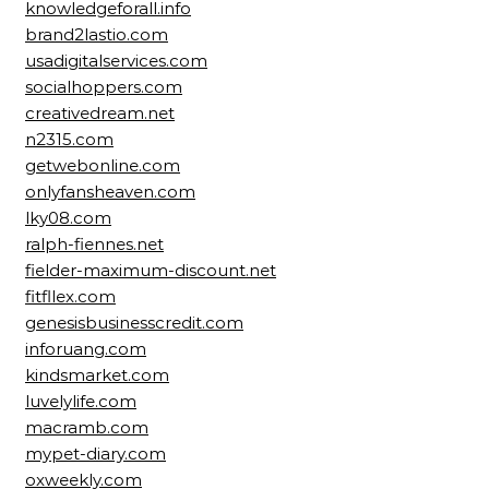
knowledgeforall.info
brand2lastio.com
usadigitalservices.com
socialhoppers.com
creativedream.net
n2315.com
getwebonline.com
onlyfansheaven.com
lky08.com
ralph-fiennes.net
fielder-maximum-discount.net
fitfllex.com
genesisbusinesscredit.com
inforuang.com
kindsmarket.com
luvelylife.com
macramb.com
mypet-diary.com
oxweekly.com