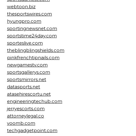
webtoon.biz
thesportswires.com
hyungpro.com
sportingnewsnet.com
sportstime24day.com
sporteslive.com
theblingblingshields.com
pinkfrenchtipnails.com
newgamestv.com
sportsgallerys.com
sportsmirrors.net
datasports.net
atasehirescortu.net
engineeringtechub.com
jerryescorts.com
attorneylegal.co
voomb.com
techgadgetpoint.com