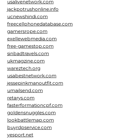
usalivenetwork.com
jackpotrushonline.info
ucnewshindi.com
freecellphonedatabase.com
gamersrope.com
exellewebmedia.com
free-gamestop.com
sinbadtravels.com
ukmagzine.com
wareztech.org
usabestnetwork.com
jessepinkmanoutfit.com
umailsend.com
retarys.com
fasterformationcpf.com
goldensnuggles.com
lookbattlemap.com
buyrdpservice.com
yesport.net