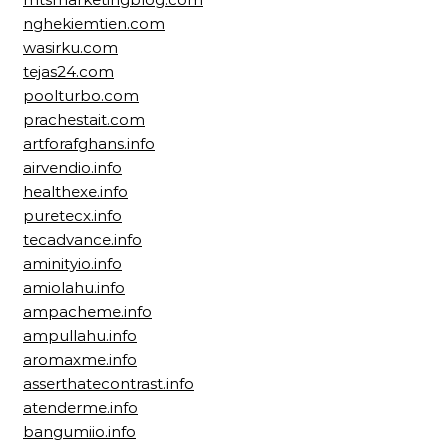
nghekiemtien.com
wasirku.com
tejas24.com
poolturbo.com
prachestait.com
artforafghans.info
airvendio.info
healthexe.info
puretecx.info
tecadvance.info
aminityio.info
amiolahu.info
ampacheme.info
ampullahu.info
aromaxme.info
asserthatecontrast.info
atenderme.info
bangumiio.info