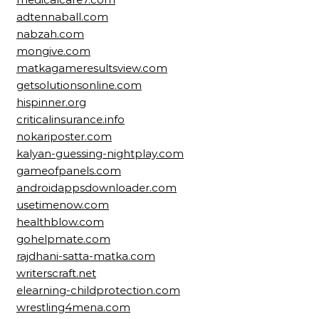
adtennaball.com
nabzah.com
mongive.com
matkagameresultsview.com
getsolutionsonline.com
hispinner.org
criticalinsurance.info
nokariposter.com
kalyan-guessing-nightplay.com
gameofpanels.com
androidappsdownloader.com
usetimenow.com
healthblow.com
gohelpmate.com
rajdhani-satta-matka.com
writerscraft.net
elearning-childprotection.com
wrestling4mena.com