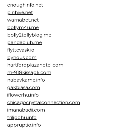
enoughinfo.net
pinhive.net
warnabet.net
bollym4u.me
bolly2tollyblog.me
pandaclub.me
flyttevask.io
byhous.com
hartfordplazahotel.com
m-918kissapk.com
nabavkame.info
gakbiasa.com
iflowerhu.info
chicagocrystalconnection.com
imanabadii.com
trilipohu.info
appruptio.info