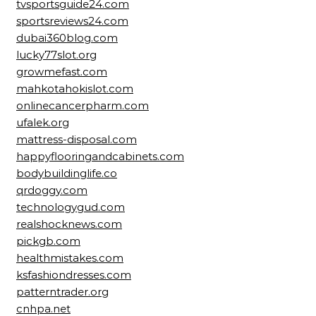
tvsportsguide24.com
sportsreviews24.com
dubai360blog.com
lucky77slot.org
growmefast.com
mahkotahokislot.com
onlinecancerpharm.com
ufalek.org
mattress-disposal.com
happyflooringandcabinets.com
bodybuildinglife.co
qrdoggy.com
technologygud.com
realshocknews.com
pickgb.com
healthmistakes.com
ksfashiondresses.com
patterntrader.org
cnhpa.net