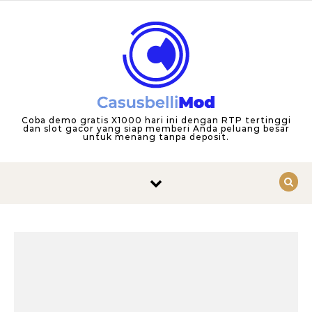
Skip to content
Coba demo gratis X1000 hari ini dengan RTP tertinggi
dan slot gacor yang siap memberi Anda peluang besar
untuk menang tanpa deposit.