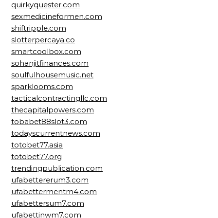
quirkyquester.com
sexmedicineformen.com
shiftripple.com
slotterpercaya.co
smartcoolbox.com
sohanjitfinances.com
soulfulhousemusic.net
sparklooms.com
tacticalcontractingllc.com
thecapitalpowers.com
tobabet88slot3.com
todayscurrentnews.com
totobet77.asia
totobet77.org
trendingpublication.com
ufabettererum3.com
ufabettermentm4.com
ufabettersum7.com
ufabettinwm7.com