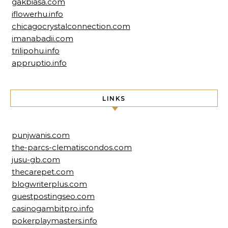
gakbiasa.com
iflowerhu.info
chicagocrystalconnection.com
imanabadii.com
trilipohu.info
appruptio.info
LINKS
punjwanis.com
the-parcs-clematiscondos.com
jusu-gb.com
thecarepet.com
blogwriterplus.com
guestpostingseo.com
casinogambitpro.info
pokerplaymasters.info