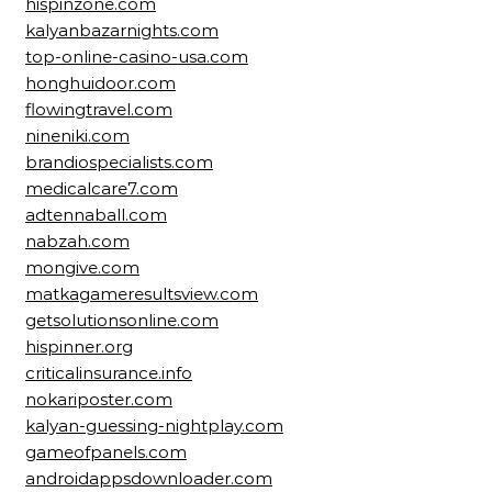
hispinzone.com
kalyanbazarnights.com
top-online-casino-usa.com
honghuidoor.com
flowingtravel.com
nineniki.com
brandiospecialists.com
medicalcare7.com
adtennaball.com
nabzah.com
mongive.com
matkagameresultsview.com
getsolutionsonline.com
hispinner.org
criticalinsurance.info
nokariposter.com
kalyan-guessing-nightplay.com
gameofpanels.com
androidappsdownloader.com