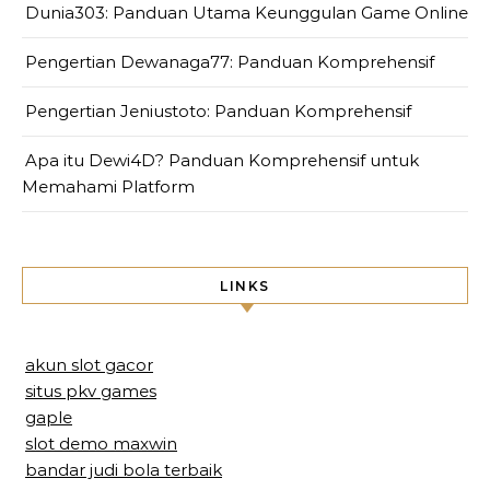
Dunia303: Panduan Utama Keunggulan Game Online
Pengertian Dewanaga77: Panduan Komprehensif
Pengertian Jeniustoto: Panduan Komprehensif
Apa itu Dewi4D? Panduan Komprehensif untuk
Memahami Platform
LINKS
akun slot gacor
situs pkv games
gaple
slot demo maxwin
bandar judi bola terbaik