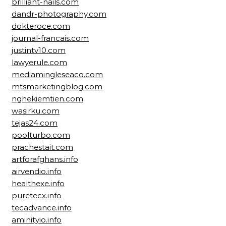
brilliant-nails.com
dandr-photography.com
dokteroce.com
journal-francais.com
justintv10.com
lawyerule.com
mediamingleseaco.com
mtsmarketingblog.com
nghekiemtien.com
wasirku.com
tejas24.com
poolturbo.com
prachestait.com
artforafghans.info
airvendio.info
healthexe.info
puretecx.info
tecadvance.info
aminityio.info