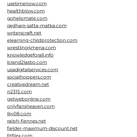
usetimenow.com
healthblow.com
gohelpmate.com
rajdhani-satta-matka.com
writerscraft.net
elearning-childprotection.com
wrestling4mena.com
knowledgeforall.info
brand2lastio.com
usadigitalservices.com
socialhoppers.com
creativedream.net
n2315.com
getwebonline.com
onlyfansheaven.com
lky08.com
ralph-fiennes.net
fielder-maximum-discount.net
fitfllex.com