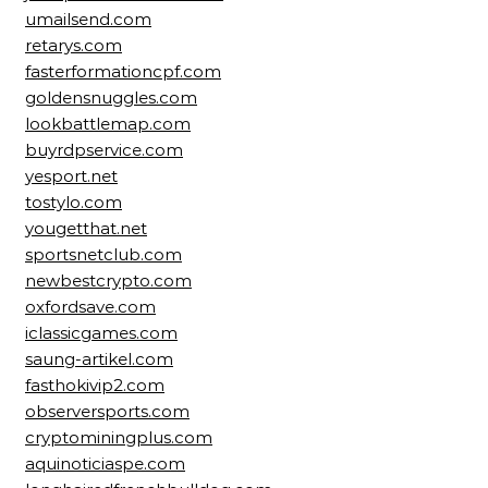
umailsend.com
retarys.com
fasterformationcpf.com
goldensnuggles.com
lookbattlemap.com
buyrdpservice.com
yesport.net
tostylo.com
yougetthat.net
sportsnetclub.com
newbestcrypto.com
oxfordsave.com
iclassicgames.com
saung-artikel.com
fasthokivip2.com
observersports.com
cryptominingplus.com
aquinoticiaspe.com