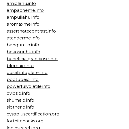
amiolahu.info
ampacheme.info
ampullahu.info
aromaxme.info
asserthatecontrast.info
atenderme.info
bangumiio.info
bekosunhu.info
beneficialgrandiose.info
blomaio.info
dosellinfoplete.info
podtubeio.info
powerfulvolatile.info
qvidsio.info
shumaio.info
slotherio.info
cysapluscertification.org
fortnitehacks.org
loginsearch.org