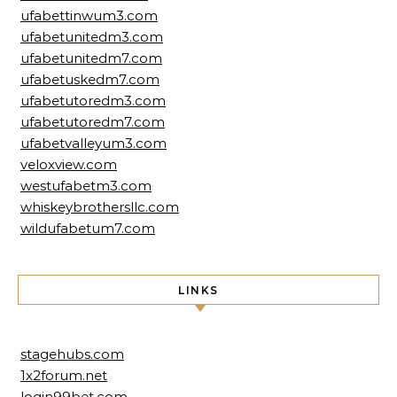
ufabettinwum3.com
ufabetunitedm3.com
ufabetunitedm7.com
ufabetuskedm7.com
ufabetutoredm3.com
ufabetutoredm7.com
ufabetvalleyum3.com
veloxview.com
westufabetm3.com
whiskeybrothersllc.com
wildufabetum7.com
LINKS
stagehubs.com
1x2forum.net
login99bet.com