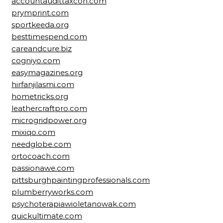
accountaudittaxcon.com
prymprint.com
sportkeeda.org
besttimespend.com
careandcure.biz
cogniyo.com
easymagazines.org
hirfanjilasmi.com
hometricks.org
leathercraftpro.com
microgridpower.org
mixiqo.com
needglobe.com
ortocoach.com
passionawe.com
pittsburghpaintingprofessionals.com
plumberryworks.com
psychoterapiawioletanowak.com
quickultimate.com