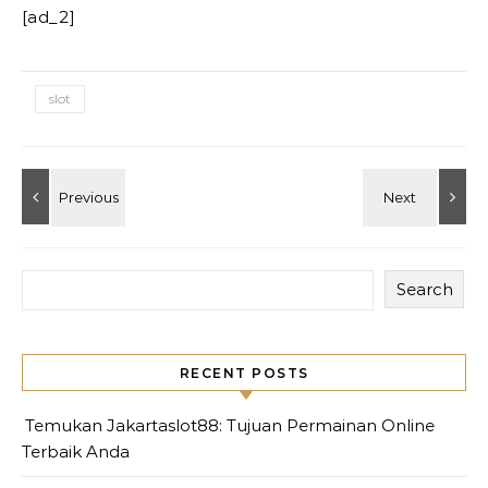
[ad_2]
slot
Search
RECENT POSTS
Temukan Jakartaslot88: Tujuan Permainan Online
Terbaik Anda