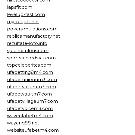
lapsfit.com
levelup-fast.com
mytreepla.net
pokersimulations.com
replicamanufactory.net
rezultate-loto.info
splendifulous.com
sportsrecords4u.com
topceleberites.com
ufabetting8m4.com
ufabetunionum3.com
ufabetvalueum3.com
ufabetvaultm7.com
ufabetvillageum7.com
ufabetvoicem3.com
waveufabetm4.com
wayang88.net
websiteufabetm4.com