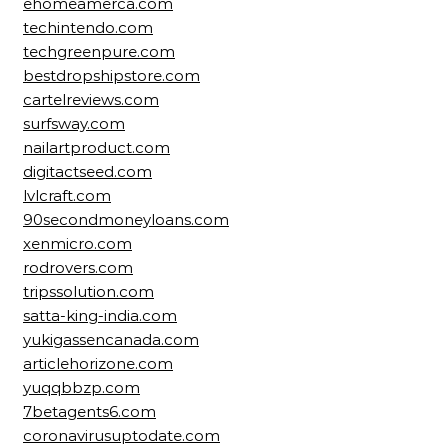
ehomeamerca.com
techintendo.com
techgreenpure.com
bestdropshipstore.com
cartelreviews.com
surfsway.com
nailartproduct.com
digitactseed.com
lvlcraft.com
90secondmoneyloans.com
xenmicro.com
rodrovers.com
tripssolution.com
satta-king-india.com
yukigassencanada.com
articlehorizone.com
yuqqbbzp.com
7betagents6.com
coronavirusuptodate.com