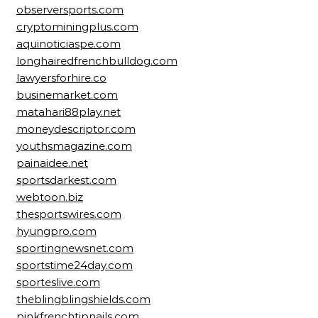
observersports.com
cryptominingplus.com
aquinoticiaspe.com
longhairedfrenchbulldog.com
lawyersforhire.co
businemarket.com
matahari88play.net
moneydescriptor.com
youthsmagazine.com
painaidee.net
sportsdarkest.com
webtoon.biz
thesportswires.com
hyungpro.com
sportingnewsnet.com
sportstime24day.com
sporteslive.com
theblingblingshields.com
pinkfrenchtipnails.com