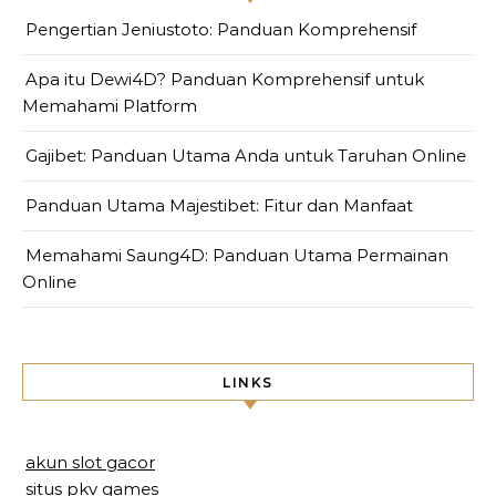
Pengertian Jeniustoto: Panduan Komprehensif
Apa itu Dewi4D? Panduan Komprehensif untuk
Memahami Platform
Gajibet: Panduan Utama Anda untuk Taruhan Online
Panduan Utama Majestibet: Fitur dan Manfaat
Memahami Saung4D: Panduan Utama Permainan
Online
LINKS
akun slot gacor
situs pkv games