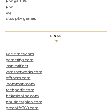
pkv games
pkv
qq
situs pkv games
LINKS
uae-times.com
gamerifys.com
inspiratif.net
vsmsnetworks.com
offthem.com
ibommatv.com
techporfit.com
bekasionline.com
nbusinessplan.com
greenlife360.com