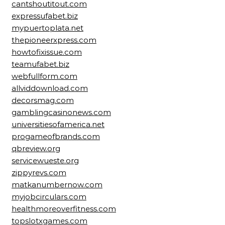
cantshoutitout.com
expressufabet.biz
mypuertoplata.net
thepioneerxpress.com
howtofixissue.com
teamufabet.biz
webfullform.com
allviddownload.com
decorsmag.com
gamblingcasinonews.com
universitiesofamerica.net
progameofbrands.com
qbreview.org
servicewueste.org
zippyrevs.com
matkanumbernow.com
myjobcirculars.com
healthmoreoverfitness.com
topslotxgames.com