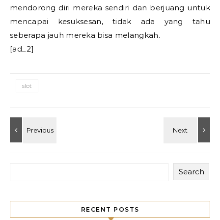
mendorong diri mereka sendiri dan berjuang untuk
mencapai kesuksesan, tidak ada yang tahu
seberapa jauh mereka bisa melangkah.
[ad_2]
slot
Search
RECENT POSTS