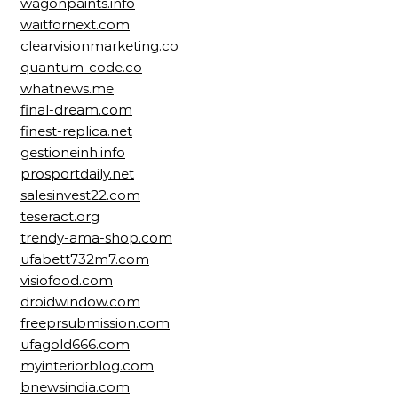
wagonpaints.info
waitfornext.com
clearvisionmarketing.co
quantum-code.co
whatnews.me
final-dream.com
finest-replica.net
gestioneinh.info
prosportdaily.net
salesinvest22.com
teseract.org
trendy-ama-shop.com
ufabett732m7.com
visiofood.com
droidwindow.com
freeprsubmission.com
ufagold666.com
myinteriorblog.com
bnewsindia.com