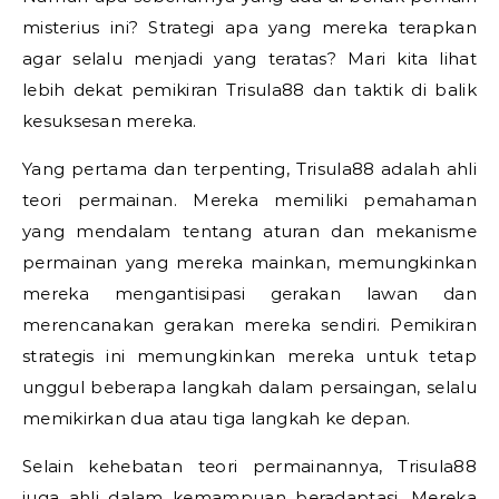
misterius ini? Strategi apa yang mereka terapkan
agar selalu menjadi yang teratas? Mari kita lihat
lebih dekat pemikiran Trisula88 dan taktik di balik
kesuksesan mereka.
Yang pertama dan terpenting, Trisula88 adalah ahli
teori permainan. Mereka memiliki pemahaman
yang mendalam tentang aturan dan mekanisme
permainan yang mereka mainkan, memungkinkan
mereka mengantisipasi gerakan lawan dan
merencanakan gerakan mereka sendiri. Pemikiran
strategis ini memungkinkan mereka untuk tetap
unggul beberapa langkah dalam persaingan, selalu
memikirkan dua atau tiga langkah ke depan.
Selain kehebatan teori permainannya, Trisula88
juga ahli dalam kemampuan beradaptasi. Mereka