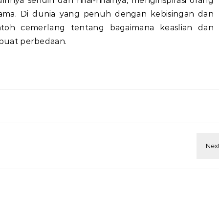
inya sendiri dan nilai-nilainya, menginspirasi orang
ama. Di dunia yang penuh dengan kebisingan dan
toh cemerlang tentang bagaimana keaslian dan
buat perbedaan.