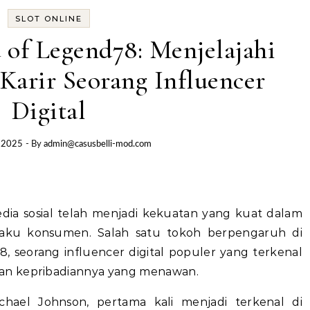
SLOT ONLINE
 of Legend78: Menjelajahi
Karir Seorang Influencer
Digital
 2025
- By
admin@casusbelli-mod.com
 media sosial telah menjadi kekuatan yang kuat dalam
laku konsumen. Salah satu tokoh berpengaruh di
8, seorang influencer digital populer yang terkenal
an kepribadiannya yang menawan.
hael Johnson, pertama kali menjadi terkenal di