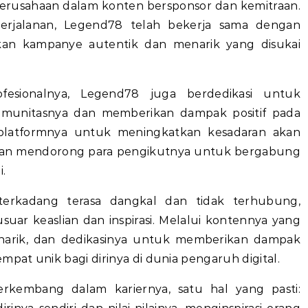
erusahaan dalam konten bersponsor dan kemitraan.
perjalanan, Legend78 telah bekerja sama dengan
an kampanye autentik dan menarik yang disukai
esionalnya, Legend78 juga berdedikasi untuk
omunitasnya dan memberikan dampak positif pada
platformnya untuk meningkatkan kesadaran akan
 dan mendorong para pengikutnya untuk bergabung
.
terkadang terasa dangkal dan tidak terhubung,
ar keaslian dan inspirasi. Melalui kontennya yang
narik, dan dedikasinya untuk memberikan dampak
mpat unik bagi dirinya di dunia pengaruh digital.
rkembang dalam kariernya, satu hal yang pasti: