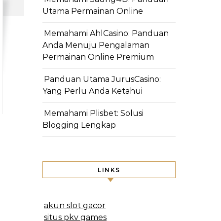
Utama Permainan Online
Memahami AhlCasino: Panduan
Anda Menuju Pengalaman
Permainan Online Premium
Panduan Utama JurusCasino:
Yang Perlu Anda Ketahui
Memahami Plisbet: Solusi
Blogging Lengkap
LINKS
akun slot gacor
situs pkv games