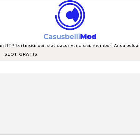
an RTP tertinggi dan slot gacor yang siap memberi Anda pelu
SLOT GRATIS