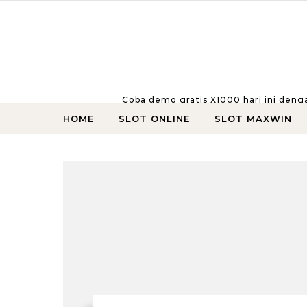
Skip to content
Coba demo gratis X1000 hari ini deng
HOME
SLOT ONLINE
SLOT MAXWIN