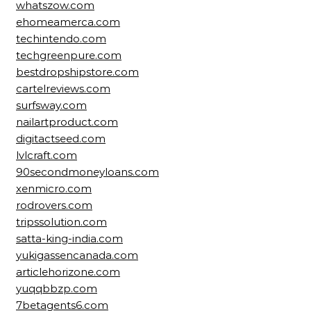
whatszow.com
ehomeamerca.com
techintendo.com
techgreenpure.com
bestdropshipstore.com
cartelreviews.com
surfsway.com
nailartproduct.com
digitactseed.com
lvlcraft.com
90secondmoneyloans.com
xenmicro.com
rodrovers.com
tripssolution.com
satta-king-india.com
yukigassencanada.com
articlehorizone.com
yuqqbbzp.com
7betagents6.com