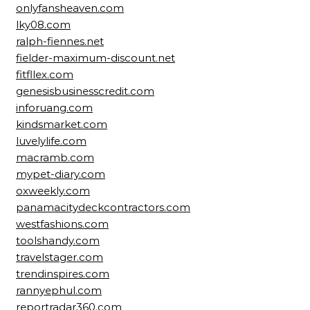
onlyfansheaven.com
lky08.com
ralph-fiennes.net
fielder-maximum-discount.net
fitfllex.com
genesisbusinesscredit.com
inforuang.com
kindsmarket.com
luvelylife.com
macramb.com
mypet-diary.com
oxweekly.com
panamacitydeckcontractors.com
westfashions.com
toolshandy.com
travelstager.com
trendinspires.com
rannyephul.com
reportradar360.com