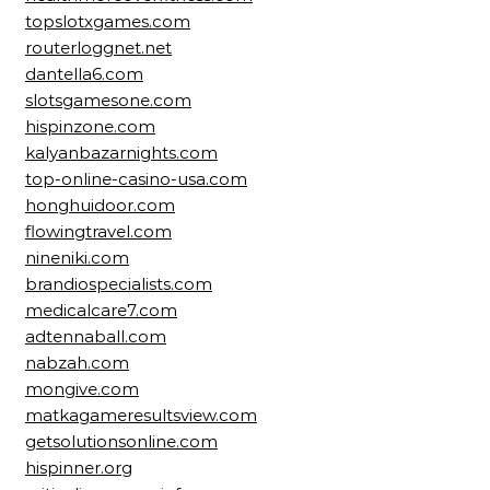
topslotxgames.com
routerloggnet.net
dantella6.com
slotsgamesone.com
hispinzone.com
kalyanbazarnights.com
top-online-casino-usa.com
honghuidoor.com
flowingtravel.com
nineniki.com
brandiospecialists.com
medicalcare7.com
adtennaball.com
nabzah.com
mongive.com
matkagameresultsview.com
getsolutionsonline.com
hispinner.org