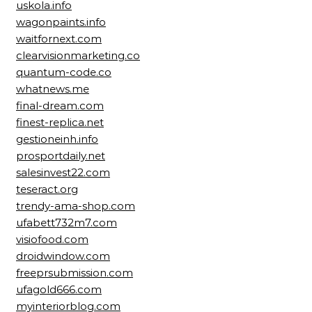
uskola.info
wagonpaints.info
waitfornext.com
clearvisionmarketing.co
quantum-code.co
whatnews.me
final-dream.com
finest-replica.net
gestioneinh.info
prosportdaily.net
salesinvest22.com
teseract.org
trendy-ama-shop.com
ufabett732m7.com
visiofood.com
droidwindow.com
freeprsubmission.com
ufagold666.com
myinteriorblog.com