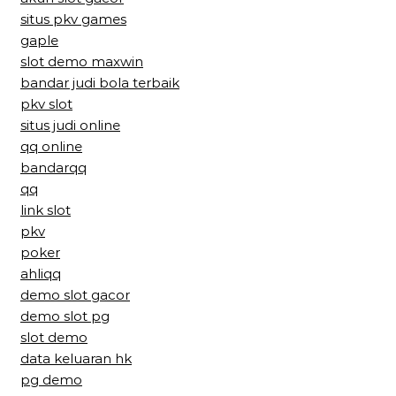
situs pkv games
gaple
slot demo maxwin
bandar judi bola terbaik
pkv slot
situs judi online
qq online
bandarqq
qq
link slot
pkv
poker
ahliqq
demo slot gacor
demo slot pg
slot demo
data keluaran hk
pg demo