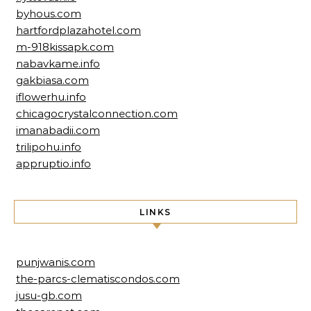
byhous.com
hartfordplazahotel.com
m-918kissapk.com
nabavkame.info
gakbiasa.com
iflowerhu.info
chicagocrystalconnection.com
imanabadii.com
trilipohu.info
appruptio.info
LINKS
punjwanis.com
the-parcs-clematiscondos.com
jusu-gb.com