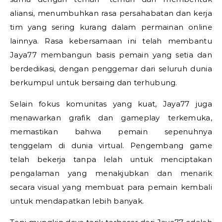
aliansi, menumbuhkan rasa persahabatan dan kerja
tim yang sering kurang dalam permainan online
lainnya. Rasa kebersamaan ini telah membantu
Jaya77 membangun basis pemain yang setia dan
berdedikasi, dengan penggemar dari seluruh dunia
berkumpul untuk bersaing dan terhubung.
Selain fokus komunitas yang kuat, Jaya77 juga
menawarkan grafik dan gameplay terkemuka,
memastikan bahwa pemain sepenuhnya
tenggelam di dunia virtual. Pengembang game
telah bekerja tanpa lelah untuk menciptakan
pengalaman yang menakjubkan dan menarik
secara visual yang membuat para pemain kembali
untuk mendapatkan lebih banyak.