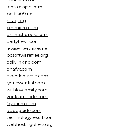
lensajelajah.com
betflik09.net
ncaq.org
xenmicro.com
onlineshopera.com
dartyfresh.com
lewisenterprises.net
pcsoftwarefree.org
dailylinking.com
dnafyx.com
giocolenuvole.com
iyouessential.com
withloveamity.com
youlearncode.com
fxyatirim.com
abbuguide.com
technologyresult.com
webhostingoffers.org