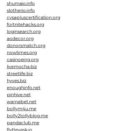
shumaio.info
slotherio.info
cysapluscertification.org
fortnitehacks.org
loginsearch.org
aodecor.org
donorsmatch.org
nowtimes.org
casinoeing.org
livemocha.biz
streetlife.biz
hyves.biz
enoughinfo.net
pinhive.net
warnabet.net
bollym4u.me
bolly2tollyblog.me
pandaclub.me
flyttevask.io