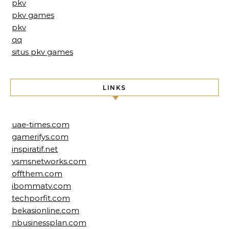
pkv
pkv games
pkv
qq
situs pkv games
LINKS
uae-times.com
gamerifys.com
inspiratif.net
vsmsnetworks.com
offthem.com
ibommatv.com
techporfit.com
bekasionline.com
nbusinessplan.com