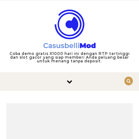
Skip to content
Coba demo gratis X1000 hari ini dengan RTP tertinggi
dan slot gacor yang siap memberi Anda peluang besar
untuk menang tanpa deposit.