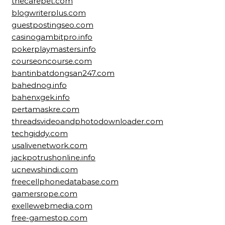
thecarepet.com
blogwriterplus.com
guestpostingseo.com
casinogambitpro.info
pokerplaymasters.info
courseoncourse.com
bantinbatdongsan247.com
bahednog.info
bahenxgek.info
pertamaskre.com
threadsvideoandphotodownloader.com
techgiddy.com
usalivenetwork.com
jackpotrushonline.info
ucnewshindi.com
freecellphonedatabase.com
gamersrope.com
exellewebmedia.com
free-gamestop.com