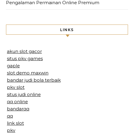
Pengalaman Permainan Online Premium
LINKS
akun slot gacor
situs pkv games
gaple
slot demo maxwin
bandar judi bola terbaik
pkv slot
situs judi online
qq online
bandarqq
qq
link slot
pkv