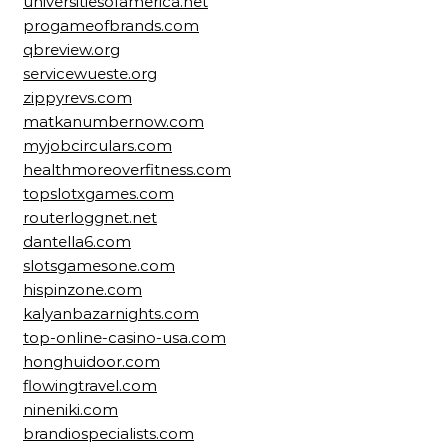
universitiesofamerica.net
progameofbrands.com
qbreview.org
servicewueste.org
zippyrevs.com
matkanumbernow.com
myjobcirculars.com
healthmoreoverfitness.com
topslotxgames.com
routerloggnet.net
dantella6.com
slotsgamesone.com
hispinzone.com
kalyanbazarnights.com
top-online-casino-usa.com
honghuidoor.com
flowingtravel.com
nineniki.com
brandiospecialists.com