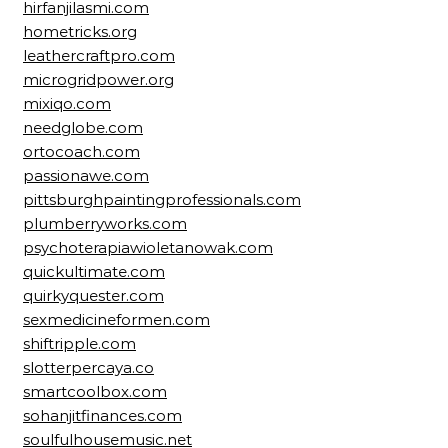
hirfanjilasmi.com
hometricks.org
leathercraftpro.com
microgridpower.org
mixiqo.com
needglobe.com
ortocoach.com
passionawe.com
pittsburghpaintingprofessionals.com
plumberryworks.com
psychoterapiawioletanowak.com
quickultimate.com
quirkyquester.com
sexmedicineformen.com
shiftripple.com
slotterpercaya.co
smartcoolbox.com
sohanjitfinances.com
soulfulhousemusic.net