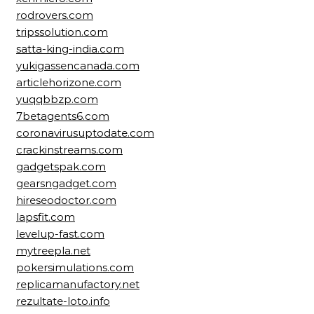
rodrovers.com
tripssolution.com
satta-king-india.com
yukigassencanada.com
articlehorizone.com
yuqqbbzp.com
7betagents6.com
coronavirusuptodate.com
crackinstreams.com
gadgetspak.com
gearsngadget.com
hireseodoctor.com
lapsfit.com
levelup-fast.com
mytreepla.net
pokersimulations.com
replicamanufactory.net
rezultate-loto.info