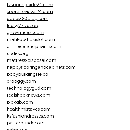
tvsportsguide24.com
sportsreviews24.com
dubai360blog.com
lucky77slot.org
growmefast.com
mahkotahokislot.com
onlinecancerpharm.com
ufalek.org
mattress-disposal.com
happyflooringandcabinets.com
bodybuildinglife.co
qrdoggy.com
technologygud.com
realshocknews.com
pickgb.com
healthmistakes.com
ksfashiondresses.com
patterntrader.org
cnhpa.net