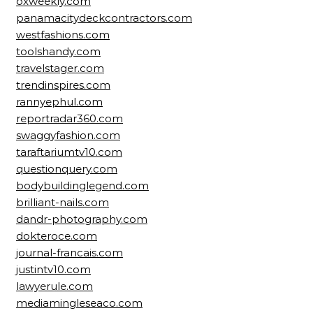
oxweekly.com
panamacitydeckcontractors.com
westfashions.com
toolshandy.com
travelstager.com
trendinspires.com
rannyephul.com
reportradar360.com
swaggyfashion.com
taraftariumtv10.com
questionquery.com
bodybuildinglegend.com
brilliant-nails.com
dandr-photography.com
dokteroce.com
journal-francais.com
justintv10.com
lawyerule.com
mediamingleseaco.com