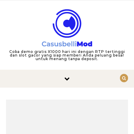
Skip to content
Coba demo gratis X1000 hari ini dengan RTP tertinggi
dan slot gacor yang siap memberi Anda peluang besar
untuk menang tanpa deposit.