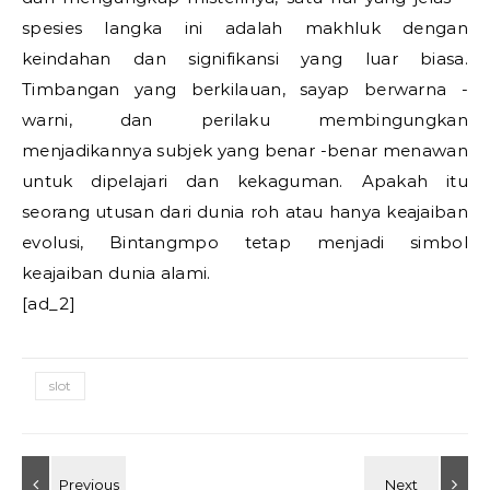
spesies langka ini adalah makhluk dengan
keindahan dan signifikansi yang luar biasa.
Timbangan yang berkilauan, sayap berwarna -
warni, dan perilaku membingungkan
menjadikannya subjek yang benar -benar menawan
untuk dipelajari dan kekaguman. Apakah itu
seorang utusan dari dunia roh atau hanya keajaiban
evolusi, Bintangmpo tetap menjadi simbol
keajaiban dunia alami.
[ad_2]
slot