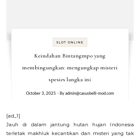
SLOT ONLINE
Keindahan Bintangmpo yang
membingungkan: mengungkap misteri
spesies langka ini
October 3, 2025
- By
admin@casusbelli-mod.com
[ad_1]
Jauh di dalam jantung hutan hujan Indonesia
terletak makhluk kecantikan dan misteri yang tak