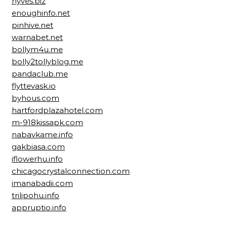
hyves.biz
enoughinfo.net
pinhive.net
warnabet.net
bollym4u.me
bolly2tollyblog.me
pandaclub.me
flyttevask.io
byhous.com
hartfordplazahotel.com
m-918kissapk.com
nabavkame.info
gakbiasa.com
iflowerhu.info
chicagocrystalconnection.com
imanabadii.com
trilipohu.info
appruptio.info