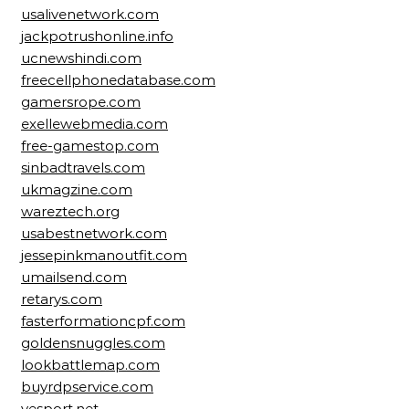
usalivenetwork.com
jackpotrushonline.info
ucnewshindi.com
freecellphonedatabase.com
gamersrope.com
exellewebmedia.com
free-gamestop.com
sinbadtravels.com
ukmagzine.com
wareztech.org
usabestnetwork.com
jessepinkmanoutfit.com
umailsend.com
retarys.com
fasterformationcpf.com
goldensnuggles.com
lookbattlemap.com
buyrdpservice.com
yesport.net