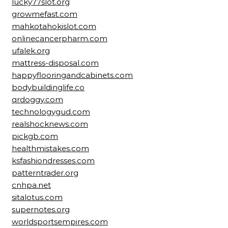
lucky77slot.org
growmefast.com
mahkotahokislot.com
onlinecancerpharm.com
ufalek.org
mattress-disposal.com
happyflooringandcabinets.com
bodybuildinglife.co
qrdoggy.com
technologygud.com
realshocknews.com
pickgb.com
healthmistakes.com
ksfashiondresses.com
patterntrader.org
cnhpa.net
sitalotus.com
supernotes.org
worldsportsempires.com