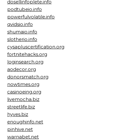
dosellinfoplete.info
podtubeio.info
powerfulvolatile.info
qvidsio.info
shumaio.info
slotherio.info
cysapluscertification.org
fortnitehacks.org
loginsearch.org
aodecor.org
donorsmatch.org
nowtimes.org
casinoeing.org
livemocha.biz
streetlife.biz
hyves.biz
enoughinfo.net
pinhive.net
warnabet.net