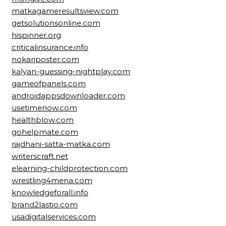
matkagameresultsview.com
getsolutionsonline.com
hispinner.org
criticalinsurance.info
nokariposter.com
kalyan-guessing-nightplay.com
gameofpanels.com
androidappsdownloader.com
usetimenow.com
healthblow.com
gohelpmate.com
rajdhani-satta-matka.com
writerscraft.net
elearning-childprotection.com
wrestling4mena.com
knowledgeforall.info
brand2lastio.com
usadigitalservices.com