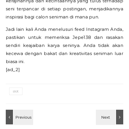
kerajinannya dan kecintaannya yang tulus terhadap
seni terpancar di setiap postingan, menjadikannya
inspirasi bagi calon seniman di mana pun.
Jadi lain kali Anda menelusuri feed Instagram Anda,
pastikan untuk memeriksa Jepe138 dan rasakan
sendiri keajaiban karya seninya. Anda tidak akan
kecewa dengan bakat dan kreativitas seniman luar
biasa ini.
[ad_2]
slot