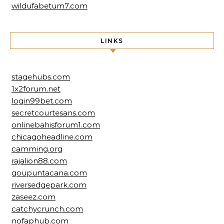
wildufabetum7.com
LINKS
stagehubs.com
1x2forum.net
login99bet.com
secretcourtesans.com
onlinebahisforum1.com
chicagoheadline.com
camming.org
rajalion88.com
goupuntacana.com
riversedgepark.com
zaseez.com
catchycrunch.com
nofaphub.com