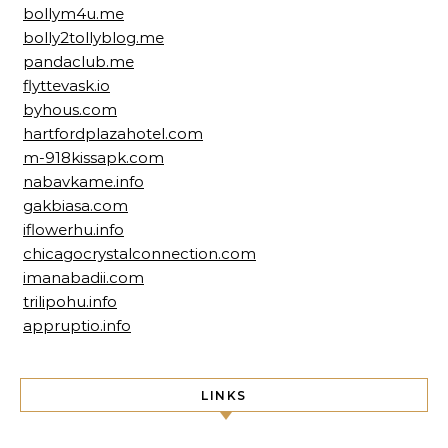
bollym4u.me
bolly2tollyblog.me
pandaclub.me
flyttevask.io
byhous.com
hartfordplazahotel.com
m-918kissapk.com
nabavkame.info
gakbiasa.com
iflowerhu.info
chicagocrystalconnection.com
imanabadii.com
trilipohu.info
appruptio.info
LINKS