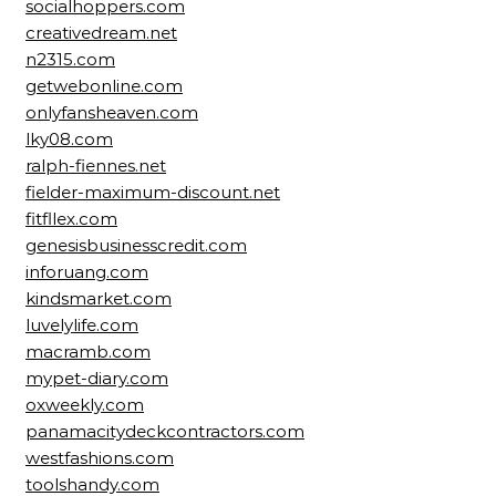
socialhoppers.com
creativedream.net
n2315.com
getwebonline.com
onlyfansheaven.com
lky08.com
ralph-fiennes.net
fielder-maximum-discount.net
fitfllex.com
genesisbusinesscredit.com
inforuang.com
kindsmarket.com
luvelylife.com
macramb.com
mypet-diary.com
oxweekly.com
panamacitydeckcontractors.com
westfashions.com
toolshandy.com