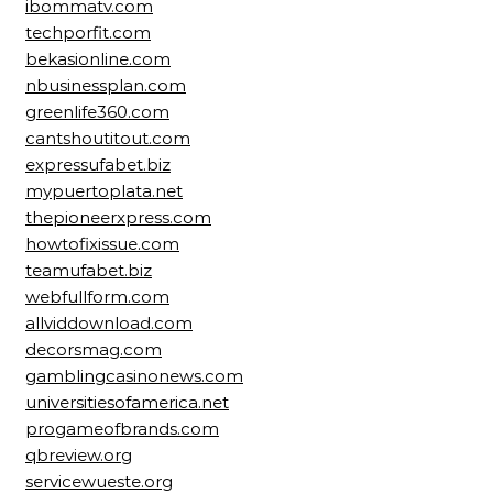
ibommatv.com
techporfit.com
bekasionline.com
nbusinessplan.com
greenlife360.com
cantshoutitout.com
expressufabet.biz
mypuertoplata.net
thepioneerxpress.com
howtofixissue.com
teamufabet.biz
webfullform.com
allviddownload.com
decorsmag.com
gamblingcasinonews.com
universitiesofamerica.net
progameofbrands.com
qbreview.org
servicewueste.org