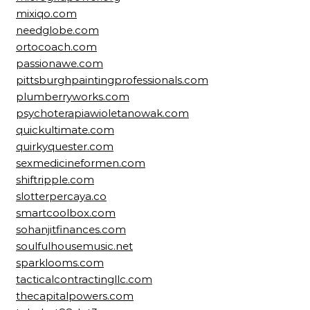
mixiqo.com
needglobe.com
ortocoach.com
passionawe.com
pittsburghpaintingprofessionals.com
plumberryworks.com
psychoterapiawioletanowak.com
quickultimate.com
quirkyquester.com
sexmedicineformen.com
shiftripple.com
slotterpercaya.co
smartcoolbox.com
sohanjitfinances.com
soulfulhousemusic.net
sparklooms.com
tacticalcontractingllc.com
thecapitalpowers.com