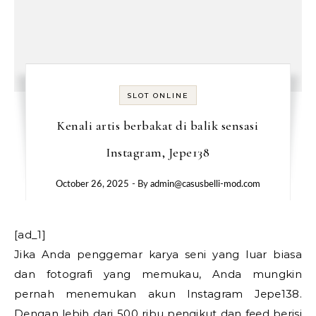
SLOT ONLINE
Kenali artis berbakat di balik sensasi
Instagram, Jepe138
October 26, 2025
- By
admin@casusbelli-mod.com
[ad_1]
Jika Anda penggemar karya seni yang luar biasa
dan fotografi yang memukau, Anda mungkin
pernah menemukan akun Instagram Jepe138.
Dengan lebih dari 500 ribu pengikut dan feed berisi