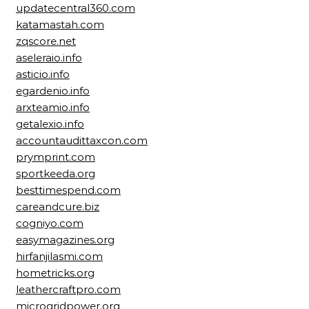
updatecentral360.com
katamastah.com
zqscore.net
aseleraio.info
asticio.info
egardenio.info
arxteamio.info
getalexio.info
accountaudittaxcon.com
prymprint.com
sportkeeda.org
besttimespend.com
careandcure.biz
cogniyo.com
easymagazines.org
hirfanjilasmi.com
hometricks.org
leathercraftpro.com
microgridpower.org