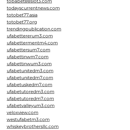
tobabet88slot3.com
todayscurrentnews.com
totobet77.asia
totobet77.org
trendingpublication.com
ufabettererum3.com
ufabettermentm4.com
ufabettersum7.com
ufabettinwm7.com
ufabettinwum3.com
ufabetunitedm3.com
ufabetunitedm7.com
ufabetuskedm7.com
ufabetutoredm3.com
ufabetutoredm7.com
ufabetvalleyum3.com
veloxview.com
westufabetm3.com
whiskeybrothersllc.com