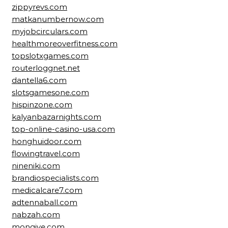
zippyrevs.com
matkanumbernow.com
myjobcirculars.com
healthmoreoverfitness.com
topslotxgames.com
routerloggnet.net
dantella6.com
slotsgamesone.com
hispinzone.com
kalyanbazarnights.com
top-online-casino-usa.com
honghuidoor.com
flowingtravel.com
nineniki.com
brandiospecialists.com
medicalcare7.com
adtennaball.com
nabzah.com
mongive.com