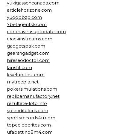
yukigassencanada.com
articlehorizone.com
yuqqbbzp.com
7betagents6.com
coronavirusuptodate.com
crackinstreams.com
gadgetspak.com
gearsngadget.com
hireseodoctor.com
lapsfit.com
levelup-fast.com
mytreepla.net
pokersimulations.com
replicamanufactory.net
rezultate-loto.info
splendifulous.com
sportsrecords4u.com
topceleberites.com
ufabetting8m4.com