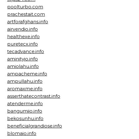
poolturbo.com
prachestait.com
artforafghans.info
airvendio.info
healthexe.info
puretecx.info
tecadvance.info
aminityio.info
amiolahu.info
ampacheme.info
ampullahu.info
aromaxme.info
asserthatecontrast.info
atenderme.info
bangumiio.info
bekosunhu.info
beneficialgrandiose.info
blomaio.info