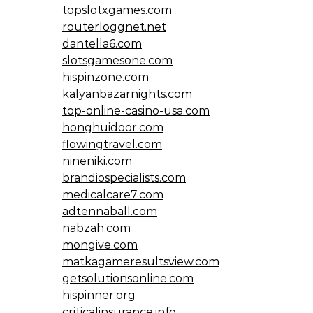
topslotxgames.com
routerloggnet.net
dantella6.com
slotsgamesone.com
hispinzone.com
kalyanbazarnights.com
top-online-casino-usa.com
honghuidoor.com
flowingtravel.com
nineniki.com
brandiospecialists.com
medicalcare7.com
adtennaball.com
nabzah.com
mongive.com
matkagameresultsview.com
getsolutionsonline.com
hispinner.org
criticalinsurance.info