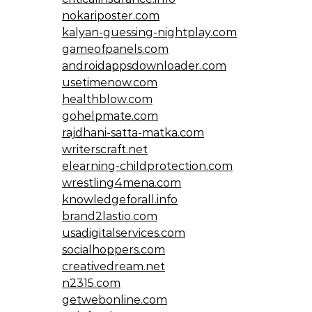
nokariposter.com
kalyan-guessing-nightplay.com
gameofpanels.com
androidappsdownloader.com
usetimenow.com
healthblow.com
gohelpmate.com
rajdhani-satta-matka.com
writerscraft.net
elearning-childprotection.com
wrestling4mena.com
knowledgeforall.info
brand2lastio.com
usadigitalservices.com
socialhoppers.com
creativedream.net
n2315.com
getwebonline.com