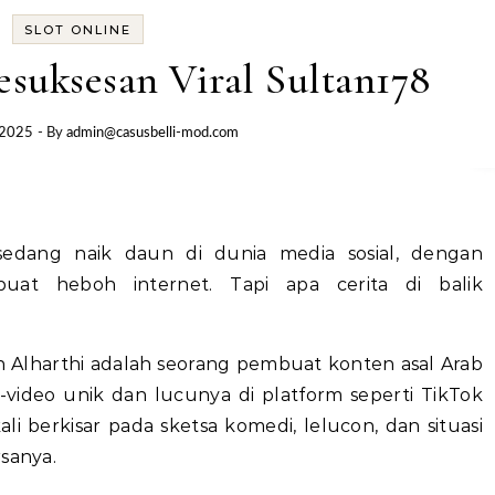
SLOT ONLINE
esuksesan Viral Sultan178
 2025
- By
admin@casusbelli-mod.com
sedang naik daun di dunia media sosial, dengan
uat heboh internet. Tapi apa cerita di balik
n Alharthi adalah seorang pembuat konten asal Arab
video unik dan lucunya di platform seperti TikTok
li berkisar pada sketsa komedi, lelucon, dan situasi
rsanya.