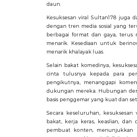
daun.
Kesuksesan viral Sultan178 juga
dengan tren media sosial yang te
berbagai format dan gaya, teru
menarik. Kesediaan untuk berino
menarik khalayak luas.
Selain bakat komedinya, kesuksesa
cinta tulusnya kepada para pen
pengikutnya, menanggapi koment
dukungan mereka. Hubungan de
basis penggemar yang kuat dan se
Secara keseluruhan, kesuksesan 
bakat, kerja keras, keaslian, dan 
pembuat konten, menunjukkan 