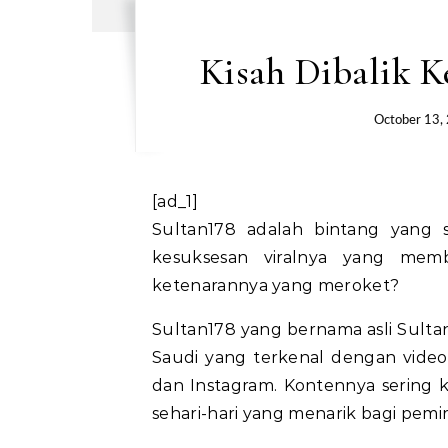
Kisah Dibalik K
October 13,
[ad_1]
Sultan178 adalah bintang yang 
kesuksesan viralnya yang memb
ketenarannya yang meroket?
Sultan178 yang bernama asli Sulta
Saudi yang terkenal dengan video-
dan Instagram. Kontennya sering ka
sehari-hari yang menarik bagi pemi