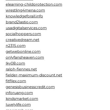
elearning-childprotection.com
wrestling4mena.com
knowledgeforall.info
brand2lastio.com
usadigitalservices.com
socialhoppers.com
creativedream.net
n2315.com
getwebonline.com
onlyfansheaven.com
lky08.com
ralph-fiennes.net
fielder-maximum-discount.net
fitfllex.com
genesisbusinesscredit.com
inforuang.com
kindsmarket.com
luvelylife.com