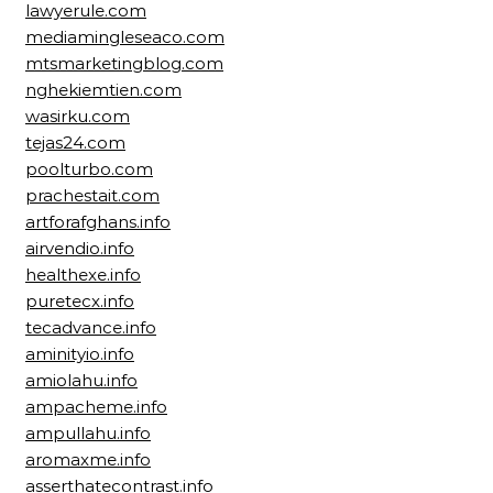
lawyerule.com
mediamingleseaco.com
mtsmarketingblog.com
nghekiemtien.com
wasirku.com
tejas24.com
poolturbo.com
prachestait.com
artforafghans.info
airvendio.info
healthexe.info
puretecx.info
tecadvance.info
aminityio.info
amiolahu.info
ampacheme.info
ampullahu.info
aromaxme.info
asserthatecontrast.info