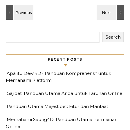
Search
RECENT POSTS
Apa itu Dewi4D? Panduan Komprehensif untuk
Memahami Platform
Gajibet: Panduan Utama Anda untuk Taruhan Online
Panduan Utama Majestibet: Fitur dan Manfaat
Memahami Saung4D: Panduan Utama Permainan
Online