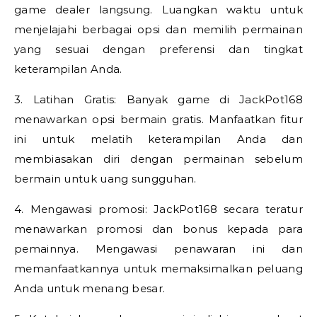
game dealer langsung. Luangkan waktu untuk
menjelajahi berbagai opsi dan memilih permainan
yang sesuai dengan preferensi dan tingkat
keterampilan Anda.
3. Latihan Gratis: Banyak game di JackPot168
menawarkan opsi bermain gratis. Manfaatkan fitur
ini untuk melatih keterampilan Anda dan
membiasakan diri dengan permainan sebelum
bermain untuk uang sungguhan.
4. Mengawasi promosi: JackPot168 secara teratur
menawarkan promosi dan bonus kepada para
pemainnya. Mengawasi penawaran ini dan
memanfaatkannya untuk memaksimalkan peluang
Anda untuk menang besar.