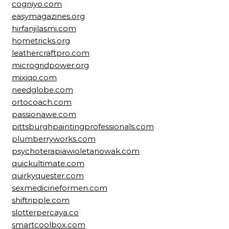
cogniyo.com
easymagazines.org
hirfanjilasmi.com
hometricks.org
leathercraftpro.com
microgridpower.org
mixiqo.com
needglobe.com
ortocoach.com
passionawe.com
pittsburghpaintingprofessionals.com
plumberryworks.com
psychoterapiawioletanowak.com
quickultimate.com
quirkyquester.com
sexmedicineformen.com
shiftripple.com
slotterpercaya.co
smartcoolbox.com