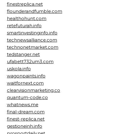
finestreplica.net
flounderandfumble.com
healthohunt.com
retefuturah.info
smartinvestinginfo.info
technewsalliance.com
technonetmarket.com
tedstanger.net
ufabett732um3.com
uskola.info
wagonpaints.info
waitfornext.com
clearvisionmarketing.co
quantum-code.co
whatnews.me
final-dream.com
finest-replica.net
gestioneinh.info
prosportdaily.net