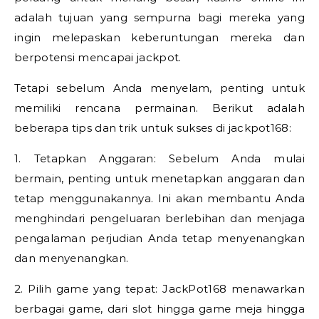
adalah tujuan yang sempurna bagi mereka yang
ingin melepaskan keberuntungan mereka dan
berpotensi mencapai jackpot.
Tetapi sebelum Anda menyelam, penting untuk
memiliki rencana permainan. Berikut adalah
beberapa tips dan trik untuk sukses di jackpot168:
1. Tetapkan Anggaran: Sebelum Anda mulai
bermain, penting untuk menetapkan anggaran dan
tetap menggunakannya. Ini akan membantu Anda
menghindari pengeluaran berlebihan dan menjaga
pengalaman perjudian Anda tetap menyenangkan
dan menyenangkan.
2. Pilih game yang tepat: JackPot168 menawarkan
berbagai game, dari slot hingga game meja hingga