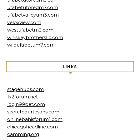
ufabetutoredm7.com
ufabetvalleyum3.com
veloxview.com
westufabetm3.com
whiskeybrothersllc.com
wildufabetum7.com
LINKS
stagehubs.com
1x2forum.net
login99bet.com
secretcourtesans.com
onlinebahisforum1.com
chicagoheadline.com
camming.org