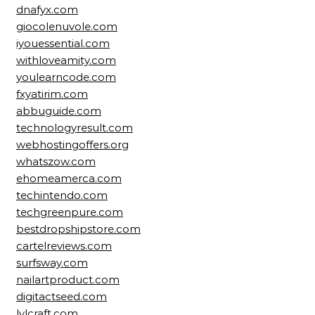
dnafyx.com
giocolenuvole.com
iyouessential.com
withloveamity.com
youlearncode.com
fxyatirim.com
abbuguide.com
technologyresult.com
webhostingoffers.org
whatszow.com
ehomeamerca.com
techintendo.com
techgreenpure.com
bestdropshipstore.com
cartelreviews.com
surfsway.com
nailartproduct.com
digitactseed.com
lvlcraft.com