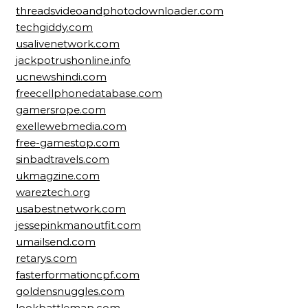
threadsvideoandphotodownloader.com
techgiddy.com
usalivenetwork.com
jackpotrushonline.info
ucnewshindi.com
freecellphonedatabase.com
gamersrope.com
exellewebmedia.com
free-gamestop.com
sinbadtravels.com
ukmagzine.com
wareztech.org
usabestnetwork.com
jessepinkmanoutfit.com
umailsend.com
retarys.com
fasterformationcpf.com
goldensnuggles.com
lookbattlemap.com