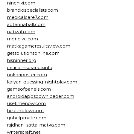
nineniki.com
brandiospecialists.com
medicalcare7.com
adtennaball.com
nabzah.com
mongive.com
matkagameresultsview.com
getsolutionsonline.com
hispinner.org
criticalinsurance.info
nokariposter.com
kalyan-guessing-nightplay.com
gameofpanels.com
androidappsdownloader.com
usetimenow.com
healthblow.com
gohelpmate.com
rajdhani-satta-matka.com
writerscraft.net