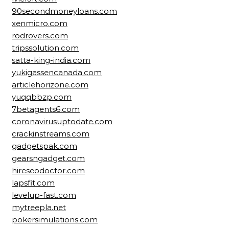
90secondmoneyloans.com
xenmicro.com
rodrovers.com
tripssolution.com
satta-king-india.com
yukigassencanada.com
articlehorizone.com
yuqqbbzp.com
7betagents6.com
coronavirusuptodate.com
crackinstreams.com
gadgetspak.com
gearsngadget.com
hireseodoctor.com
lapsfit.com
levelup-fast.com
mytreepla.net
pokersimulations.com