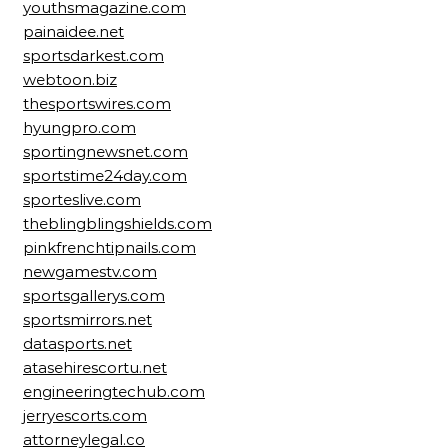
youthsmagazine.com
painaidee.net
sportsdarkest.com
webtoon.biz
thesportswires.com
hyungpro.com
sportingnewsnet.com
sportstime24day.com
sporteslive.com
theblingblingshields.com
pinkfrenchtipnails.com
newgamestv.com
sportsgallerys.com
sportsmirrors.net
datasports.net
atasehirescortu.net
engineeringtechub.com
jerryescorts.com
attorneylegal.co