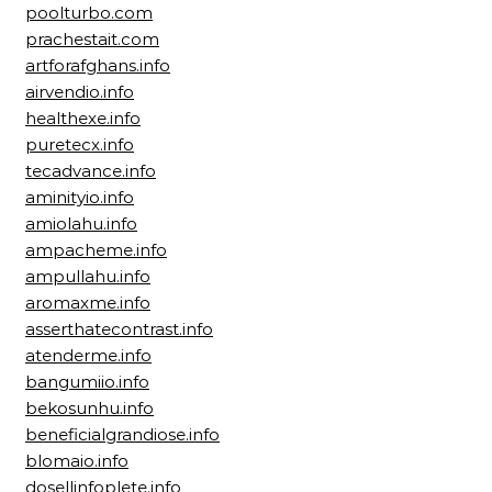
poolturbo.com
prachestait.com
artforafghans.info
airvendio.info
healthexe.info
puretecx.info
tecadvance.info
aminityio.info
amiolahu.info
ampacheme.info
ampullahu.info
aromaxme.info
asserthatecontrast.info
atenderme.info
bangumiio.info
bekosunhu.info
beneficialgrandiose.info
blomaio.info
dosellinfoplete.info