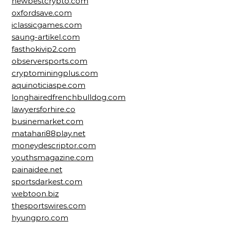
newbestcrypto.com
oxfordsave.com
iclassicgames.com
saung-artikel.com
fasthokivip2.com
observersports.com
cryptominingplus.com
aquinoticiaspe.com
longhairedfrenchbulldog.com
lawyersforhire.co
businemarket.com
matahari88play.net
moneydescriptor.com
youthsmagazine.com
painaidee.net
sportsdarkest.com
webtoon.biz
thesportswires.com
hyungpro.com