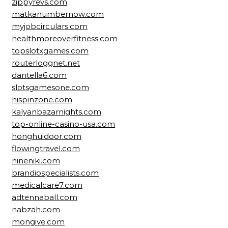
zippyrevs.com
matkanumbernow.com
myjobcirculars.com
healthmoreoverfitness.com
topslotxgames.com
routerloggnet.net
dantella6.com
slotsgamesone.com
hispinzone.com
kalyanbazarnights.com
top-online-casino-usa.com
honghuidoor.com
flowingtravel.com
nineniki.com
brandiospecialists.com
medicalcare7.com
adtennaball.com
nabzah.com
mongive.com