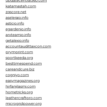
updatecentral360.com
katamastah.com
zqscore.net
aseleraio.info
asticio.info
egardenio.info
arxteamio.info
getalexio.info
accountaudittaxcon.com
prymprint.com
sportkeeda.org
besttimespend.com
careandcure.biz
cogniyo.com
easymagazines.org
hirfanjilasmi.com
hometricks.org
leathercraftpro.com
microgridpower.org