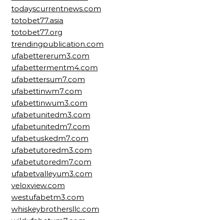
todayscurrentnews.com
totobet77.asia
totobet77.org
trendingpublication.com
ufabettererum3.com
ufabettermentm4.com
ufabettersum7.com
ufabettinwm7.com
ufabettinwum3.com
ufabetunitedm3.com
ufabetunitedm7.com
ufabetuskedm7.com
ufabetutoredm3.com
ufabetutoredm7.com
ufabetvalleyum3.com
veloxview.com
westufabetm3.com
whiskeybrothersllc.com