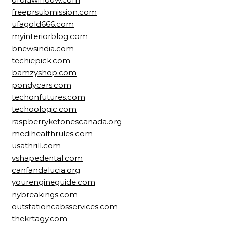
freeprsubmission.com
ufagold666.com
myinteriorblog.com
bnewsindia.com
techiepick.com
bamzyshop.com
pondycars.com
techonfutures.com
techoologic.com
raspberryketonescanada.org
medihealthrules.com
usathrill.com
vshapedental.com
canfandalucia.org
yourengineguide.com
nybreakings.com
outstationcabsservices.com
thekrtagy.com