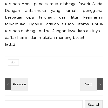
taruhan Anda pada semua olahraga favorit Anda.
Dengan antarmuka yang ramah pengguna,
berbagai opsi taruhan, dan fitur keamanan
terkemuka, Liga188 adalah tujuan utama untuk
taruhan olahraga online. Jangan lewatkan aksinya –
daftar hari ini dan mulailah menang besar!
[ad_2]
slot
Search