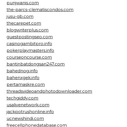
punjwanis.com
the-parcs-clematiscondos.com
jusu-gb.com
thecarepet.com
blogwriterplus.com
guestpostingseo.com
casinogambitpro.info
pokerplaymasters.info
courseoncourse.com
bantinbatdongsan247.com
bahednog.info
bahenxgek.info
pertamaskre.com
threadsvideoandphotodownloader.com
techgiddy.com
usalivenetwork.com
jackpotrushonline.info
ucnewshindi.com
freecellphonedatabase.com