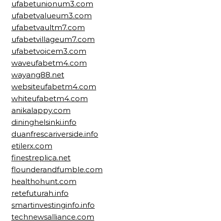
ufabetunionum3.com
ufabetvalueum3.com
ufabetvaultm7.com
ufabetvillageum7.com
ufabetvoicem3.com
waveufabetm4.com
wayang88.net
websiteufabetm4.com
whiteufabetm4.com
anikalappy.com
dininghelsinki.info
duanfrescariverside.info
etilerx.com
finestreplica.net
flounderandfumble.com
healthohunt.com
retefuturah.info
smartinvestinginfo.info
technewsalliance.com