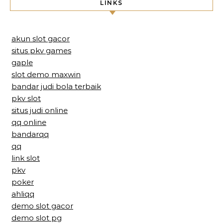
LINKS
akun slot gacor
situs pkv games
gaple
slot demo maxwin
bandar judi bola terbaik
pkv slot
situs judi online
qq online
bandarqq
qq
link slot
pkv
poker
ahliqq
demo slot gacor
demo slot pg