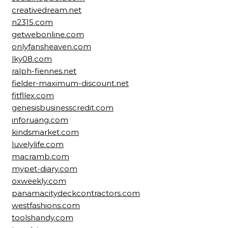
creativedream.net
n2315.com
getwebonline.com
onlyfansheaven.com
lky08.com
ralph-fiennes.net
fielder-maximum-discount.net
fitfllex.com
genesisbusinesscredit.com
inforuang.com
kindsmarket.com
luvelylife.com
macramb.com
mypet-diary.com
oxweekly.com
panamacitydeckcontractors.com
westfashions.com
toolshandy.com