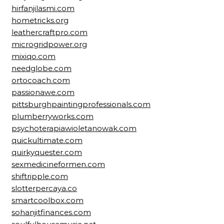
hirfanjilasmi.com
hometricks.org
leathercraftpro.com
microgridpower.org
mixiqo.com
needglobe.com
ortocoach.com
passionawe.com
pittsburghpaintingprofessionals.com
plumberryworks.com
psychoterapiawioletanowak.com
quickultimate.com
quirkyquester.com
sexmedicineformen.com
shiftripple.com
slotterpercaya.co
smartcoolbox.com
sohanjitfinances.com