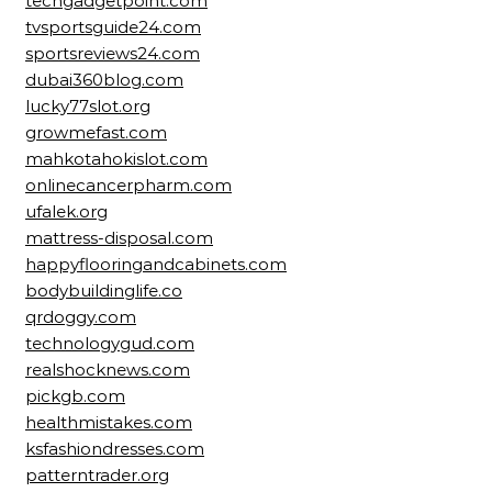
techgadgetpoint.com
tvsportsguide24.com
sportsreviews24.com
dubai360blog.com
lucky77slot.org
growmefast.com
mahkotahokislot.com
onlinecancerpharm.com
ufalek.org
mattress-disposal.com
happyflooringandcabinets.com
bodybuildinglife.co
qrdoggy.com
technologygud.com
realshocknews.com
pickgb.com
healthmistakes.com
ksfashiondresses.com
patterntrader.org