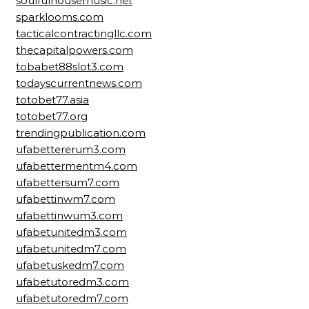
soulfulhousemusic.net
sparklooms.com
tacticalcontractingllc.com
thecapitalpowers.com
tobabet88slot3.com
todayscurrentnews.com
totobet77.asia
totobet77.org
trendingpublication.com
ufabettererum3.com
ufabettermentm4.com
ufabettersum7.com
ufabettinwm7.com
ufabettinwum3.com
ufabetunitedm3.com
ufabetunitedm7.com
ufabetuskedm7.com
ufabetutoredm3.com
ufabetutoredm7.com