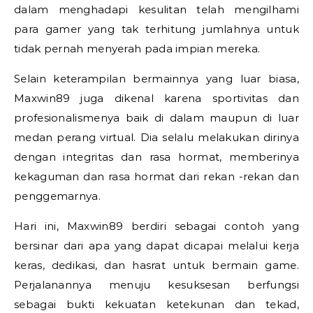
dalam menghadapi kesulitan telah mengilhami
para gamer yang tak terhitung jumlahnya untuk
tidak pernah menyerah pada impian mereka.
Selain keterampilan bermainnya yang luar biasa,
Maxwin89 juga dikenal karena sportivitas dan
profesionalismenya baik di dalam maupun di luar
medan perang virtual. Dia selalu melakukan dirinya
dengan integritas dan rasa hormat, memberinya
kekaguman dan rasa hormat dari rekan -rekan dan
penggemarnya.
Hari ini, Maxwin89 berdiri sebagai contoh yang
bersinar dari apa yang dapat dicapai melalui kerja
keras, dedikasi, dan hasrat untuk bermain game.
Perjalanannya menuju kesuksesan berfungsi
sebagai bukti kekuatan ketekunan dan tekad,