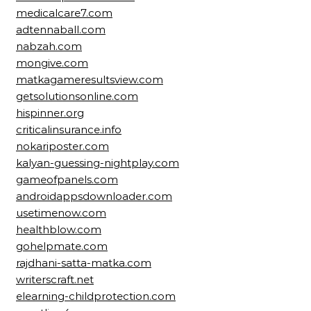
medicalcare7.com
adtennaball.com
nabzah.com
mongive.com
matkagameresultsview.com
getsolutionsonline.com
hispinner.org
criticalinsurance.info
nokariposter.com
kalyan-guessing-nightplay.com
gameofpanels.com
androidappsdownloader.com
usetimenow.com
healthblow.com
gohelpmate.com
rajdhani-satta-matka.com
writerscraft.net
elearning-childprotection.com