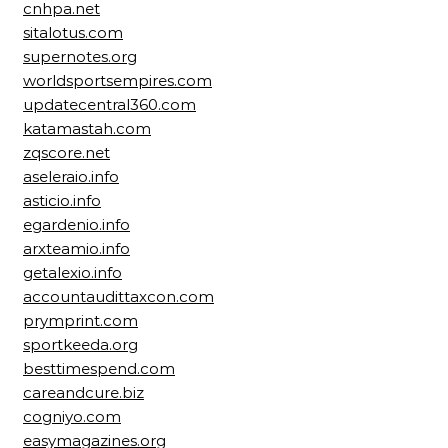
cnhpa.net
sitalotus.com
supernotes.org
worldsportsempires.com
updatecentral360.com
katamastah.com
zqscore.net
aseleraio.info
asticio.info
egardenio.info
arxteamio.info
getalexio.info
accountaudittaxcon.com
prymprint.com
sportkeeda.org
besttimespend.com
careandcure.biz
cogniyo.com
easymagazines.org