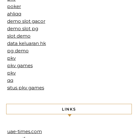
poker
ahliqq
demo slot gacor
demo slot pg
slot demo
data keluaran hk
pg demo
pkv
pkv games
pkv
qq
situs pkv games
LINKS
uae-times.com