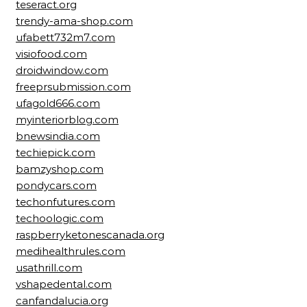
teseract.org
trendy-ama-shop.com
ufabett732m7.com
visiofood.com
droidwindow.com
freeprsubmission.com
ufagold666.com
myinteriorblog.com
bnewsindia.com
techiepick.com
bamzyshop.com
pondycars.com
techonfutures.com
techoologic.com
raspberryketonescanada.org
medihealthrules.com
usathrill.com
vshapedental.com
canfandalucia.org