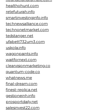
healthohunt.com
retefuturah.info
smartinvestinginfo.info
technewsalliance.com
technonetmarket.com
tedstanger.net
ufabett732um3.com
uskola.info
wagonpaints.info
waitfornext.com
clearvisionmarketing.co
quantum-code.co
whatnews.me
final-dream.com
finest-replica.net
gestioneinh.info
prosportdaily.net
salesinvest22.com