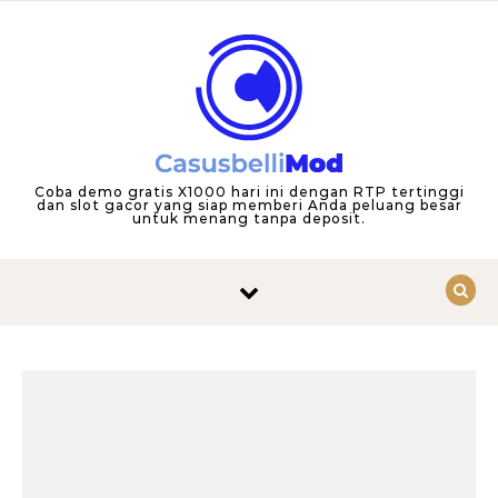
Skip to content
Coba demo gratis X1000 hari ini dengan RTP tertinggi
dan slot gacor yang siap memberi Anda peluang besar
untuk menang tanpa deposit.