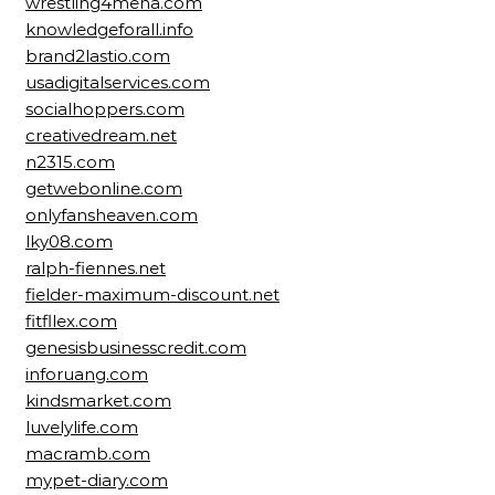
wrestling4mena.com
knowledgeforall.info
brand2lastio.com
usadigitalservices.com
socialhoppers.com
creativedream.net
n2315.com
getwebonline.com
onlyfansheaven.com
lky08.com
ralph-fiennes.net
fielder-maximum-discount.net
fitfllex.com
genesisbusinesscredit.com
inforuang.com
kindsmarket.com
luvelylife.com
macramb.com
mypet-diary.com