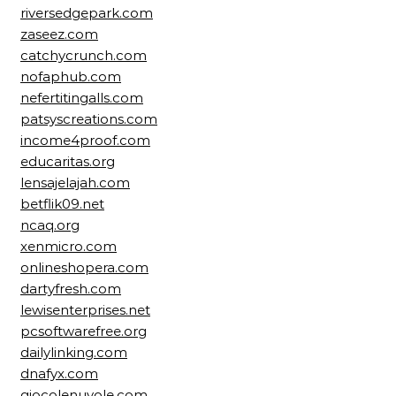
riversedgepark.com
zaseez.com
catchycrunch.com
nofaphub.com
nefertitingalls.com
patsyscreations.com
income4proof.com
educaritas.org
lensajelajah.com
betflik09.net
ncaq.org
xenmicro.com
onlineshopera.com
dartyfresh.com
lewisenterprises.net
pcsoftwarefree.org
dailylinking.com
dnafyx.com
giocolenuvole.com