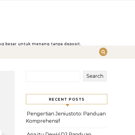
ang besar untuk menang tanpa deposit.
Search
RECENT POSTS
Pengertian Jeniustoto: Panduan
Komprehensif
Apa itu Dewi4D? Panduan