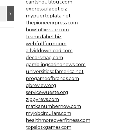
cantshoutitout.com
expressufabet.biz
mypuertoplata.net
thepioneerxpress.com
howtofixissue.com
teamufabet.biz
webfullform.com
allviddownload.com
decorsmag.com
gamblingcasinonews.com
universitiesofamerica.net
progameofbrands.com
qbreview.org
servicewueste.org
zippyrevs.com
matkanumbernow.com
myjobcirculars.com
healthmoreoverfitness.com
topslotxgames.com