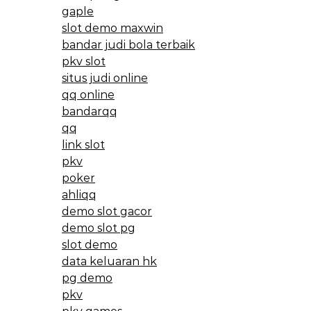
gaple
slot demo maxwin
bandar judi bola terbaik
pkv slot
situs judi online
qq online
bandarqq
qq
link slot
pkv
poker
ahliqq
demo slot gacor
demo slot pg
slot demo
data keluaran hk
pg demo
pkv