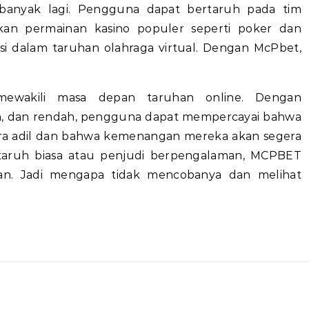
 banyak lagi. Pengguna dapat bertaruh pada tim
kan permainan kasino populer seperti poker dan
asi dalam taruhan olahraga virtual. Dengan McPbet,
mewakili masa depan taruhan online. Dengan
an, dan rendah, pengguna dapat mempercayai bahwa
ra adil dan bahwa kemenangan mereka akan segera
taruh biasa atau penjudi berpengalaman, MCPBET
kan. Jadi mengapa tidak mencobanya dan melihat