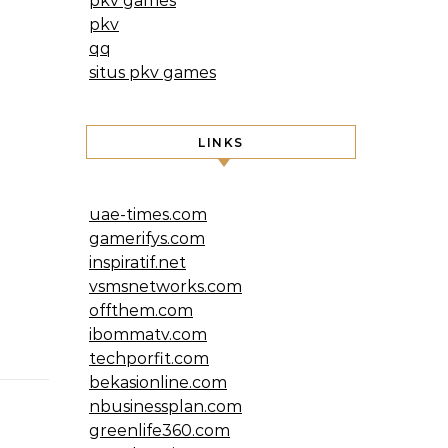
pkv games
pkv
qq
situs pkv games
LINKS
uae-times.com
gamerifys.com
inspiratif.net
vsmsnetworks.com
offthem.com
ibommatv.com
techporfit.com
bekasionline.com
nbusinessplan.com
greenlife360.com