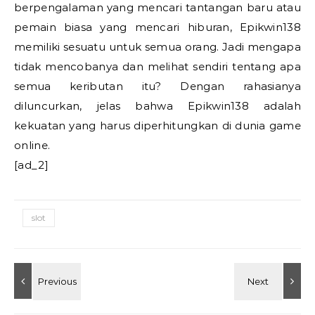
berpengalaman yang mencari tantangan baru atau
pemain biasa yang mencari hiburan, Epikwin138
memiliki sesuatu untuk semua orang. Jadi mengapa
tidak mencobanya dan melihat sendiri tentang apa
semua keributan itu? Dengan rahasianya
diluncurkan, jelas bahwa Epikwin138 adalah
kekuatan yang harus diperhitungkan di dunia game
online.
[ad_2]
slot