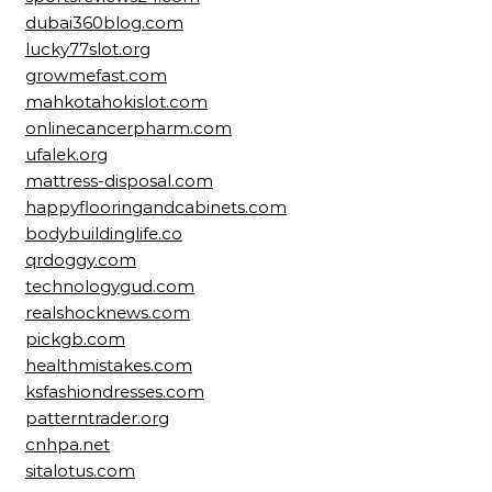
dubai360blog.com
lucky77slot.org
growmefast.com
mahkotahokislot.com
onlinecancerpharm.com
ufalek.org
mattress-disposal.com
happyflooringandcabinets.com
bodybuildinglife.co
qrdoggy.com
technologygud.com
realshocknews.com
pickgb.com
healthmistakes.com
ksfashiondresses.com
patterntrader.org
cnhpa.net
sitalotus.com