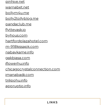
pinhive.net
warnabet.net
bollym4u.me
bolly2tollyblog.me
pandaclub.me
flyttevask.io
byhous.com
hartfordplazahotel.com
m-918kissapk.com
nabavkame.info
gakbiasa.com
iflowerhu.info
chicagocrystalconnection.com
imanabadii.com
trilipohu.info
appruptio.info
LINKS