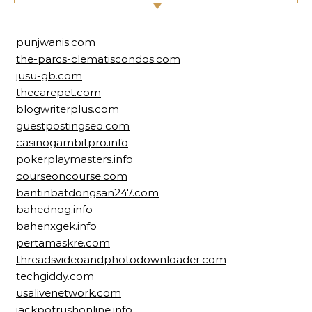
punjwanis.com
the-parcs-clematiscondos.com
jusu-gb.com
thecarepet.com
blogwriterplus.com
guestpostingseo.com
casinogambitpro.info
pokerplaymasters.info
courseoncourse.com
bantinbatdongsan247.com
bahednog.info
bahenxgek.info
pertamaskre.com
threadsvideoandphotodownloader.com
techgiddy.com
usalivenetwork.com
jackpotrushonline.info