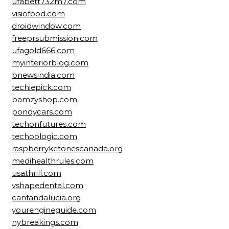
ufabett732m7.com
visiofood.com
droidwindow.com
freeprsubmission.com
ufagold666.com
myinteriorblog.com
bnewsindia.com
techiepick.com
bamzyshop.com
pondycars.com
techonfutures.com
techoologic.com
raspberryketonescanada.org
medihealthrules.com
usathrill.com
vshapedental.com
canfandalucia.org
yourengineguide.com
nybreakings.com