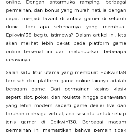
online. Dengan antarmuka ramping, berbagai
permainan, dan bonus yang murah hati, ia dengan
cepat menjadi favorit di antara gamer di seluruh
dunia. Tapi apa sebenarnya yang membuat
Epikwin138 begitu istimewa? Dalam artikel ini, kita
akan melihat lebih dekat pada platform game
online terkenal ini dan meluncurkan beberapa
rahasianya.
Salah satu fitur utama yang membuat Epikwin138
terpisah dari platform game online lainnya adalah
beragam game. Dari permainan kasino klasik
seperti slot, poker, dan roulette hingga penawaran
yang lebih modern seperti game dealer live dan
taruhan olahraga virtual, ada sesuatu untuk setiap
jenis gamer di Epikwin138. Berbagai macam
permainan ini memastikan bahwa pemain tidak