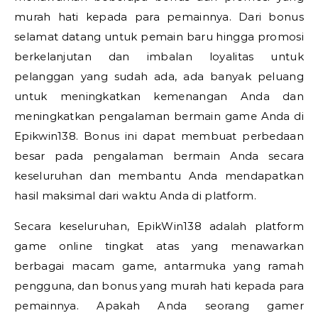
murah hati kepada para pemainnya. Dari bonus
selamat datang untuk pemain baru hingga promosi
berkelanjutan dan imbalan loyalitas untuk
pelanggan yang sudah ada, ada banyak peluang
untuk meningkatkan kemenangan Anda dan
meningkatkan pengalaman bermain game Anda di
Epikwin138. Bonus ini dapat membuat perbedaan
besar pada pengalaman bermain Anda secara
keseluruhan dan membantu Anda mendapatkan
hasil maksimal dari waktu Anda di platform.
Secara keseluruhan, EpikWin138 adalah platform
game online tingkat atas yang menawarkan
berbagai macam game, antarmuka yang ramah
pengguna, dan bonus yang murah hati kepada para
pemainnya. Apakah Anda seorang gamer