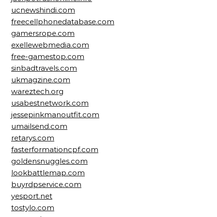
ucnewshindi.com
freecellphonedatabase.com
gamersrope.com
exellewebmedia.com
free-gamestop.com
sinbadtravels.com
ukmagzine.com
wareztech.org
usabestnetwork.com
jessepinkmanoutfit.com
umailsend.com
retarys.com
fasterformationcpf.com
goldensnuggles.com
lookbattlemap.com
buyrdpservice.com
yesport.net
tostylo.com