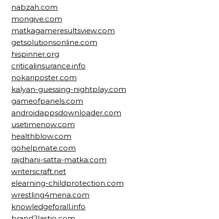
nabzah.com
mongive.com
matkagameresultsview.com
getsolutionsonline.com
hispinner.org
criticalinsurance.info
nokariposter.com
kalyan-guessing-nightplay.com
gameofpanels.com
androidappsdownloader.com
usetimenow.com
healthblow.com
gohelpmate.com
rajdhani-satta-matka.com
writerscraft.net
elearning-childprotection.com
wrestling4mena.com
knowledgeforall.info
brand2lastio.com