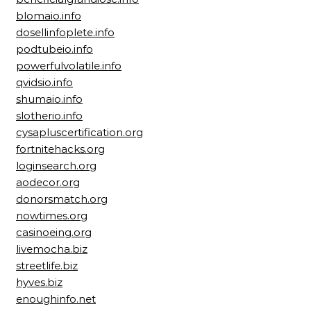
blomaio.info
dosellinfoplete.info
podtubeio.info
powerfulvolatile.info
qvidsio.info
shumaio.info
slotherio.info
cysapluscertification.org
fortnitehacks.org
loginsearch.org
aodecor.org
donorsmatch.org
nowtimes.org
casinoeing.org
livemocha.biz
streetlife.biz
hyves.biz
enoughinfo.net