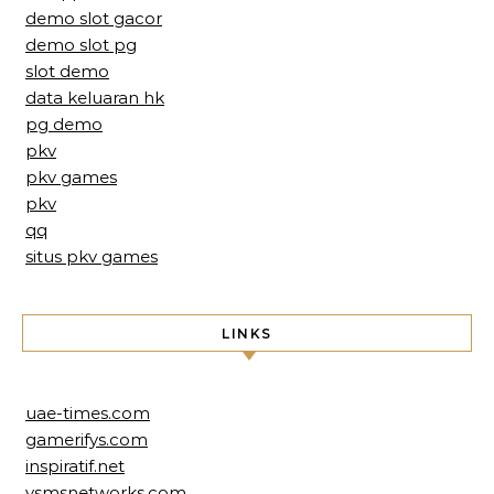
demo slot gacor
demo slot pg
slot demo
data keluaran hk
pg demo
pkv
pkv games
pkv
qq
situs pkv games
LINKS
uae-times.com
gamerifys.com
inspiratif.net
vsmsnetworks.com