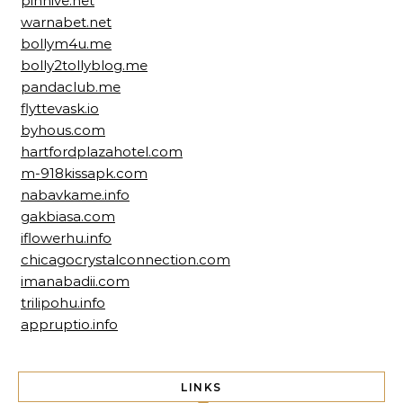
pinhive.net
warnabet.net
bollym4u.me
bolly2tollyblog.me
pandaclub.me
flyttevask.io
byhous.com
hartfordplazahotel.com
m-918kissapk.com
nabavkame.info
gakbiasa.com
iflowerhu.info
chicagocrystalconnection.com
imanabadii.com
trilipohu.info
appruptio.info
LINKS