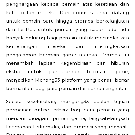
penghargaan kepada pemain atas kesetiaan dan
keterlibatan mereka. Dari bonus selamat datang
untuk pemain baru hingga promosi berkelanjutan
dan fasilitas untuk pemain yang sudah ada, ada
banyak peluang bagi pemain untuk meningkatkan
kemenangan mereka dan meningkatkan
pengalaman bermain game mereka. Promosi ini
menambah lapisan kegembiraan dan hiburan
ekstra untuk pengalaman bermain game,
menjadikan Menang33 platform yang benar -benar
bermanfaat bagi para pemain dari semua tingkatan.
Secara keseluruhan, mengang33 adalah tujuan
permainan online terbaik bagi para pemain yang
mencari beragam pilihan game, langkah-langkah
keamanan terkemuka, dan promosi yang menarik.