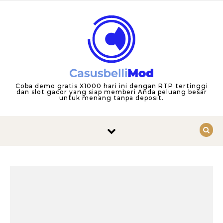
Skip to content
Coba demo gratis X1000 hari ini dengan RTP tertinggi
dan slot gacor yang siap memberi Anda peluang besar
untuk menang tanpa deposit.