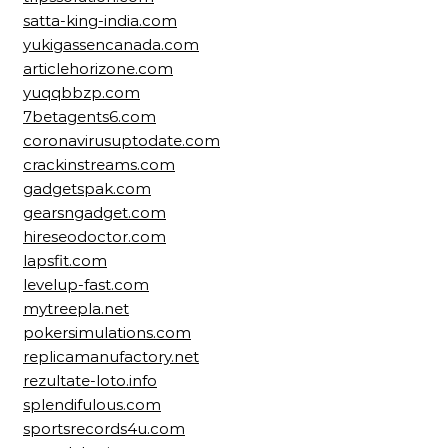
satta-king-india.com
yukigassencanada.com
articlehorizone.com
yuqqbbzp.com
7betagents6.com
coronavirusuptodate.com
crackinstreams.com
gadgetspak.com
gearsngadget.com
hireseodoctor.com
lapsfit.com
levelup-fast.com
mytreepla.net
pokersimulations.com
replicamanufactory.net
rezultate-loto.info
splendifulous.com
sportsrecords4u.com