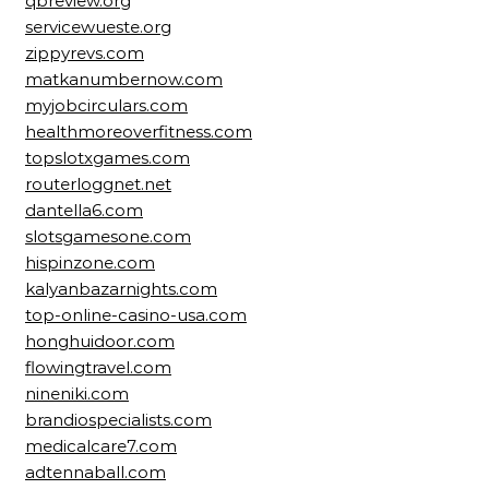
qbreview.org
servicewueste.org
zippyrevs.com
matkanumbernow.com
myjobcirculars.com
healthmoreoverfitness.com
topslotxgames.com
routerloggnet.net
dantella6.com
slotsgamesone.com
hispinzone.com
kalyanbazarnights.com
top-online-casino-usa.com
honghuidoor.com
flowingtravel.com
nineniki.com
brandiospecialists.com
medicalcare7.com
adtennaball.com