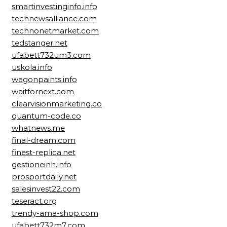
smartinvestinginfo.info
technewsalliance.com
technonetmarket.com
tedstanger.net
ufabett732um3.com
uskola.info
wagonpaints.info
waitfornext.com
clearvisionmarketing.co
quantum-code.co
whatnews.me
final-dream.com
finest-replica.net
gestioneinh.info
prosportdaily.net
salesinvest22.com
teseract.org
trendy-ama-shop.com
ufabett732m7.com