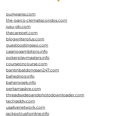
punjwanis.com
the-parcs-clematiscondos.com
jusu-gb.com
thecarepet.com
blogwriterplus.com
guestpostingseo.com
casinogambitpro.info
pokerplaymasters.info
courseoncourse.com
bantinbatdongsan247.com
bahednog.info
bahenxgek.info
pertamaskre.com
threadsvideoandphotodownloader.com
techgiddy.com
usalivenetwork.com
jackpotrushonline.info