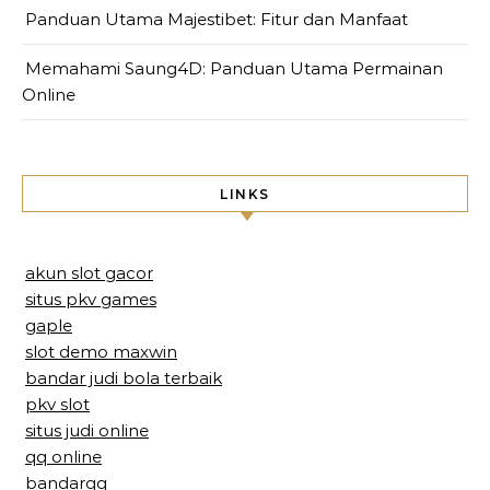
Panduan Utama Majestibet: Fitur dan Manfaat
Memahami Saung4D: Panduan Utama Permainan
Online
LINKS
akun slot gacor
situs pkv games
gaple
slot demo maxwin
bandar judi bola terbaik
pkv slot
situs judi online
qq online
bandarqq