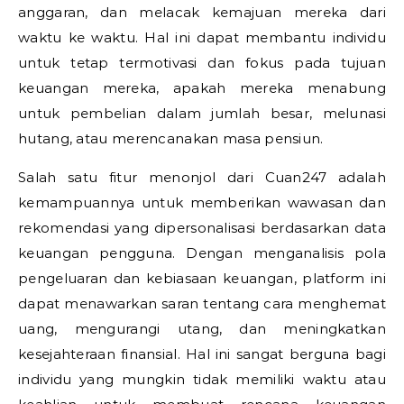
anggaran, dan melacak kemajuan mereka dari
waktu ke waktu. Hal ini dapat membantu individu
untuk tetap termotivasi dan fokus pada tujuan
keuangan mereka, apakah mereka menabung
untuk pembelian dalam jumlah besar, melunasi
hutang, atau merencanakan masa pensiun.
Salah satu fitur menonjol dari Cuan247 adalah
kemampuannya untuk memberikan wawasan dan
rekomendasi yang dipersonalisasi berdasarkan data
keuangan pengguna. Dengan menganalisis pola
pengeluaran dan kebiasaan keuangan, platform ini
dapat menawarkan saran tentang cara menghemat
uang, mengurangi utang, dan meningkatkan
kesejahteraan finansial. Hal ini sangat berguna bagi
individu yang mungkin tidak memiliki waktu atau