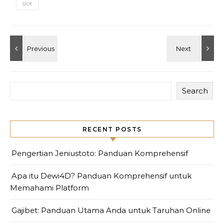
slot
Search
RECENT POSTS
Pengertian Jeniustoto: Panduan Komprehensif
Apa itu Dewi4D? Panduan Komprehensif untuk
Memahami Platform
Gajibet: Panduan Utama Anda untuk Taruhan Online