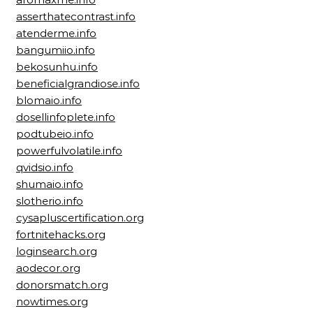
asserthatecontrast.info
atenderme.info
bangumiio.info
bekosunhu.info
beneficialgrandiose.info
blomaio.info
dosellinfoplete.info
podtubeio.info
powerfulvolatile.info
qvidsio.info
shumaio.info
slotherio.info
cysapluscertification.org
fortnitehacks.org
loginsearch.org
aodecor.org
donorsmatch.org
nowtimes.org