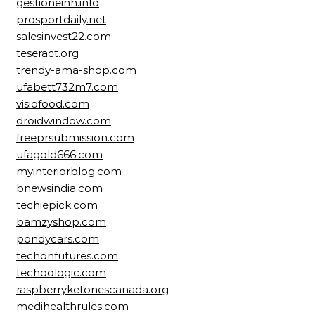
gestioneinh.info
prosportdaily.net
salesinvest22.com
teseract.org
trendy-ama-shop.com
ufabett732m7.com
visiofood.com
droidwindow.com
freeprsubmission.com
ufagold666.com
myinteriorblog.com
bnewsindia.com
techiepick.com
bamzyshop.com
pondycars.com
techonfutures.com
techoologic.com
raspberryketonescanada.org
medihealthrules.com