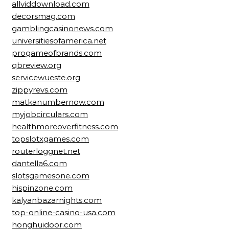
allviddownload.com
decorsmag.com
gamblingcasinonews.com
universitiesofamerica.net
progameofbrands.com
qbreview.org
servicewueste.org
zippyrevs.com
matkanumbernow.com
myjobcirculars.com
healthmoreoverfitness.com
topslotxgames.com
routerloggnet.net
dantella6.com
slotsgamesone.com
hispinzone.com
kalyanbazarnights.com
top-online-casino-usa.com
honghuidoor.com