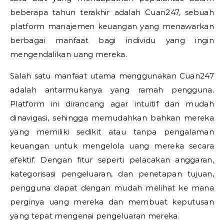
beberapa tahun terakhir adalah Cuan247, sebuah
platform manajemen keuangan yang menawarkan
berbagai manfaat bagi individu yang ingin
mengendalikan uang mereka.
Salah satu manfaat utama menggunakan Cuan247
adalah antarmukanya yang ramah pengguna.
Platform ini dirancang agar intuitif dan mudah
dinavigasi, sehingga memudahkan bahkan mereka
yang memiliki sedikit atau tanpa pengalaman
keuangan untuk mengelola uang mereka secara
efektif. Dengan fitur seperti pelacakan anggaran,
kategorisasi pengeluaran, dan penetapan tujuan,
pengguna dapat dengan mudah melihat ke mana
perginya uang mereka dan membuat keputusan
yang tepat mengenai pengeluaran mereka.