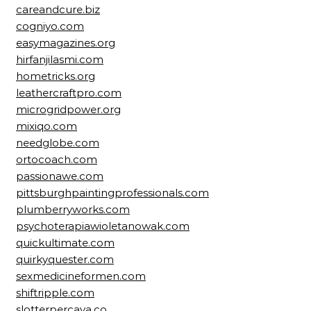
careandcure.biz
cogniyo.com
easymagazines.org
hirfanjilasmi.com
hometricks.org
leathercraftpro.com
microgridpower.org
mixiqo.com
needglobe.com
ortocoach.com
passionawe.com
pittsburghpaintingprofessionals.com
plumberryworks.com
psychoterapiawioletanowak.com
quickultimate.com
quirkyquester.com
sexmedicineformen.com
shiftripple.com
slotterpercaya.co