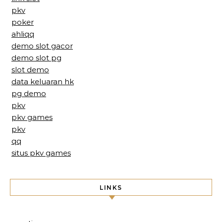
pkv
poker
ahliqq
demo slot gacor
demo slot pg
slot demo
data keluaran hk
pg demo
pkv
pkv games
pkv
qq
situs pkv games
LINKS