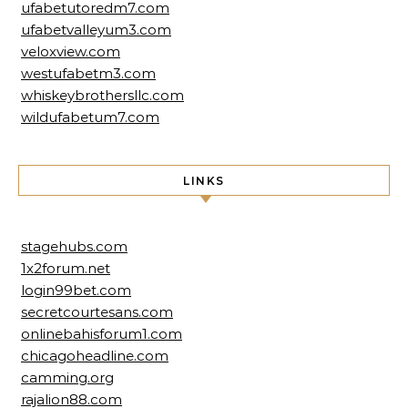
ufabetutoredm7.com
ufabetvalleyum3.com
veloxview.com
westufabetm3.com
whiskeybrothersllc.com
wildufabetum7.com
LINKS
stagehubs.com
1x2forum.net
login99bet.com
secretcourtesans.com
onlinebahisforum1.com
chicagoheadline.com
camming.org
rajalion88.com