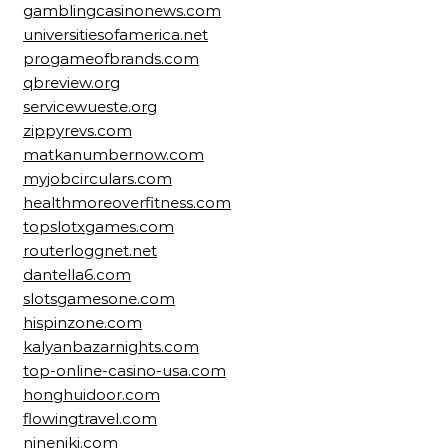
gamblingcasinonews.com
universitiesofamerica.net
progameofbrands.com
qbreview.org
servicewueste.org
zippyrevs.com
matkanumbernow.com
myjobcirculars.com
healthmoreoverfitness.com
topslotxgames.com
routerloggnet.net
dantella6.com
slotsgamesone.com
hispinzone.com
kalyanbazarnights.com
top-online-casino-usa.com
honghuidoor.com
flowingtravel.com
nineniki.com