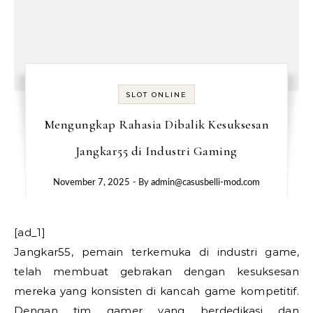
SLOT ONLINE
Mengungkap Rahasia Dibalik Kesuksesan
Jangkar55 di Industri Gaming
November 7, 2025
- By
admin@casusbelli-mod.com
[ad_1]
Jangkar55, pemain terkemuka di industri game,
telah membuat gebrakan dengan kesuksesan
mereka yang konsisten di kancah game kompetitif.
Dengan tim gamer yang berdedikasi dan