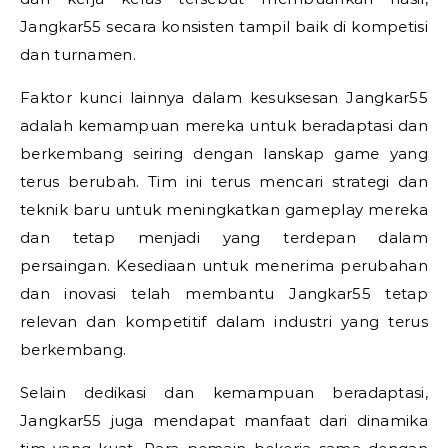
Jangkar55 secara konsisten tampil baik di kompetisi
dan turnamen.
Faktor kunci lainnya dalam kesuksesan Jangkar55
adalah kemampuan mereka untuk beradaptasi dan
berkembang seiring dengan lanskap game yang
terus berubah. Tim ini terus mencari strategi dan
teknik baru untuk meningkatkan gameplay mereka
dan tetap menjadi yang terdepan dalam
persaingan. Kesediaan untuk menerima perubahan
dan inovasi telah membantu Jangkar55 tetap
relevan dan kompetitif dalam industri yang terus
berkembang.
Selain dedikasi dan kemampuan beradaptasi,
Jangkar55 juga mendapat manfaat dari dinamika