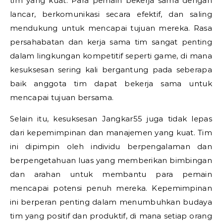
tim yang kuat. Para pemain bekerja sama dengan
lancar, berkomunikasi secara efektif, dan saling
mendukung untuk mencapai tujuan mereka. Rasa
persahabatan dan kerja sama tim sangat penting
dalam lingkungan kompetitif seperti game, di mana
kesuksesan sering kali bergantung pada seberapa
baik anggota tim dapat bekerja sama untuk
mencapai tujuan bersama.
Selain itu, kesuksesan Jangkar55 juga tidak lepas
dari kepemimpinan dan manajemen yang kuat. Tim
ini dipimpin oleh individu berpengalaman dan
berpengetahuan luas yang memberikan bimbingan
dan arahan untuk membantu para pemain
mencapai potensi penuh mereka. Kepemimpinan
ini berperan penting dalam menumbuhkan budaya
tim yang positif dan produktif, di mana setiap orang