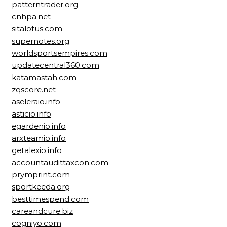
patterntrader.org
cnhpa.net
sitalotus.com
supernotes.org
worldsportsempires.com
updatecentral360.com
katamastah.com
zqscore.net
aseleraio.info
asticio.info
egardenio.info
arxteamio.info
getalexio.info
accountaudittaxcon.com
prymprint.com
sportkeeda.org
besttimespend.com
careandcure.biz
cogniyo.com