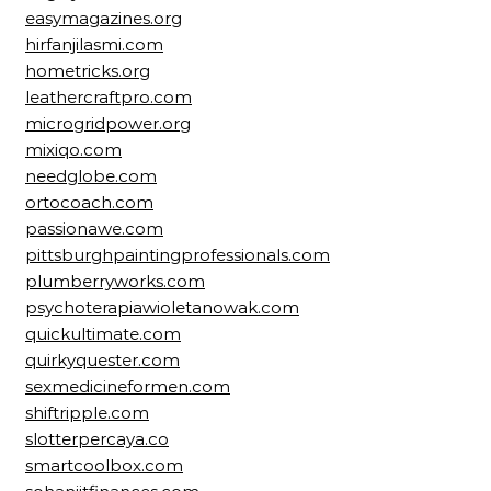
easymagazines.org
hirfanjilasmi.com
hometricks.org
leathercraftpro.com
microgridpower.org
mixiqo.com
needglobe.com
ortocoach.com
passionawe.com
pittsburghpaintingprofessionals.com
plumberryworks.com
psychoterapiawioletanowak.com
quickultimate.com
quirkyquester.com
sexmedicineformen.com
shiftripple.com
slotterpercaya.co
smartcoolbox.com