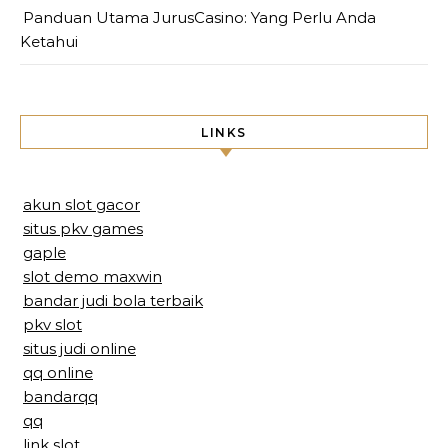
Panduan Utama JurusCasino: Yang Perlu Anda
Ketahui
LINKS
akun slot gacor
situs pkv games
gaple
slot demo maxwin
bandar judi bola terbaik
pkv slot
situs judi online
qq online
bandarqq
qq
link slot