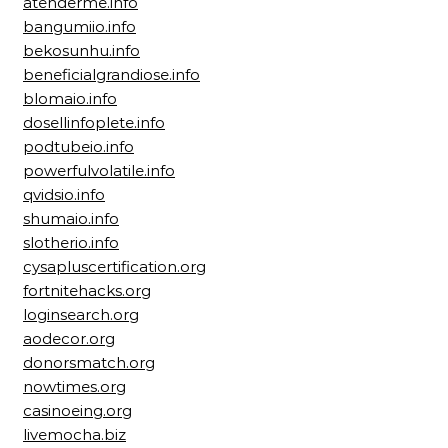
atenderme.info
bangumiio.info
bekosunhu.info
beneficialgrandiose.info
blomaio.info
dosellinfoplete.info
podtubeio.info
powerfulvolatile.info
qvidsio.info
shumaio.info
slotherio.info
cysapluscertification.org
fortnitehacks.org
loginsearch.org
aodecor.org
donorsmatch.org
nowtimes.org
casinoeing.org
livemocha.biz