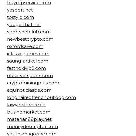
buyrdpservice.com
yesport.net
tostylo.com
yougetthat.net
sportsnetclub.com
newbestcrypto.com
oxfordsave.com
iclassicgames.com
saung-artikel.com
fasthokivip2.com
observersports.com
cryptominingplus.com
aquinoticiaspe.com
longhairedfrenchbulldog.com
lawyersforhire.co
businemarket.com
matahari88play.net
moneydescriptor.com
youthsmagazine.com