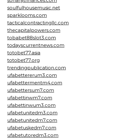
sohanjitfinances.com
soulfulhousemusic.net
sparklooms.com
tacticalcontractingllc.com
thecapitalpowers.com
tobabet88slot3.com
todayscurrentnews.com
totobet77.asia
totobet77.org
trendingpublication.com
ufabettererum3.com
ufabettermentm4.com
ufabettersum7.com
ufabettinwm7.com
ufabettinwum3.com
ufabetunitedm3.com
ufabetunitedm7.com
ufabetuskedm7.com
ufabetutoredm3.com