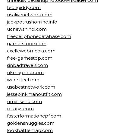
threadsvideoandphotodownloader.com
techgiddy.com
usalivenetwork.com
jackpotrushonline.info
ucnewshindi.com
freecellphonedatabase.com
gamersrope.com
exellewebmedia.com
free-gamestop.com
sinbadtravels.com
ukmagzine.com
wareztech.org
usabestnetwork.com
jessepinkmanoutfit.com
umailsend.com
retarys.com
fasterformationcpf.com
goldensnuggles.com
lookbattlemap.com