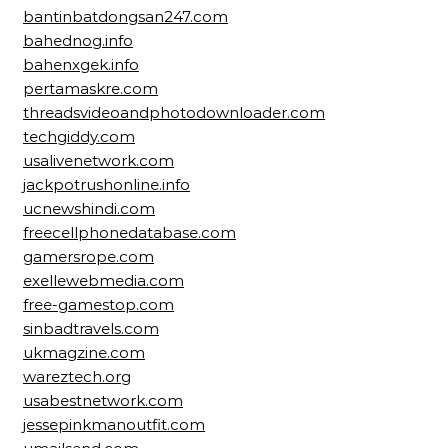
bantinbatdongsan247.com
bahednog.info
bahenxgek.info
pertamaskre.com
threadsvideoandphotodownloader.com
techgiddy.com
usalivenetwork.com
jackpotrushonline.info
ucnewshindi.com
freecellphonedatabase.com
gamersrope.com
exellewebmedia.com
free-gamestop.com
sinbadtravels.com
ukmagzine.com
wareztech.org
usabestnetwork.com
jessepinkmanoutfit.com