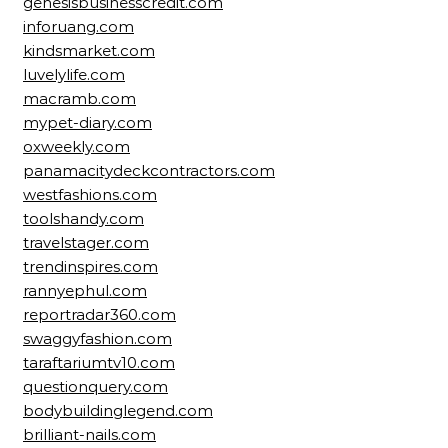
genesisbusinesscredit.com
inforuang.com
kindsmarket.com
luvelylife.com
macramb.com
mypet-diary.com
oxweekly.com
panamacitydeckcontractors.com
westfashions.com
toolshandy.com
travelstager.com
trendinspires.com
rannyephul.com
reportradar360.com
swaggyfashion.com
taraftariumtv10.com
questionquery.com
bodybuildinglegend.com
brilliant-nails.com