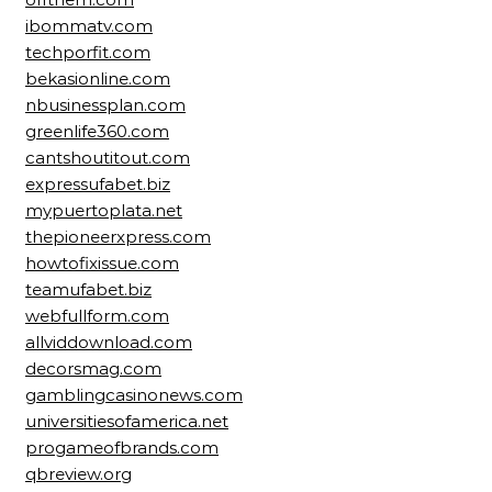
ibommatv.com
techporfit.com
bekasionline.com
nbusinessplan.com
greenlife360.com
cantshoutitout.com
expressufabet.biz
mypuertoplata.net
thepioneerxpress.com
howtofixissue.com
teamufabet.biz
webfullform.com
allviddownload.com
decorsmag.com
gamblingcasinonews.com
universitiesofamerica.net
progameofbrands.com
qbreview.org