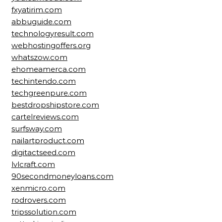
fxyatirim.com
abbuguide.com
technologyresult.com
webhostingoffers.org
whatszow.com
ehomeamerca.com
techintendo.com
techgreenpure.com
bestdropshipstore.com
cartelreviews.com
surfsway.com
nailartproduct.com
digitactseed.com
lvlcraft.com
90secondmoneyloans.com
xenmicro.com
rodrovers.com
tripssolution.com