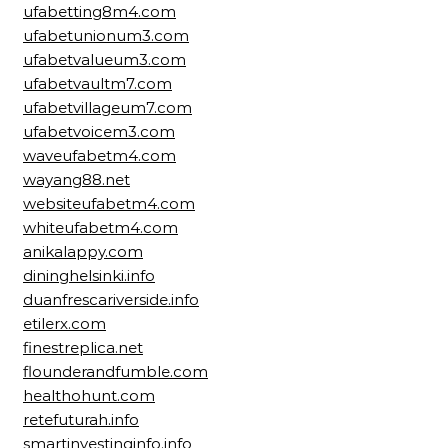
ufabetting8m4.com
ufabetunionum3.com
ufabetvalueum3.com
ufabetvaultm7.com
ufabetvillageum7.com
ufabetvoicem3.com
waveufabetm4.com
wayang88.net
websiteufabetm4.com
whiteufabetm4.com
anikalappy.com
dininghelsinki.info
duanfrescariverside.info
etilerx.com
finestreplica.net
flounderandfumble.com
healthohunt.com
retefuturah.info
smartinvestinginfo.info