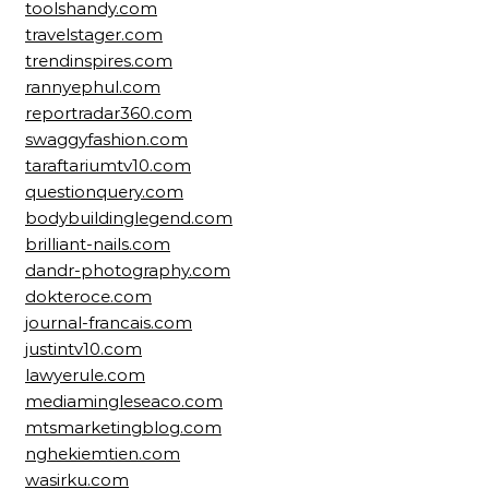
toolshandy.com
travelstager.com
trendinspires.com
rannyephul.com
reportradar360.com
swaggyfashion.com
taraftariumtv10.com
questionquery.com
bodybuildinglegend.com
brilliant-nails.com
dandr-photography.com
dokteroce.com
journal-francais.com
justintv10.com
lawyerule.com
mediamingleseaco.com
mtsmarketingblog.com
nghekiemtien.com
wasirku.com