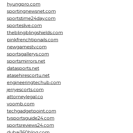
hyungpro.com
sportingnewsnet.com
sportstime24day.com
sporteslive.com
theblingblingshields.com
pinkfrenchtipnails.com
newgamestv.com
sportsgallerys.com
sportsmirrors.net
datasports.net
atasehirescortu.net
engineeringtechub.com
jerryescorts.com
attorneylegal.co
voomb.com
techgadgetpoint.com
tvsportsguide24.com
sportsreviews24.com
dubai360blog.com