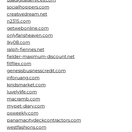
socialhoppers.com
creativedream.net
n2315.com
getwebonline.com
onlyfansheaven.com
lky08.com
ralph-fiennes.net
fielder-maximum-discount.net
fitfllex.com
genesisbusinesscredit.com
inforuang.com
kindsmarket.com
luvelylife.com
macramb.com
mypet-diary.com
oxweekly.com
panamacitydeckcontractors.com
westfashions.com