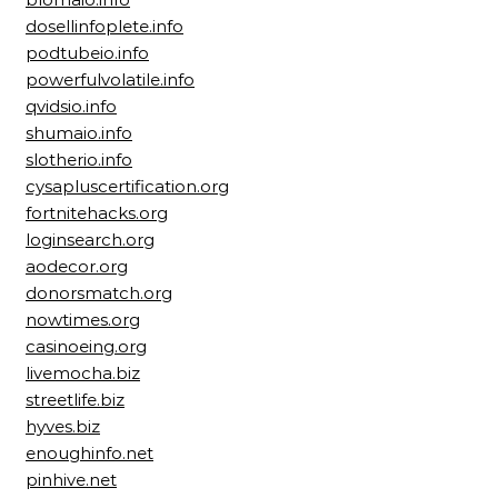
dosellinfoplete.info
podtubeio.info
powerfulvolatile.info
qvidsio.info
shumaio.info
slotherio.info
cysapluscertification.org
fortnitehacks.org
loginsearch.org
aodecor.org
donorsmatch.org
nowtimes.org
casinoeing.org
livemocha.biz
streetlife.biz
hyves.biz
enoughinfo.net
pinhive.net