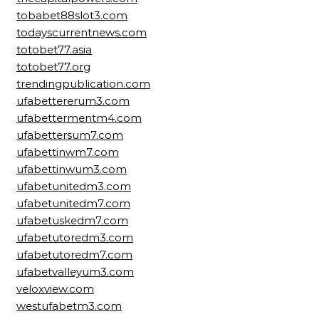
tobabet88slot3.com
todayscurrentnews.com
totobet77.asia
totobet77.org
trendingpublication.com
ufabettererum3.com
ufabettermentm4.com
ufabettersum7.com
ufabettinwm7.com
ufabettinwum3.com
ufabetunitedm3.com
ufabetunitedm7.com
ufabetuskedm7.com
ufabetutoredm3.com
ufabetutoredm7.com
ufabetvalleyum3.com
veloxview.com
westufabetm3.com