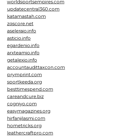
worldsportsempires.com
updatecentral360.com
katamastah.com
zqscore.net
aseleraio.info
asticio.info
egardenio.info
arxteamio.info
getalexio.info
accountaudittaxcon.com
prymprint.com
sportkeeda.org
besttimespend.com
careandcure.biz
cogniyo.com
easymagazines.org
hirfanjilasmi.com
hometricks.org
leathercraftpro.com