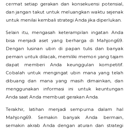
cermat setiap gerakan dan konsekuensi potensial,
dan jangan takut untuk meluangkan waktu sejenak
untuk menilai kembali strategi Anda jika diperlukan.
Selain itu, mengasah keterampilan ingatan Anda
bisa menjadi aset yang berharga di Mahjong69.
Dengan lusinan ubin di papan tulis dan banyak
pemain untuk dilacak, memiliki memori yang tajam
dapat memberi Anda keunggulan kompetitif.
Cobalah untuk mengingat ubin mana yang telah
dibuang dan mana yang masih dimainkan, dan
menggunakan informasi ini untuk keuntungan
Anda saat Anda membuat gerakan Anda.
Terakhir, latihan menjadi sempurna dalam hal
Mahjong69. Semakin banyak Anda bermain,
semakin akrab Anda dengan aturan dan strategi