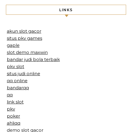
LINKS
akun slot gacor
situs pkv games
gaple
slot demo maxwin
bandar judi bola terbaik
pkv slot
situs judi online
qq online
bandarqq
qq
link slot
pkv
poker
ahliqq
demo slot gacor