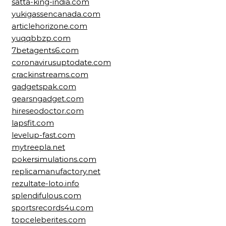
satta-king-india.com
yukigassencanada.com
articlehorizone.com
yuqqbbzp.com
7betagents6.com
coronavirusuptodate.com
crackinstreams.com
gadgetspak.com
gearsngadget.com
hireseodoctor.com
lapsfit.com
levelup-fast.com
mytreepla.net
pokersimulations.com
replicamanufactory.net
rezultate-loto.info
splendifulous.com
sportsrecords4u.com
topceleberites.com