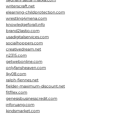
writerscraft.net
elearning-childprotection.com
wrestling4mena.com
knowledgeforall.info
brand2lastio.com
usadigitalservices.com
socialhoppers.com
creativedream.net
n2315.com
getwebonline.com
onlyfansheaven.com
lky08.com
ralph-fiennes.net
fielder-maximum-discount.net
fitfllex.com
genesisbusinesscredit.com
inforuang.com
kindsmarket.com