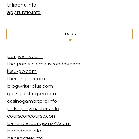
trilipohu.info
appruptio.info
LINKS
punjwanis.com
the-parcs-clematiscondos.com
jusu-gb.com
thecarepet.com
blogwriterplus.com
guestpostingseo.com
casinogambitpro.info
pokerplaymasters.info
courseoncourse.com
bantinbatdongsan247.com
bahednog.info
bahenxgek.info