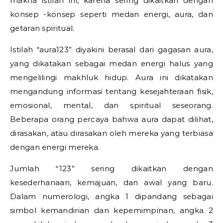
makna istilah ini, karena sering dikaitkan dengan
konsep -konsep seperti medan energi, aura, dan
getaran spiritual.
Istilah “aura123” diyakini berasal dari gagasan aura,
yang dikatakan sebagai medan energi halus yang
mengelilingi makhluk hidup. Aura ini dikatakan
mengandung informasi tentang kesejahteraan fisik,
emosional, mental, dan spiritual seseorang.
Beberapa orang percaya bahwa aura dapat dilihat,
dirasakan, atau dirasakan oleh mereka yang terbiasa
dengan energi mereka.
Jumlah “123” sering dikaitkan dengan
kesederhanaan, kemajuan, dan awal yang baru.
Dalam numerologi, angka 1 dipandang sebagai
simbol kemandirian dan kepemimpinan, angka 2