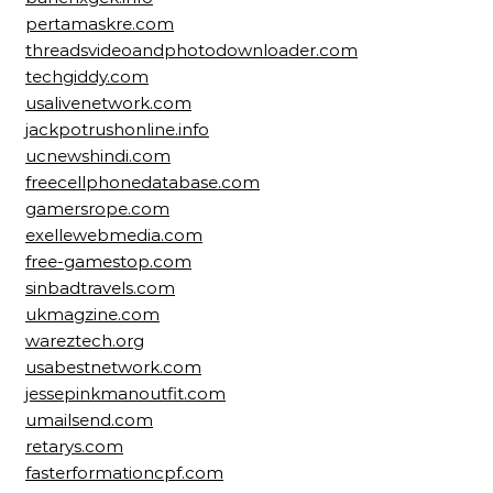
pertamaskre.com
threadsvideoandphotodownloader.com
techgiddy.com
usalivenetwork.com
jackpotrushonline.info
ucnewshindi.com
freecellphonedatabase.com
gamersrope.com
exellewebmedia.com
free-gamestop.com
sinbadtravels.com
ukmagzine.com
wareztech.org
usabestnetwork.com
jessepinkmanoutfit.com
umailsend.com
retarys.com
fasterformationcpf.com