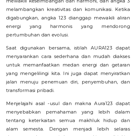
mewakili keseimbangan dan harmoni, dan angka 3
melambangkan kreativitas dan komunikasi. Ketika
digabungkan, angka 123 dianggap mewakili aliran
energi yang harmonis yang mendorong
pertumbuhan dan evolusi.
Saat digunakan bersama, istilah AURA123 dapat
menyarankan cara sederhana dan mudah diakses
untuk memanfaatkan medan energi dan getaran
yang mengelilingi kita. Ini juga dapat menyiratkan
jalan menuju penemuan diri, penyembuhan, dan
transformasi pribadi.
Menjelajahi asal -usul dan makna Aura123 dapat
menyebabkan pemahaman yang lebih dalam
tentang keterkaitan semua makhluk hidup dan
alam semesta. Dengan menjadi lebih selaras