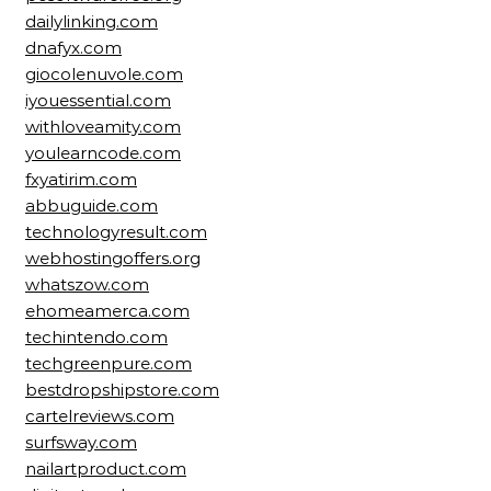
dailylinking.com
dnafyx.com
giocolenuvole.com
iyouessential.com
withloveamity.com
youlearncode.com
fxyatirim.com
abbuguide.com
technologyresult.com
webhostingoffers.org
whatszow.com
ehomeamerca.com
techintendo.com
techgreenpure.com
bestdropshipstore.com
cartelreviews.com
surfsway.com
nailartproduct.com