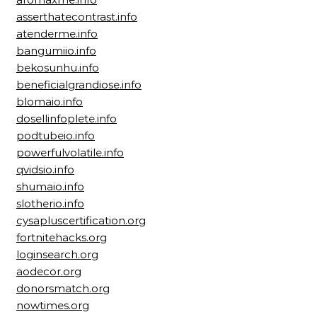
asserthatecontrast.info
atenderme.info
bangumiio.info
bekosunhu.info
beneficialgrandiose.info
blomaio.info
dosellinfoplete.info
podtubeio.info
powerfulvolatile.info
qvidsio.info
shumaio.info
slotherio.info
cysapluscertification.org
fortnitehacks.org
loginsearch.org
aodecor.org
donorsmatch.org
nowtimes.org