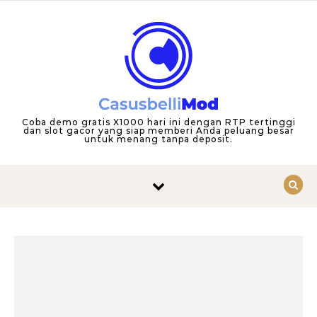
Skip to content
Coba demo gratis X1000 hari ini dengan RTP tertinggi
dan slot gacor yang siap memberi Anda peluang besar
untuk menang tanpa deposit.