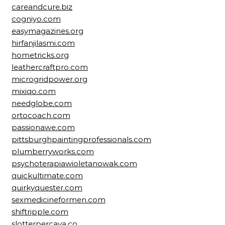
careandcure.biz
cogniyo.com
easymagazines.org
hirfanjilasmi.com
hometricks.org
leathercraftpro.com
microgridpower.org
mixiqo.com
needglobe.com
ortocoach.com
passionawe.com
pittsburghpaintingprofessionals.com
plumberryworks.com
psychoterapiawioletanowak.com
quickultimate.com
quirkyquester.com
sexmedicineformen.com
shiftripple.com
slotterpercaya.co