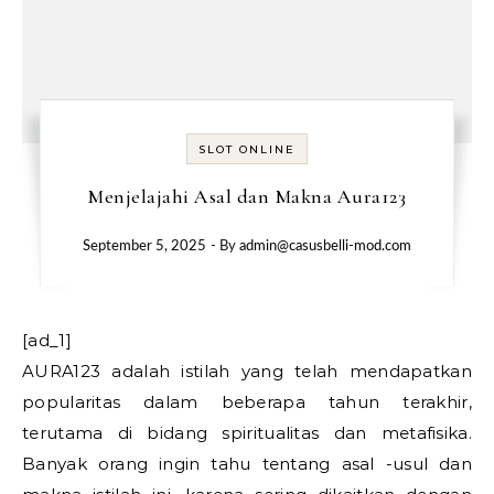
SLOT ONLINE
Menjelajahi Asal dan Makna Aura123
September 5, 2025
- By
admin@casusbelli-mod.com
[ad_1]
AURA123 adalah istilah yang telah mendapatkan
popularitas dalam beberapa tahun terakhir,
terutama di bidang spiritualitas dan metafisika.
Banyak orang ingin tahu tentang asal -usul dan