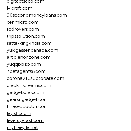
digitactseed.com
lvlcraft.com
90secondmoneyloans.com
xenmicro.com
rodrovers.com
tripssolution.com
satta-king-india.com
yukigassencanada.com
articlehorizone.com
yuqqbbzp.com
7betagents6.com
coronavirusuptodate.com
crackinstreams.com
gadgetspak.com
gearsngadget.com
hireseodoctor.com
lapsfit.com
levelup-fast.com
mytreepla.net