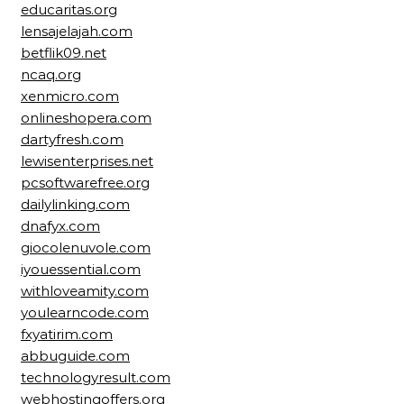
educaritas.org
lensajelajah.com
betflik09.net
ncaq.org
xenmicro.com
onlineshopera.com
dartyfresh.com
lewisenterprises.net
pcsoftwarefree.org
dailylinking.com
dnafyx.com
giocolenuvole.com
iyouessential.com
withloveamity.com
youlearncode.com
fxyatirim.com
abbuguide.com
technologyresult.com
webhostingoffers.org