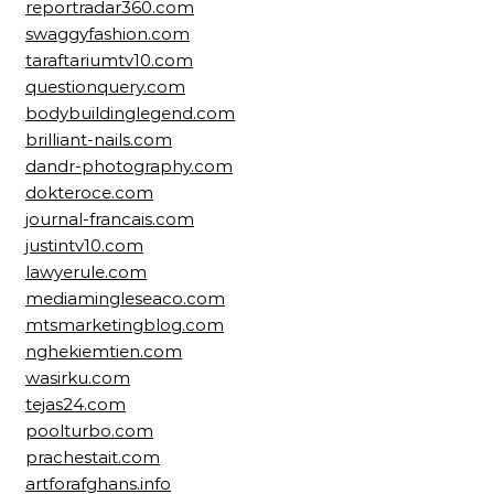
reportradar360.com
swaggyfashion.com
taraftariumtv10.com
questionquery.com
bodybuildinglegend.com
brilliant-nails.com
dandr-photography.com
dokteroce.com
journal-francais.com
justintv10.com
lawyerule.com
mediamingleseaco.com
mtsmarketingblog.com
nghekiemtien.com
wasirku.com
tejas24.com
poolturbo.com
prachestait.com
artforafghans.info