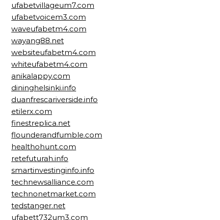
ufabetvillageum7.com
ufabetvoicem3.com
waveufabetm4.com
wayang88.net
websiteufabetm4.com
whiteufabetm4.com
anikalappy.com
dininghelsinki.info
duanfrescariverside.info
etilerx.com
finestreplica.net
flounderandfumble.com
healthohunt.com
retefuturah.info
smartinvestinginfo.info
technewsalliance.com
technonetmarket.com
tedstanger.net
ufabett732um3.com