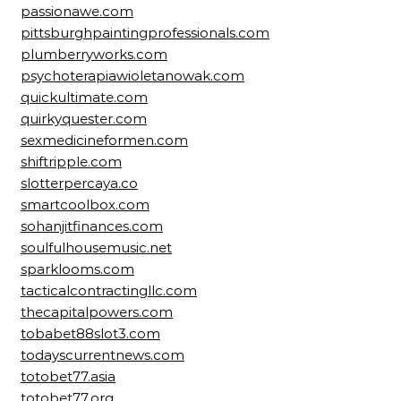
passionawe.com
pittsburghpaintingprofessionals.com
plumberryworks.com
psychoterapiawioletanowak.com
quickultimate.com
quirkyquester.com
sexmedicineformen.com
shiftripple.com
slotterpercaya.co
smartcoolbox.com
sohanjitfinances.com
soulfulhousemusic.net
sparklooms.com
tacticalcontractingllc.com
thecapitalpowers.com
tobabet88slot3.com
todayscurrentnews.com
totobet77.asia
totobet77.org