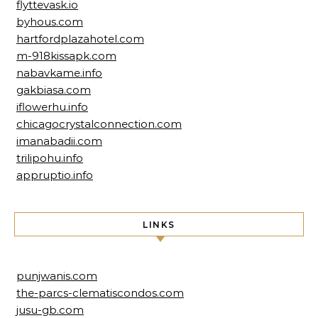
flyttevask.io
byhous.com
hartfordplazahotel.com
m-918kissapk.com
nabavkame.info
gakbiasa.com
iflowerhu.info
chicagocrystalconnection.com
imanabadii.com
trilipohu.info
appruptio.info
LINKS
punjwanis.com
the-parcs-clematiscondos.com
jusu-gb.com