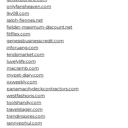
onlyfansheaven.com
lky08.com
ralph-fiennes.net
fielder-maximum-discount.net
fitfllex.com
genesisbusinesscredit.com
inforuang.com
kindsmarket.com
luvelylife.com
macramb.com
mypet-diary.com
oxweekly.com
panamacitydeckcontractors.com
westfashions.com
toolshandy.com
travelstager.com
trendinspires.com
rannyephul.com