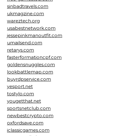
sinbadtravels.com
ukmagzine.com
wareztech.org
usabestnetwork.com
jessepinkmanoutfit.com
umailsend.com
retarys.com
fasterformationcpf.com
goldensnuggles.com
lookbattlemap.com
buyrdpservice.com
yesport.net
tostylo.com
yougetthat.net
sportsnetclub.com
newbestcrypto.com
oxfordsave.com
iclassicgames.com