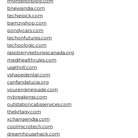
myinteriorblog.com
bnewsindia.com
techiepick.com
bamzyshop.com
pondycars.com
techonfutures.com
techoologic.com
raspberryketonescanada.org
medihealthrules.com
usathrill.com
vshapedental.com
canfandalucia.org
yourengineguide.com
nybreakings.com
outstationcabsservices.com
thekrtagy.com
xchangeindia.com
coolmicrotech.com
dreamhousehack.com