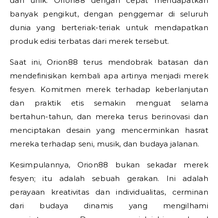
dan unik. Orion88 dengan cepat mendapatkan
banyak pengikut, dengan penggemar di seluruh
dunia yang berteriak-teriak untuk mendapatkan
produk edisi terbatas dari merek tersebut.
Saat ini, Orion88 terus mendobrak batasan dan
mendefinisikan kembali apa artinya menjadi merek
fesyen. Komitmen merek terhadap keberlanjutan
dan praktik etis semakin menguat selama
bertahun-tahun, dan mereka terus berinovasi dan
menciptakan desain yang mencerminkan hasrat
mereka terhadap seni, musik, dan budaya jalanan.
Kesimpulannya, Orion88 bukan sekadar merek
fesyen; itu adalah sebuah gerakan. Ini adalah
perayaan kreativitas dan individualitas, cerminan
dari budaya dinamis yang mengilhami