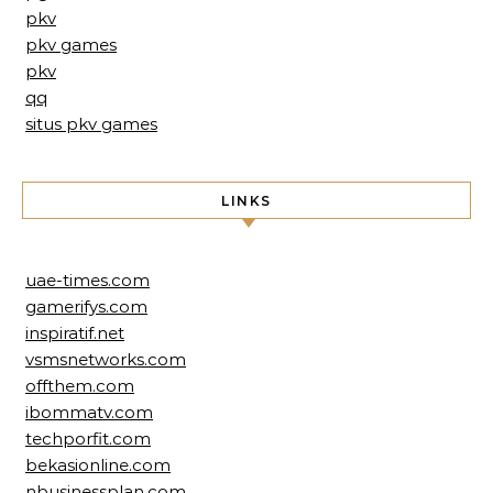
pkv
pkv games
pkv
qq
situs pkv games
LINKS
uae-times.com
gamerifys.com
inspiratif.net
vsmsnetworks.com
offthem.com
ibommatv.com
techporfit.com
bekasionline.com
nbusinessplan.com