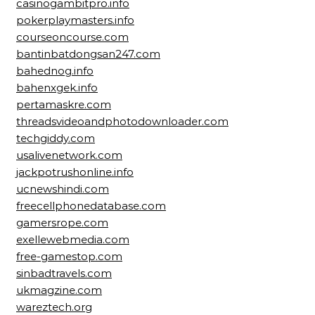
casinogambitpro.info
pokerplaymasters.info
courseoncourse.com
bantinbatdongsan247.com
bahednog.info
bahenxgek.info
pertamaskre.com
threadsvideoandphotodownloader.com
techgiddy.com
usalivenetwork.com
jackpotrushonline.info
ucnewshindi.com
freecellphonedatabase.com
gamersrope.com
exellewebmedia.com
free-gamestop.com
sinbadtravels.com
ukmagzine.com
wareztech.org