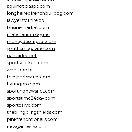
aquinoticiaspe.com
longhairedfrenchbulldog.com
lawyersforhire.co
businemarket.com
matahari88play.net
moneydescriptor.com
youthsmagazine.com
painaidee.net
sportsdarkest.com
webtoon.biz
thesportswires.com
hyungpro.com
sportingnewsnet.com
sportstime24day.com
sporteslive.com
theblingblingshields.com
pinkfrenchtipnails.com
newgamestv.com