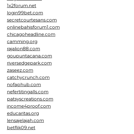
1x2forum.net
login99bet.com
secretcourtesans.com
onlinebahisforum1.com
chicagoheadline.com
camming.org
rajalion88.com
goupuntacana.com
riversedgepark.com
zaseez.com
catchycrunch.com
nofaphub.com
nefertitingalls.com
patsyscreations.com
income4proof.com
educaritas.org
lensajelajah.com
betflik09.net