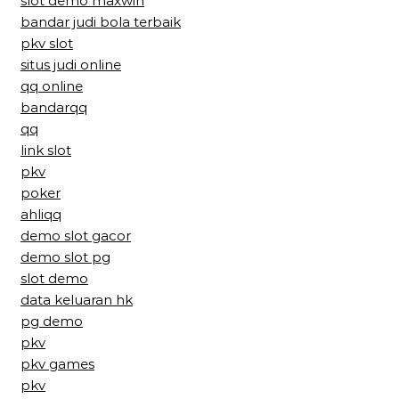
slot demo maxwin
bandar judi bola terbaik
pkv slot
situs judi online
qq online
bandarqq
qq
link slot
pkv
poker
ahliqq
demo slot gacor
demo slot pg
slot demo
data keluaran hk
pg demo
pkv
pkv games
pkv