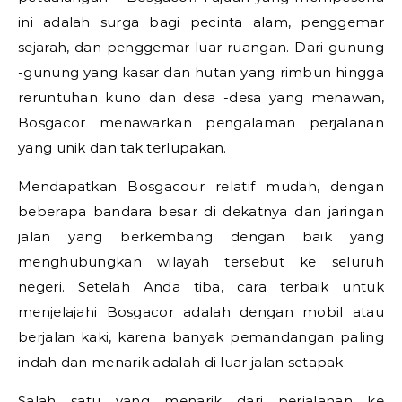
ini adalah surga bagi pecinta alam, penggemar
sejarah, dan penggemar luar ruangan. Dari gunung
-gunung yang kasar dan hutan yang rimbun hingga
reruntuhan kuno dan desa -desa yang menawan,
Bosgacor menawarkan pengalaman perjalanan
yang unik dan tak terlupakan.
Mendapatkan Bosgacour relatif mudah, dengan
beberapa bandara besar di dekatnya dan jaringan
jalan yang berkembang dengan baik yang
menghubungkan wilayah tersebut ke seluruh
negeri. Setelah Anda tiba, cara terbaik untuk
menjelajahi Bosgacor adalah dengan mobil atau
berjalan kaki, karena banyak pemandangan paling
indah dan menarik adalah di luar jalan setapak.
Salah satu yang menarik dari perjalanan ke