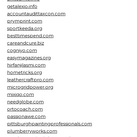
getalexio.info
accountaudittaxcon.com
prymprint.com
sportkeeda.org
besttimespend.com
careandcure.biz
cogniyo.com
easymagazines.org
hirfanjilasmi.com
hometricks.org
leathercraftpro.com
microgridpower.org
mixiqo.com
needglobe.com
ortocoach.com
passionawe.com
pittsburghpaintingprofessionals.com
plumberryworks.com