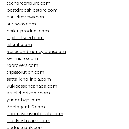
techgreenpure.com
bestdropshipstore.com
cartelreviews.com
surfsway.com
nailartproduct.com
digitactseed.com
lvlcraft.com
90secondmoneyloans.com
xenmicro.com
rodrovers.com
tripssolution.com
satta-king-india.com
yukigassencanada.com
articlehorizone.com
yuqqbbzp.com
7betagents6.com
coronavirusuptodate.com
crackinstreams.com
gadgetspak.com