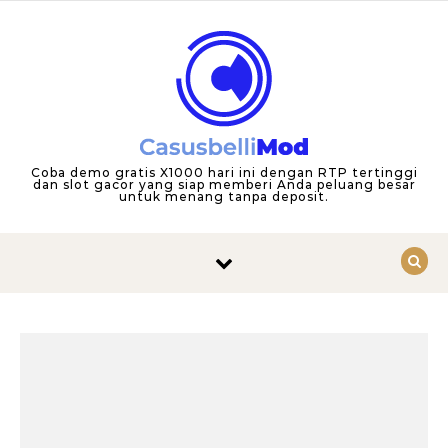
Skip to content
Coba demo gratis X1000 hari ini dengan RTP tertinggi
dan slot gacor yang siap memberi Anda peluang besar
untuk menang tanpa deposit.