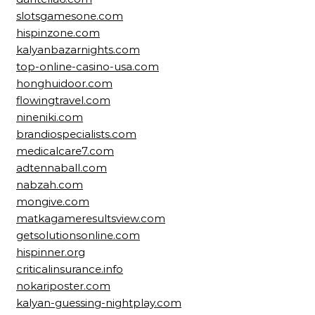
slotsgamesone.com
hispinzone.com
kalyanbazarnights.com
top-online-casino-usa.com
honghuidoor.com
flowingtravel.com
nineniki.com
brandiospecialists.com
medicalcare7.com
adtennaball.com
nabzah.com
mongive.com
matkagameresultsview.com
getsolutionsonline.com
hispinner.org
criticalinsurance.info
nokariposter.com
kalyan-guessing-nightplay.com