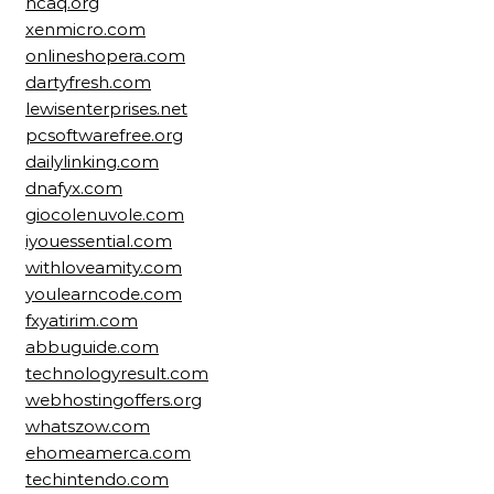
ncaq.org
xenmicro.com
onlineshopera.com
dartyfresh.com
lewisenterprises.net
pcsoftwarefree.org
dailylinking.com
dnafyx.com
giocolenuvole.com
iyouessential.com
withloveamity.com
youlearncode.com
fxyatirim.com
abbuguide.com
technologyresult.com
webhostingoffers.org
whatszow.com
ehomeamerca.com
techintendo.com