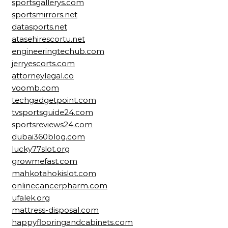
sportsgallerys.com
sportsmirrors.net
datasports.net
atasehirescortu.net
engineeringtechub.com
jerryescorts.com
attorneylegal.co
voomb.com
techgadgetpoint.com
tvsportsguide24.com
sportsreviews24.com
dubai360blog.com
lucky77slot.org
growmefast.com
mahkotahokislot.com
onlinecancerpharm.com
ufalek.org
mattress-disposal.com
happyflooringandcabinets.com