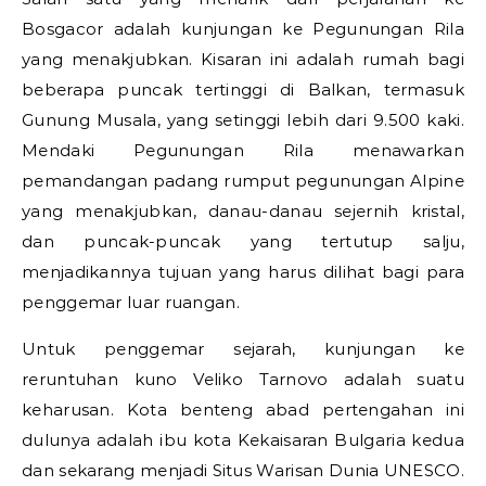
Bosgacor adalah kunjungan ke Pegunungan Rila
yang menakjubkan. Kisaran ini adalah rumah bagi
beberapa puncak tertinggi di Balkan, termasuk
Gunung Musala, yang setinggi lebih dari 9.500 kaki.
Mendaki Pegunungan Rila menawarkan
pemandangan padang rumput pegunungan Alpine
yang menakjubkan, danau-danau sejernih kristal,
dan puncak-puncak yang tertutup salju,
menjadikannya tujuan yang harus dilihat bagi para
penggemar luar ruangan.
Untuk penggemar sejarah, kunjungan ke
reruntuhan kuno Veliko Tarnovo adalah suatu
keharusan. Kota benteng abad pertengahan ini
dulunya adalah ibu kota Kekaisaran Bulgaria kedua
dan sekarang menjadi Situs Warisan Dunia UNESCO.