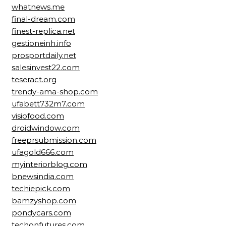
whatnews.me
final-dream.com
finest-replica.net
gestioneinh.info
prosportdaily.net
salesinvest22.com
teseract.org
trendy-ama-shop.com
ufabett732m7.com
visiofood.com
droidwindow.com
freeprsubmission.com
ufagold666.com
myinteriorblog.com
bnewsindia.com
techiepick.com
bamzyshop.com
pondycars.com
techonfutures.com