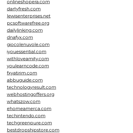
onlineshopera.com
dartyfresh.com
lewisenterprises.net
pcsoftwarefree.org
dailylinking.com
dnafyx.com
giocolenuvole.com
iyouessential.com
withloveamity.com
youlearncode.com
fxyatirim.com
abbuguide.com
technologyresult.com
webhostingoffers.org
whatszow.com
ehomeamerca.com
techintendo.com
techgreenpure.com
bestdropshipstore.com