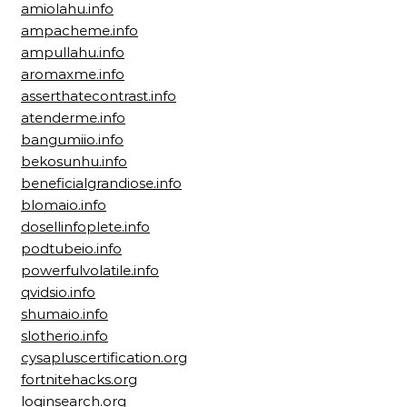
amiolahu.info
ampacheme.info
ampullahu.info
aromaxme.info
asserthatecontrast.info
atenderme.info
bangumiio.info
bekosunhu.info
beneficialgrandiose.info
blomaio.info
dosellinfoplete.info
podtubeio.info
powerfulvolatile.info
qvidsio.info
shumaio.info
slotherio.info
cysapluscertification.org
fortnitehacks.org
loginsearch.org