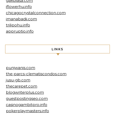
gakbiasa.com
iflowerhu.info
chicagocrystalconnection.com
imanabadii.com
trilipohu.info
appruptio.info
LINKS
punjwanis.com
the-parcs-clematiscondos.com
jusu-gb.com
thecarepet.com
blogwriterplus.com
guestpostingseo.com
casinogambitpro.info
pokerplaymasters.info