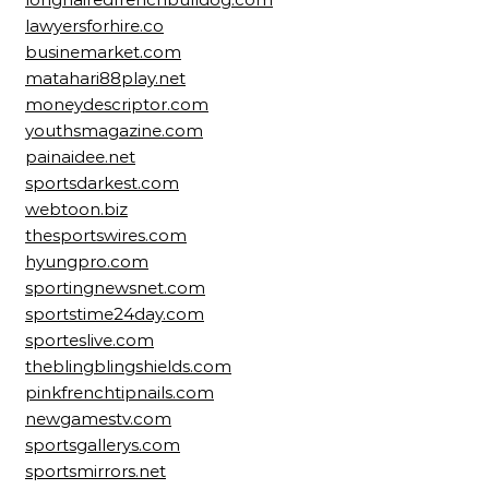
lawyersforhire.co
businemarket.com
matahari88play.net
moneydescriptor.com
youthsmagazine.com
painaidee.net
sportsdarkest.com
webtoon.biz
thesportswires.com
hyungpro.com
sportingnewsnet.com
sportstime24day.com
sporteslive.com
theblingblingshields.com
pinkfrenchtipnails.com
newgamestv.com
sportsgallerys.com
sportsmirrors.net