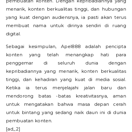
pembuatan konten. Dengan kepribadiannya yang
menarik, konten berkualitas tinggi, dan hubungan
yang kuat dengan audiensnya, ia pasti akan terus
membuat nama untuk dirinya sendiri di ruang
digital.
Sebagai kesimpulan, Apel888 adalah pencipta
konten yang telah menangkap hati para
penggemar di seluruh dunia dengan
kepribadiannya yang menarik, konten berkualitas
tinggi, dan kehadiran yang kuat di media sosial.
Ketika ia terus menjelajahi jalan baru dan
mendorong batas -batas kreativitasnya, aman
untuk mengatakan bahwa masa depan cerah
untuk bintang yang sedang naik daun ini di dunia
pembuatan konten.
[ad_2]