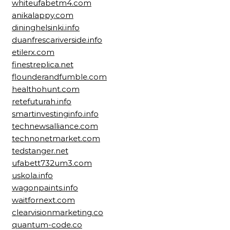
whiteufabetm4.com
anikalappy.com
dininghelsinki.info
duanfrescariverside.info
etilerx.com
finestreplica.net
flounderandfumble.com
healthohunt.com
retefuturah.info
smartinvestinginfo.info
technewsalliance.com
technonetmarket.com
tedstanger.net
ufabett732um3.com
uskola.info
wagonpaints.info
waitfornext.com
clearvisionmarketing.co
quantum-code.co