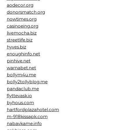
aodecor.org
donorsmatch.org
nowtimes.org
casinoeing.org
livemocha.biz
streetlife.biz
hyves.biz
enoughinfo.net
pinhive.net
warnabet.net
bollym4u.me
bolly2tollyblog.me
pandaclub.me
flyttevask.io
byhous.com
hartfordplazahotel.com
m-918kissapk.com
nabavkame.info