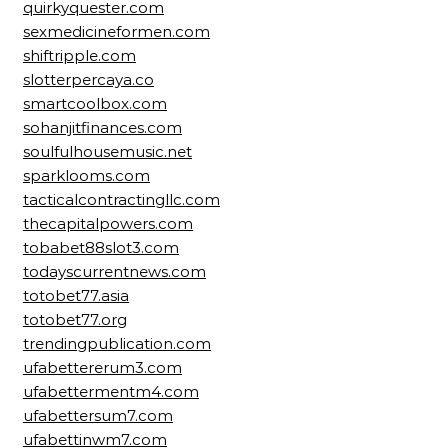
quirkyquester.com
sexmedicineformen.com
shiftripple.com
slotterpercaya.co
smartcoolbox.com
sohanjitfinances.com
soulfulhousemusic.net
sparklooms.com
tacticalcontractingllc.com
thecapitalpowers.com
tobabet88slot3.com
todayscurrentnews.com
totobet77.asia
totobet77.org
trendingpublication.com
ufabettererum3.com
ufabettermentm4.com
ufabettersum7.com
ufabettinwm7.com