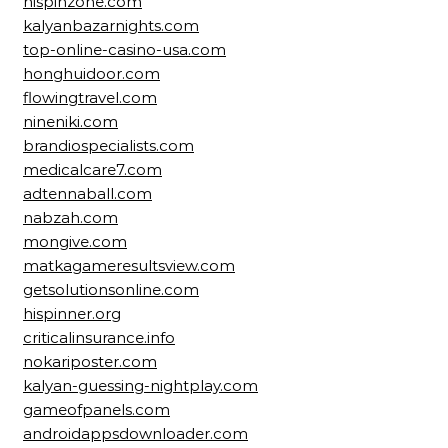
hispinzone.com
kalyanbazarnights.com
top-online-casino-usa.com
honghuidoor.com
flowingtravel.com
nineniki.com
brandiospecialists.com
medicalcare7.com
adtennaball.com
nabzah.com
mongive.com
matkagameresultsview.com
getsolutionsonline.com
hispinner.org
criticalinsurance.info
nokariposter.com
kalyan-guessing-nightplay.com
gameofpanels.com
androidappsdownloader.com