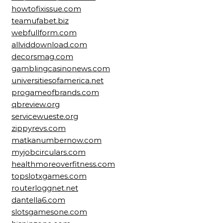
howtofixissue.com
teamufabet.biz
webfullform.com
allviddownload.com
decorsmag.com
gamblingcasinonews.com
universitiesofamerica.net
progameofbrands.com
qbreview.org
servicewueste.org
zippyrevs.com
matkanumbernow.com
myjobcirculars.com
healthmoreoverfitness.com
topslotxgames.com
routerloggnet.net
dantella6.com
slotsgamesone.com