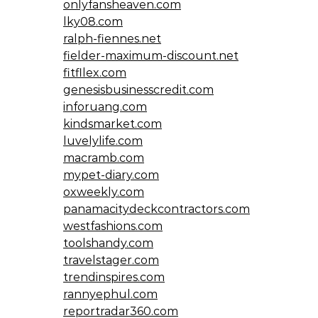
onlyfansheaven.com
lky08.com
ralph-fiennes.net
fielder-maximum-discount.net
fitfllex.com
genesisbusinesscredit.com
inforuang.com
kindsmarket.com
luvelylife.com
macramb.com
mypet-diary.com
oxweekly.com
panamacitydeckcontractors.com
westfashions.com
toolshandy.com
travelstager.com
trendinspires.com
rannyephul.com
reportradar360.com