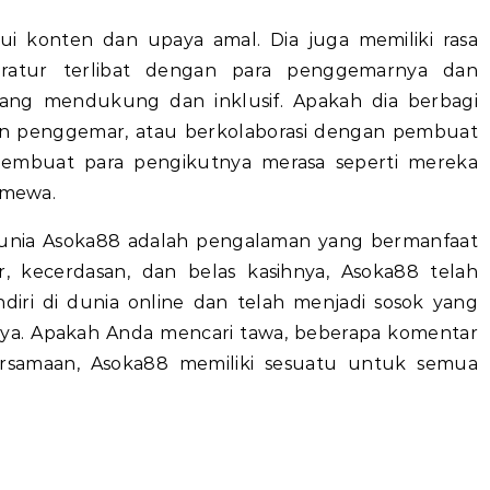
ui konten dan upaya amal. Dia juga memiliki rasa
eratur terlibat dengan para penggemarnya dan
ang mendukung dan inklusif. Apakah dia berbagi
an penggemar, atau berkolaborasi dengan pembuat
membuat para pengikutnya merasa seperti mereka
timewa.
 dunia Asoka88 adalah pengalaman yang bermanfaat
kecerdasan, dan belas kasihnya, Asoka88 telah
diri di dunia online dan telah menjadi sosok yang
rnya. Apakah Anda mencari tawa, beberapa komentar
rsamaan, Asoka88 memiliki sesuatu untuk semua