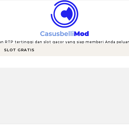
an RTP tertinggi dan slot gacor yang siap memberi Anda pelu
SLOT GRATIS