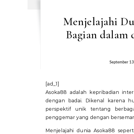
Menjelajahi D
Bagian dalam d
September 13
[ad_1]
Asoka88 adalah kepribadian inte
dengan badai. Dikenal karena h
perspektif unik tentang berba
penggemar yang dengan bersemang
Menjelajahi dunia Asoka88 seper