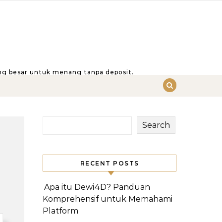
ang besar untuk menang tanpa deposit.
Search
RECENT POSTS
Apa itu Dewi4D? Panduan
Komprehensif untuk Memahami
Platform