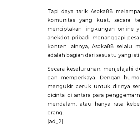
Tapi daya tarik Asoka88 melampa
komunitas yang kuat, secara t
menciptakan lingkungan online y
anekdot pribadi, menanggapi pes
konten lainnya, Asoka88 selalu 
adalah bagian dari sesuatu yang is
Secara keseluruhan, menjelajahi
dan memperkaya. Dengan humor, 
mengukir ceruk untuk dirinya sen
dicintai di antara para penggema
mendalam, atau hanya rasa kebe
orang.
[ad_2]