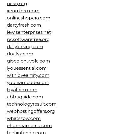
ncaq.org
xenmicro.com
onlineshopera.com
dartyfresh.com
lewisenterprises.net
pcsoftwarefree.org
dailylinking.com
dnafyx.com
giocolenuvole.com
iyouessential.com
withloveamity.com
youlearncode.com
fxyatirim.com
abbuguide.com
technologyresult.com
webhostingoffers.org
whatszow.com
ehomeamerca.com
techintendo.com