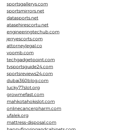
sportsgallerys.com
sportsmirrors.net
datasports.net
atasehirescortu.net
engineeringtechub.com
jerryescorts.com
attorneylegal.co
voomb.com
techgadgetpoint.com
tvsportsguide24.com
sportsreviews24.com
dubai360blog.com
lucky77slot.org
growmefast.com
mahkotahokislot.com
onlinecancerpharm.com
ufalek.org
mattress-disposal.com
happyflooringandcabinets.com