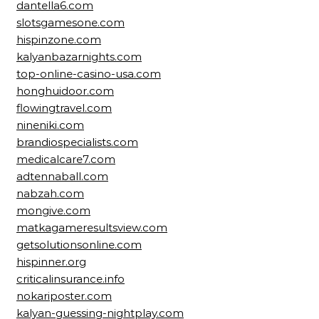
dantella6.com
slotsgamesone.com
hispinzone.com
kalyanbazarnights.com
top-online-casino-usa.com
honghuidoor.com
flowingtravel.com
nineniki.com
brandiospecialists.com
medicalcare7.com
adtennaball.com
nabzah.com
mongive.com
matkagameresultsview.com
getsolutionsonline.com
hispinner.org
criticalinsurance.info
nokariposter.com
kalyan-guessing-nightplay.com