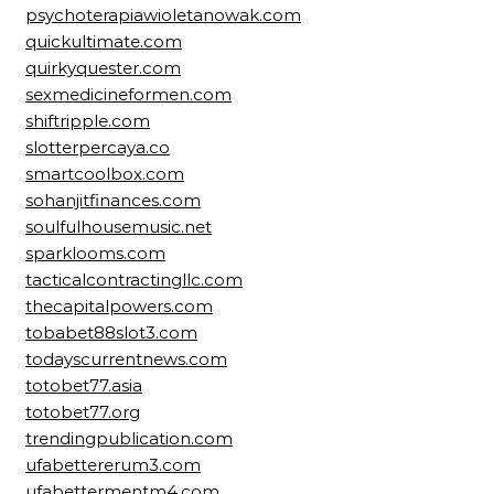
psychoterapiawioletanowak.com
quickultimate.com
quirkyquester.com
sexmedicineformen.com
shiftripple.com
slotterpercaya.co
smartcoolbox.com
sohanjitfinances.com
soulfulhousemusic.net
sparklooms.com
tacticalcontractingllc.com
thecapitalpowers.com
tobabet88slot3.com
todayscurrentnews.com
totobet77.asia
totobet77.org
trendingpublication.com
ufabettererum3.com
ufabettermentm4.com