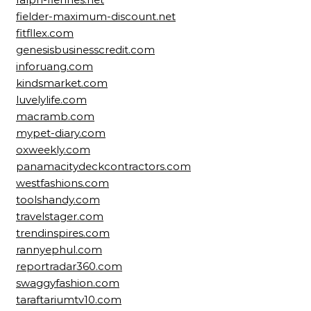
fielder-maximum-discount.net
fitfllex.com
genesisbusinesscredit.com
inforuang.com
kindsmarket.com
luvelylife.com
macramb.com
mypet-diary.com
oxweekly.com
panamacitydeckcontractors.com
westfashions.com
toolshandy.com
travelstager.com
trendinspires.com
rannyephul.com
reportradar360.com
swaggyfashion.com
taraftariumtv10.com