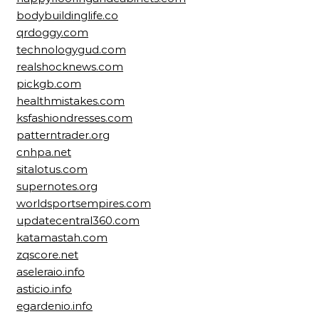
bodybuildinglife.co
qrdoggy.com
technologygud.com
realshocknews.com
pickgb.com
healthmistakes.com
ksfashiondresses.com
patterntrader.org
cnhpa.net
sitalotus.com
supernotes.org
worldsportsempires.com
updatecentral360.com
katamastah.com
zqscore.net
aseleraio.info
asticio.info
egardenio.info