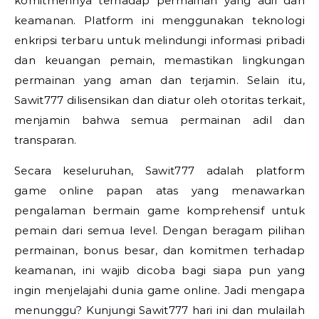
komitmennya terhadap permainan yang adil dan
keamanan. Platform ini menggunakan teknologi
enkripsi terbaru untuk melindungi informasi pribadi
dan keuangan pemain, memastikan lingkungan
permainan yang aman dan terjamin. Selain itu,
Sawit777 dilisensikan dan diatur oleh otoritas terkait,
menjamin bahwa semua permainan adil dan
transparan.
Secara keseluruhan, Sawit777 adalah platform
game online papan atas yang menawarkan
pengalaman bermain game komprehensif untuk
pemain dari semua level. Dengan beragam pilihan
permainan, bonus besar, dan komitmen terhadap
keamanan, ini wajib dicoba bagi siapa pun yang
ingin menjelajahi dunia game online. Jadi mengapa
menunggu? Kunjungi Sawit777 hari ini dan mulailah