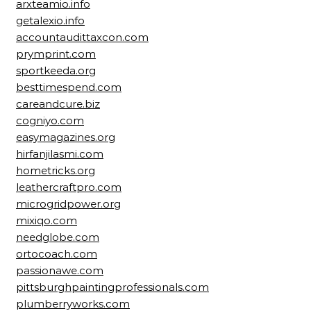
arxteamio.info
getalexio.info
accountaudittaxcon.com
prymprint.com
sportkeeda.org
besttimespend.com
careandcure.biz
cogniyo.com
easymagazines.org
hirfanjilasmi.com
hometricks.org
leathercraftpro.com
microgridpower.org
mixiqo.com
needglobe.com
ortocoach.com
passionawe.com
pittsburghpaintingprofessionals.com
plumberryworks.com