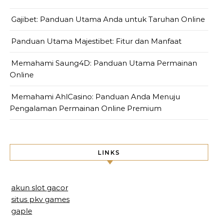
Gajibet: Panduan Utama Anda untuk Taruhan Online
Panduan Utama Majestibet: Fitur dan Manfaat
Memahami Saung4D: Panduan Utama Permainan
Online
Memahami AhlCasino: Panduan Anda Menuju
Pengalaman Permainan Online Premium
LINKS
akun slot gacor
situs pkv games
gaple