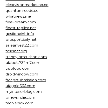
clearvisionmarketing.co
quantum-code.co
whatnews.me
final-dream.com
finest-replica.net
gestioneinh.info
prosportdaily.net
salesinvest22.com
teseract.org
trendy-ama-shop.com
ufabett732m7.com
visiofood.com
droidwindow.com
freeprsubmission.com
ufagold666.com
myinteriorblog.com
bnewsindia.com
techiepick.com