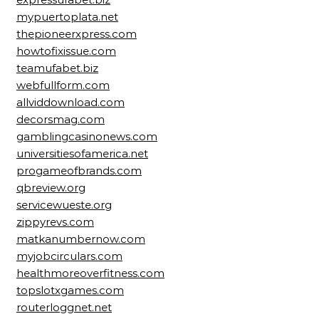
mypuertoplata.net
thepioneerxpress.com
howtofixissue.com
teamufabet.biz
webfullform.com
allviddownload.com
decorsmag.com
gamblingcasinonews.com
universitiesofamerica.net
progameofbrands.com
qbreview.org
servicewueste.org
zippyrevs.com
matkanumbernow.com
myjobcirculars.com
healthmoreoverfitness.com
topslotxgames.com
routerloggnet.net