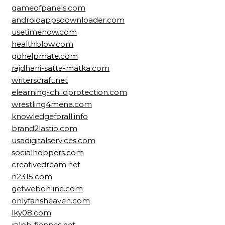
gameofpanels.com
androidappsdownloader.com
usetimenow.com
healthblow.com
gohelpmate.com
rajdhani-satta-matka.com
writerscraft.net
elearning-childprotection.com
wrestling4mena.com
knowledgeforall.info
brand2lastio.com
usadigitalservices.com
socialhoppers.com
creativedream.net
n2315.com
getwebonline.com
onlyfansheaven.com
lky08.com
ralph-fiennes.net