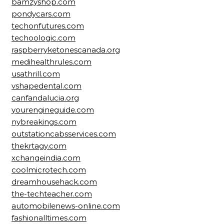
bamzyshop.com
pondycars.com
techonfutures.com
techoologic.com
raspberryketonescanada.org
medihealthrules.com
usathrill.com
vshapedental.com
canfandalucia.org
yourengineguide.com
nybreakings.com
outstationcabsservices.com
thekrtagy.com
xchangeindia.com
coolmicrotech.com
dreamhousehack.com
the-techteacher.com
automobilenews-online.com
fashionalltimes.com