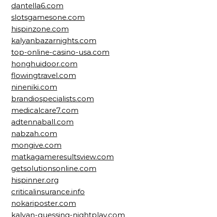
dantella6.com
slotsgamesone.com
hispinzone.com
kalyanbazarnights.com
top-online-casino-usa.com
honghuidoor.com
flowingtravel.com
nineniki.com
brandiospecialists.com
medicalcare7.com
adtennaball.com
nabzah.com
mongive.com
matkagameresultsview.com
getsolutionsonline.com
hispinner.org
criticalinsurance.info
nokariposter.com
kalyan-guessing-nightplay.com