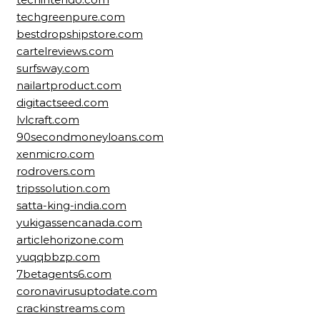
techgreenpure.com
bestdropshipstore.com
cartelreviews.com
surfsway.com
nailartproduct.com
digitactseed.com
lvlcraft.com
90secondmoneyloans.com
xenmicro.com
rodrovers.com
tripssolution.com
satta-king-india.com
yukigassencanada.com
articlehorizone.com
yuqqbbzp.com
7betagents6.com
coronavirusuptodate.com
crackinstreams.com