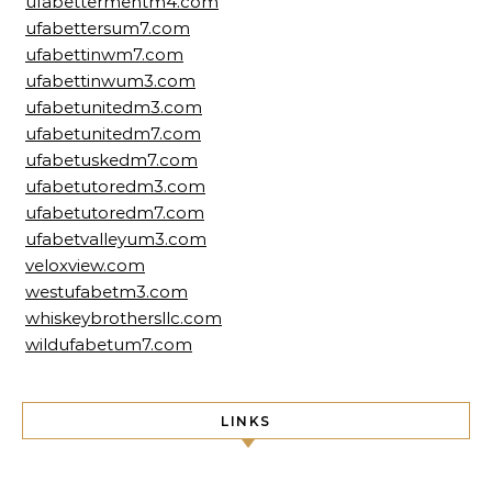
ufabettermentm4.com
ufabettersum7.com
ufabettinwm7.com
ufabettinwum3.com
ufabetunitedm3.com
ufabetunitedm7.com
ufabetuskedm7.com
ufabetutoredm3.com
ufabetutoredm7.com
ufabetvalleyum3.com
veloxview.com
westufabetm3.com
whiskeybrothersllc.com
wildufabetum7.com
LINKS