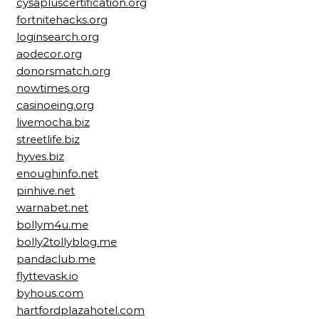
cysapluscertification.org
fortnitehacks.org
loginsearch.org
aodecor.org
donorsmatch.org
nowtimes.org
casinoeing.org
livemocha.biz
streetlife.biz
hyves.biz
enoughinfo.net
pinhive.net
warnabet.net
bollym4u.me
bolly2tollyblog.me
pandaclub.me
flyttevask.io
byhous.com
hartfordplazahotel.com