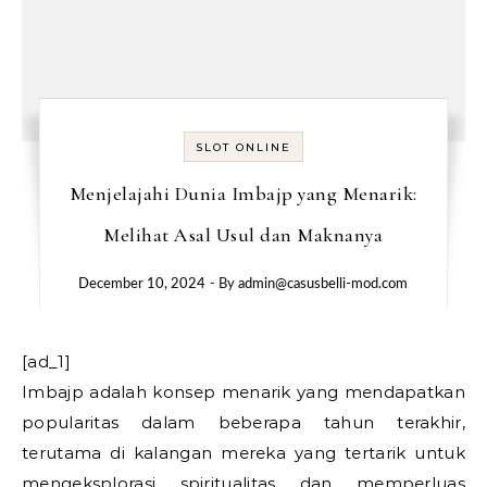
SLOT ONLINE
Menjelajahi Dunia Imbajp yang Menarik:
Melihat Asal Usul dan Maknanya
December 10, 2024
- By
admin@casusbelli-mod.com
[ad_1]
Imbajp adalah konsep menarik yang mendapatkan
popularitas dalam beberapa tahun terakhir,
terutama di kalangan mereka yang tertarik untuk
mengeksplorasi spiritualitas dan memperluas