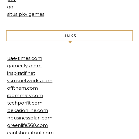
qq
situs pkv games
LINKS
uae-times.com
gamerifys.com
inspiratif.net
vsmsnetworks.com
offthem.com
ibommatv.com
techporfit.com
bekasionline.com
nbusinessplan.com
greenlife360.com
cantshoutitout.com