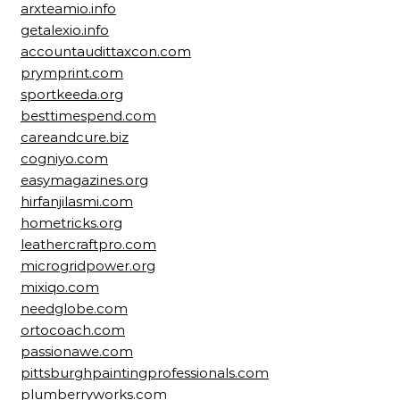
arxteamio.info
getalexio.info
accountaudittaxcon.com
prymprint.com
sportkeeda.org
besttimespend.com
careandcure.biz
cogniyo.com
easymagazines.org
hirfanjilasmi.com
hometricks.org
leathercraftpro.com
microgridpower.org
mixiqo.com
needglobe.com
ortocoach.com
passionawe.com
pittsburghpaintingprofessionals.com
plumberryworks.com