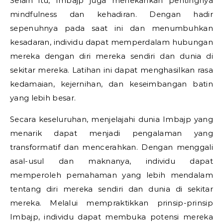
Selain itu, Imbajp juga menekankan pentingnya
mindfulness dan kehadiran. Dengan hadir
sepenuhnya pada saat ini dan menumbuhkan
kesadaran, individu dapat memperdalam hubungan
mereka dengan diri mereka sendiri dan dunia di
sekitar mereka. Latihan ini dapat menghasilkan rasa
kedamaian, kejernihan, dan keseimbangan batin
yang lebih besar.
Secara keseluruhan, menjelajahi dunia Imbajp yang
menarik dapat menjadi pengalaman yang
transformatif dan mencerahkan. Dengan menggali
asal-usul dan maknanya, individu dapat
memperoleh pemahaman yang lebih mendalam
tentang diri mereka sendiri dan dunia di sekitar
mereka. Melalui mempraktikkan prinsip-prinsip
Imbajp, individu dapat membuka potensi mereka