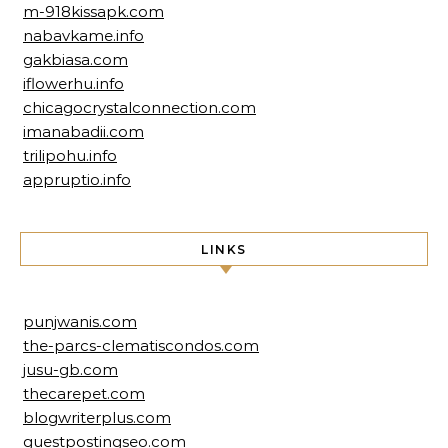
m-918kissapk.com
nabavkame.info
gakbiasa.com
iflowerhu.info
chicagocrystalconnection.com
imanabadii.com
trilipohu.info
appruptio.info
LINKS
punjwanis.com
the-parcs-clematiscondos.com
jusu-gb.com
thecarepet.com
blogwriterplus.com
guestpostingseo.com