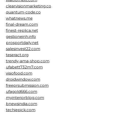
clearvisionmarketing.co
quantum-code.co
whatnews.me
final-dream.com
finest-replica.net
gestioneinh.info
prosportdaily.net
salesinvest22.com
teseract.org
trendy-ama-shop.com
ufabett732m7.com
visiofood.com
droidwindow.com
freeprsubmission.com
ufagold666.com
myinteriorblog.com
bnewsindia.com
techiepick.com