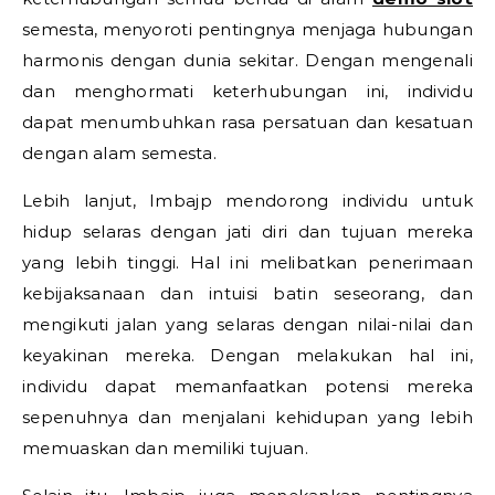
semesta, menyoroti pentingnya menjaga hubungan
harmonis dengan dunia sekitar. Dengan mengenali
dan menghormati keterhubungan ini, individu
dapat menumbuhkan rasa persatuan dan kesatuan
dengan alam semesta.
Lebih lanjut, Imbajp mendorong individu untuk
hidup selaras dengan jati diri dan tujuan mereka
yang lebih tinggi. Hal ini melibatkan penerimaan
kebijaksanaan dan intuisi batin seseorang, dan
mengikuti jalan yang selaras dengan nilai-nilai dan
keyakinan mereka. Dengan melakukan hal ini,
individu dapat memanfaatkan potensi mereka
sepenuhnya dan menjalani kehidupan yang lebih
memuaskan dan memiliki tujuan.