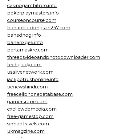
casinogambitpro.info
pokerplaymasters.info
courseoncourse.com
bantinbatdongsan247.com
bahednog.info
bahenxgek.info
pertamaskre.com
threadsvideoandphotodownloader.com
techgiddy.com
usalivenetwork.com
jackpotrushonline.info
ucnewshindi.com
freecellphonedatabase.com
gamersrope.com
exellewebmedia.com
free-gamestop.com
sinbadtravels.com
ukmagzine.com