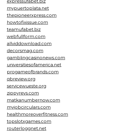
expressufabet.biz
mypuertoplata.net
thepioneerxpress.com
howtofixissue.com
teamufabet.biz
webfullform.com
allviddownload.com
decorsmag.com
gamblingcasinonews.com
universitiesofamerica.net
progameofbrands.com
qbreview.org
servicewueste.org
zippyrevs.com
matkanumbernow.com
myjobcirculars.com
healthmoreoverfitness.com
topslotxgames.com
routerloggnet.net