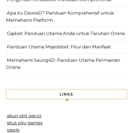
Apa itu Dewi4D? Panduan Komprehensif untuk
Memahami Platform
Gajibet: Panduan Utama Anda untuk Taruhan Online
Panduan Utama Majestibet: Fitur dan Manfaat
Memahami Saung4D: Panduan Utama Permainan
Online
LINKS
akun slot gacor
situs pkv games
gaple