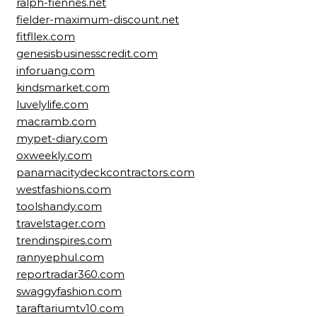
ralph-fiennes.net
fielder-maximum-discount.net
fitfllex.com
genesisbusinesscredit.com
inforuang.com
kindsmarket.com
luvelylife.com
macramb.com
mypet-diary.com
oxweekly.com
panamacitydeckcontractors.com
westfashions.com
toolshandy.com
travelstager.com
trendinspires.com
rannyephul.com
reportradar360.com
swaggyfashion.com
taraftariumtv10.com