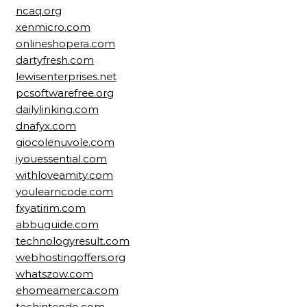
ncaq.org
xenmicro.com
onlineshopera.com
dartyfresh.com
lewisenterprises.net
pcsoftwarefree.org
dailylinking.com
dnafyx.com
giocolenuvole.com
iyouessential.com
withloveamity.com
youlearncode.com
fxyatirim.com
abbuguide.com
technologyresult.com
webhostingoffers.org
whatszow.com
ehomeamerca.com
techintendo.com