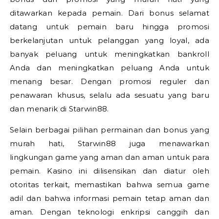
ditawarkan kepada pemain. Dari bonus selamat
datang untuk pemain baru hingga promosi
berkelanjutan untuk pelanggan yang loyal, ada
banyak peluang untuk meningkatkan bankroll
Anda dan meningkatkan peluang Anda untuk
menang besar. Dengan promosi reguler dan
penawaran khusus, selalu ada sesuatu yang baru
dan menarik di Starwin88.
Selain berbagai pilihan permainan dan bonus yang
murah hati, Starwin88 juga menawarkan
lingkungan game yang aman dan aman untuk para
pemain. Kasino ini dilisensikan dan diatur oleh
otoritas terkait, memastikan bahwa semua game
adil dan bahwa informasi pemain tetap aman dan
aman. Dengan teknologi enkripsi canggih dan