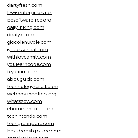
dartyfresh.com
lewisenterprises.net
pcsoftwarefree.org
dailylinking.com
dnafyx.com
giocolenuvole.com
iyouessential.com
withloveamity.com
youlearncode.com
fxyatirim.com
abbuguide.com
technologyresult.com
webhostingoffers.org
whatszow.com
ehomeamerca.com
techintendo.com
techgreenpure.com
bestdropshipstore.com