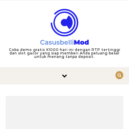
Skip to content
Coba demo gratis X1000 hari ini dengan RTP tertinggi
dan slot gacor yang siap memberi Anda peluang besar
untuk menang tanpa deposit.