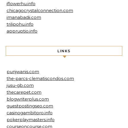
iflowerhu.info
chicagocrystalconnection.com
imanabadii.com
trilipohu.info
appruptio.info
LINKS
punjwanis.com
the-parcs-clematiscondos.com
jusu-gb.com
thecarepet.com
blogwriterplus.com
guestpostingseo.com
casinogambitpro.info
pokerplaymasters.info
courseoncourse.com