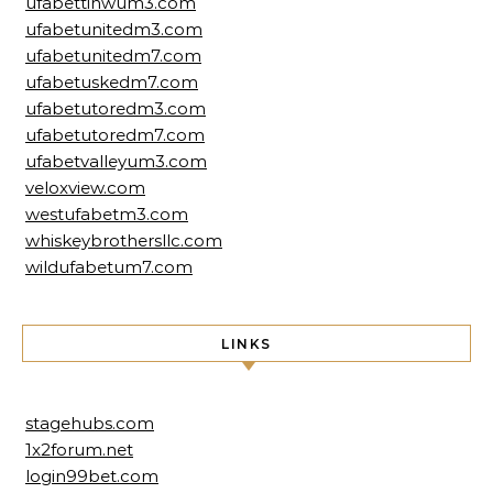
ufabettinwum3.com
ufabetunitedm3.com
ufabetunitedm7.com
ufabetuskedm7.com
ufabetutoredm3.com
ufabetutoredm7.com
ufabetvalleyum3.com
veloxview.com
westufabetm3.com
whiskeybrothersllc.com
wildufabetum7.com
LINKS
stagehubs.com
1x2forum.net
login99bet.com