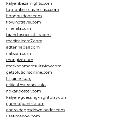
kalyanbazarnights.com
top-online-casino-usa.com
honghuidoor.com
flowingtravel.com
nineniki.com
brandiospecialists.com
medicalcare7.com
adtennaball.com
nabzah.com
mongive.com
matkagameresultsview.com
getsolutionsonline.com
hispinner.org
criticalinsurance.info
nokariposter.com
kalyan-guessing-nightplay.com
gameofpanels.com
androidappsdownloader.com
usetimenow.com