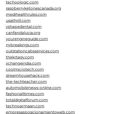
techoologic.com
raspberryketonescanada.org
medihealthrules.com
usathrill.com
vshapedental.com
canfandalucia.org
yourengineguide.com
nybreakings.com
outstationcabsservices.com
thekrtagy.com
xchangeindia.com
coolmicrotech.com
dreamhousehack.com
the-techteacher.com
automobilenews-online.com
fashionalltimes.com
totaldigitalforum.com
technoarmaan.com
empresasposicionamientoweb.com