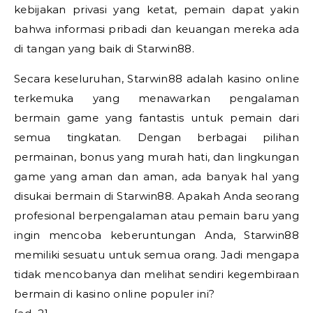
kebijakan privasi yang ketat, pemain dapat yakin
bahwa informasi pribadi dan keuangan mereka ada
di tangan yang baik di Starwin88.
Secara keseluruhan, Starwin88 adalah kasino online
terkemuka yang menawarkan pengalaman
bermain game yang fantastis untuk pemain dari
semua tingkatan. Dengan berbagai pilihan
permainan, bonus yang murah hati, dan lingkungan
game yang aman dan aman, ada banyak hal yang
disukai bermain di Starwin88. Apakah Anda seorang
profesional berpengalaman atau pemain baru yang
ingin mencoba keberuntungan Anda, Starwin88
memiliki sesuatu untuk semua orang. Jadi mengapa
tidak mencobanya dan melihat sendiri kegembiraan
bermain di kasino online populer ini?