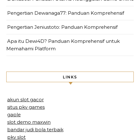
Pengertian Dewanaga77: Panduan Komprehensif
Pengertian Jeniustoto: Panduan Komprehensif
Apa itu Dewi4D? Panduan Komprehensif untuk
Memahami Platform
LINKS
akun slot gacor
situs pkv games
gaple
slot demo maxwin
bandar judi bola terbaik
pkv slot