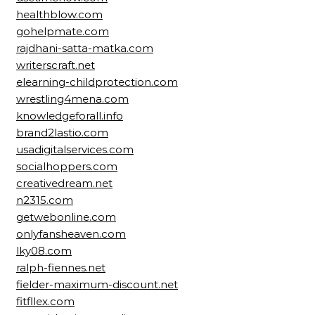
healthblow.com
gohelpmate.com
rajdhani-satta-matka.com
writerscraft.net
elearning-childprotection.com
wrestling4mena.com
knowledgeforall.info
brand2lastio.com
usadigitalservices.com
socialhoppers.com
creativedream.net
n2315.com
getwebonline.com
onlyfansheaven.com
lky08.com
ralph-fiennes.net
fielder-maximum-discount.net
fitfllex.com