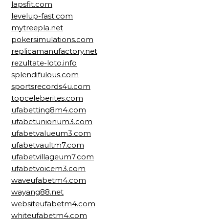
lapsfit.com
levelup-fast.com
mytreepla.net
pokersimulations.com
replicamanufactory.net
rezultate-loto.info
splendifulous.com
sportsrecords4u.com
topceleberites.com
ufabetting8m4.com
ufabetunionum3.com
ufabetvalueum3.com
ufabetvaultm7.com
ufabetvillageum7.com
ufabetvoicem3.com
waveufabetm4.com
wayang88.net
websiteufabetm4.com
whiteufabetm4.com