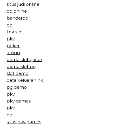
situs judi online
qq online
bandarqq
qq
link slot
pkv
poker
ahliqq
demo slot gacor
demo slot pg
slot demo
data keluaran hk
pg demo
pkv
pkv games
pkv
qq
situs pkv games