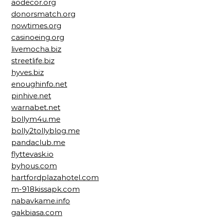
aodecor.org
donorsmatch.org
nowtimes.org
casinoeing.org
livemocha.biz
streetlife.biz
hyves.biz
enoughinfo.net
pinhive.net
warnabet.net
bollym4u.me
bolly2tollyblog.me
pandaclub.me
flyttevask.io
byhous.com
hartfordplazahotel.com
m-918kissapk.com
nabavkame.info
gakbiasa.com