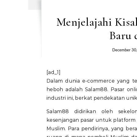
Menjelajahi Kisa
Baru 
December 30
[ad_1]
Dalam dunia e-commerce yang t
heboh adalah Salam88. Pasar onl
industri ini, berkat pendekatan un
Salam88 didirikan oleh seke
kesenjangan pasar untuk platfor
Muslim. Para pendirinya, yang bera