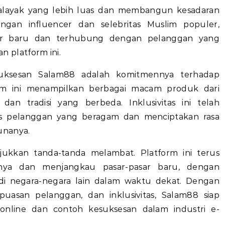
alayak yang lebih luas dan membangun kesadaran
ngan influencer dan selebritas Muslim populer,
r baru dan terhubung dengan pelanggan yang
platform ini.
suksesan Salam88 adalah komitmennya terhadap
orm ini menampilkan berbagai macam produk dari
dan tradisi yang berbeda. Inklusivitas ini telah
s pelanggan yang beragam dan menciptakan rasa
unanya.
ukkan tanda-tanda melambat. Platform ini terus
ya dan menjangkau pasar-pasar baru, dengan
i negara-negara lain dalam waktu dekat. Dengan
epuasan pelanggan, dan inklusivitas, Salam88 siap
online dan contoh kesuksesan dalam industri e-