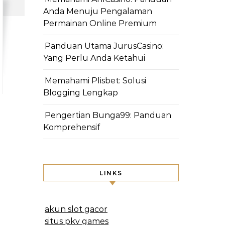
Anda Menuju Pengalaman
Permainan Online Premium
Panduan Utama JurusCasino:
Yang Perlu Anda Ketahui
Memahami Plisbet: Solusi
Blogging Lengkap
Pengertian Bunga99: Panduan
Komprehensif
LINKS
akun slot gacor
situs pkv games