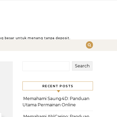
ang besar untuk menang tanpa deposit.
Search
RECENT POSTS
Memahami Saung4D: Panduan
Utama Permainan Online
Memahami AhlCasino: Panduan