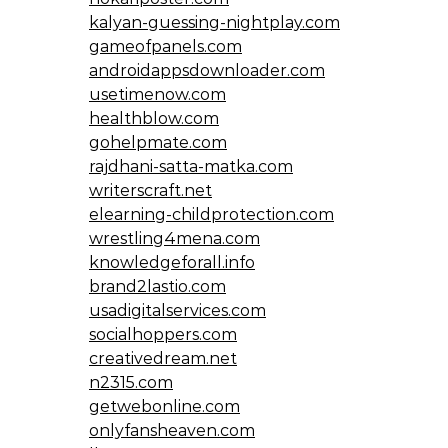
kalyan-guessing-nightplay.com
gameofpanels.com
androidappsdownloader.com
usetimenow.com
healthblow.com
gohelpmate.com
rajdhani-satta-matka.com
writerscraft.net
elearning-childprotection.com
wrestling4mena.com
knowledgeforall.info
brand2lastio.com
usadigitalservices.com
socialhoppers.com
creativedream.net
n2315.com
getwebonline.com
onlyfansheaven.com