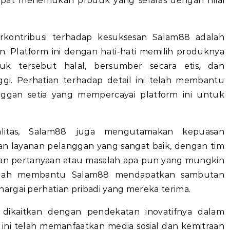
pat menemukan produk yang selaras dengan nilai
rkontribusi terhadap kesuksesan Salam88 adalah
an. Platform ini dengan hati-hati memilih produknya
 tersebut halal, bersumber secara etis, dan
ggi. Perhatian terhadap detail ini telah membantu
gan setia yang mempercayai platform ini untuk
alitas, Salam88 juga mengutamakan kepuasan
an layanan pelanggan yang sangat baik, dengan tim
n pertanyaan atau masalah apa pun yang mungkin
telah membantu Salam88 mendapatkan sambutan
argai perhatian pribadi yang mereka terima.
dikaitkan dengan pendekatan inovatifnya dalam
ini telah memanfaatkan media sosial dan kemitraan