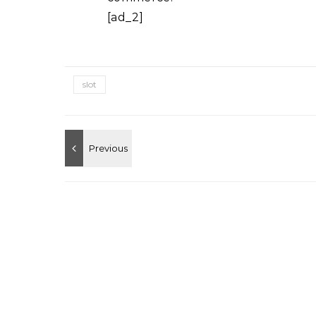
[ad_2]
slot