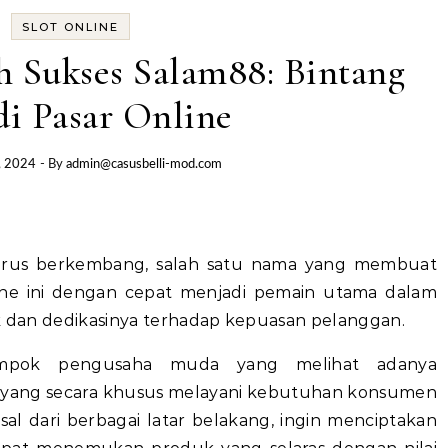
SLOT ONLINE
h Sukses Salam88: Bintang
di Pasar Online
, 2024
- By
admin@casusbelli-mod.com
erus berkembang, salah satu nama yang membuat
ine ini dengan cepat menjadi pemain utama dalam
ik dan dedikasinya terhadap kepuasan pelanggan.
lompok pengusaha muda yang melihat adanya
m yang secara khusus melayani kebutuhan konsumen
sal dari berbagai latar belakang, ingin menciptakan