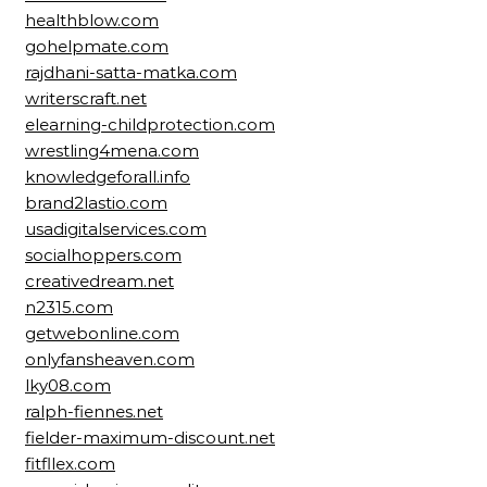
healthblow.com
gohelpmate.com
rajdhani-satta-matka.com
writerscraft.net
elearning-childprotection.com
wrestling4mena.com
knowledgeforall.info
brand2lastio.com
usadigitalservices.com
socialhoppers.com
creativedream.net
n2315.com
getwebonline.com
onlyfansheaven.com
lky08.com
ralph-fiennes.net
fielder-maximum-discount.net
fitfllex.com