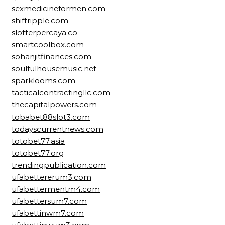
sexmedicineformen.com
shiftripple.com
slotterpercaya.co
smartcoolbox.com
sohanjitfinances.com
soulfulhousemusic.net
sparklooms.com
tacticalcontractingllc.com
thecapitalpowers.com
tobabet88slot3.com
todayscurrentnews.com
totobet77.asia
totobet77.org
trendingpublication.com
ufabettererum3.com
ufabettermentm4.com
ufabettersum7.com
ufabettinwm7.com