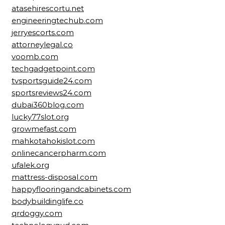
atasehirescortu.net
engineeringtechub.com
jerryescorts.com
attorneylegal.co
voomb.com
techgadgetpoint.com
tvsportsguide24.com
sportsreviews24.com
dubai360blog.com
lucky77slot.org
growmefast.com
mahkotahokislot.com
onlinecancerpharm.com
ufalek.org
mattress-disposal.com
happyflooringandcabinets.com
bodybuildinglife.co
qrdoggy.com