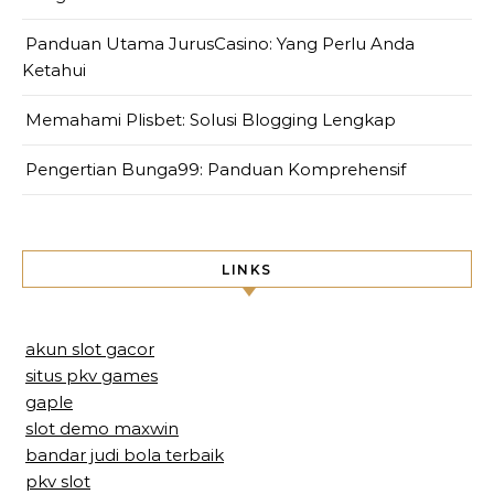
Panduan Utama JurusCasino: Yang Perlu Anda
Ketahui
Memahami Plisbet: Solusi Blogging Lengkap
Pengertian Bunga99: Panduan Komprehensif
LINKS
akun slot gacor
situs pkv games
gaple
slot demo maxwin
bandar judi bola terbaik
pkv slot