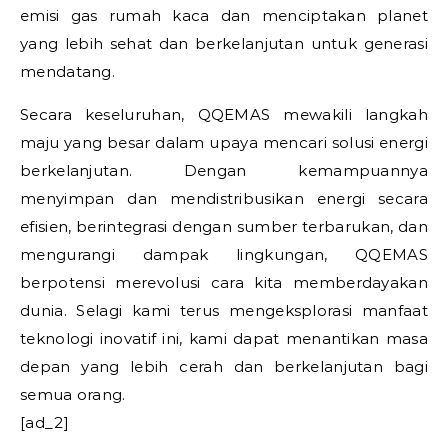
emisi gas rumah kaca dan menciptakan planet
yang lebih sehat dan berkelanjutan untuk generasi
mendatang.
Secara keseluruhan, QQEMAS mewakili langkah
maju yang besar dalam upaya mencari solusi energi
berkelanjutan. Dengan kemampuannya
menyimpan dan mendistribusikan energi secara
efisien, berintegrasi dengan sumber terbarukan, dan
mengurangi dampak lingkungan, QQEMAS
berpotensi merevolusi cara kita memberdayakan
dunia. Selagi kami terus mengeksplorasi manfaat
teknologi inovatif ini, kami dapat menantikan masa
depan yang lebih cerah dan berkelanjutan bagi
semua orang.
[ad_2]