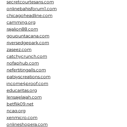
secretcourtesans.com
onlinebahisforum1.com
chicagoheadline.com
camming.org
rajalion88.com
goupuntacana.com
riversedgepark.com
zaseez.com
catchycrunch.com
nofaphub.com
nefertitingalls.com
patsyscreations.com
income4proof.com
educaritas.org
lensajelajah.com
betflik09.net
ncaq.org
xenmicro.com
onlineshopera.com