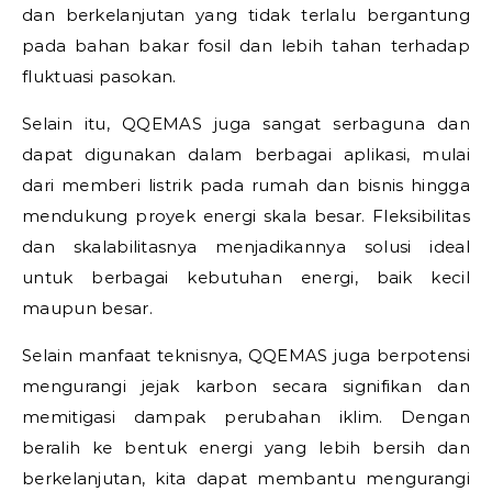
dan berkelanjutan yang tidak terlalu bergantung
pada bahan bakar fosil dan lebih tahan terhadap
fluktuasi pasokan.
Selain itu, QQEMAS juga sangat serbaguna dan
dapat digunakan dalam berbagai aplikasi, mulai
dari memberi listrik pada rumah dan bisnis hingga
mendukung proyek energi skala besar. Fleksibilitas
dan skalabilitasnya menjadikannya solusi ideal
untuk berbagai kebutuhan energi, baik kecil
maupun besar.
Selain manfaat teknisnya, QQEMAS juga berpotensi
mengurangi jejak karbon secara signifikan dan
memitigasi dampak perubahan iklim. Dengan
beralih ke bentuk energi yang lebih bersih dan
berkelanjutan, kita dapat membantu mengurangi