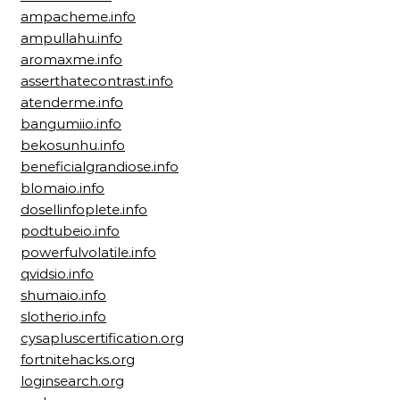
ampacheme.info
ampullahu.info
aromaxme.info
asserthatecontrast.info
atenderme.info
bangumiio.info
bekosunhu.info
beneficialgrandiose.info
blomaio.info
dosellinfoplete.info
podtubeio.info
powerfulvolatile.info
qvidsio.info
shumaio.info
slotherio.info
cysapluscertification.org
fortnitehacks.org
loginsearch.org