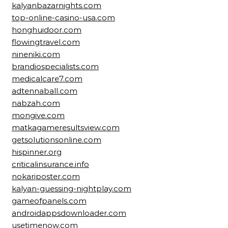
kalyanbazarnights.com
top-online-casino-usa.com
honghuidoor.com
flowingtravel.com
nineniki.com
brandiospecialists.com
medicalcare7.com
adtennaball.com
nabzah.com
mongive.com
matkagameresultsview.com
getsolutionsonline.com
hispinner.org
criticalinsurance.info
nokariposter.com
kalyan-guessing-nightplay.com
gameofpanels.com
androidappsdownloader.com
usetimenow.com