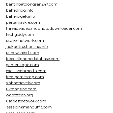
bantinbatdongsan247.com
bahednog.info
bahenxgek.info
pertamaskre.com
threadsvideoandphotodownloader.com
techgiddy.com
usalivenetwork.com
jackpotrushonline.info
ucnewshindi.com
freecellphonedatabase.com
gamersrope.com
exellewebmedia.com
free-gamestop.com
sinbadtravels.com
ukmagzine.com
wareztech.org
usabestnetwork.com
jessepinkmanoutfit.com