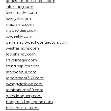
genesisbusinesscredit.com
inforuang.com
kindsmarket.com
luvelylife.com
macramb.com
mypet-diary.com
oxweekly.com
panamacitydeckcontractors.com
westfashions.com
toolshandy.com
travelstager.com
trendinspires.com
rannyephul.com
reportradar360.com
swaggyfashion.com
taraftariumtv10.com
questionquery.com
bodybuildinglegend.com
brilliant-nails.com