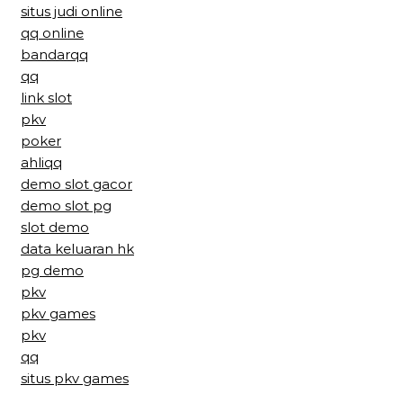
situs judi online
qq online
bandarqq
qq
link slot
pkv
poker
ahliqq
demo slot gacor
demo slot pg
slot demo
data keluaran hk
pg demo
pkv
pkv games
pkv
qq
situs pkv games