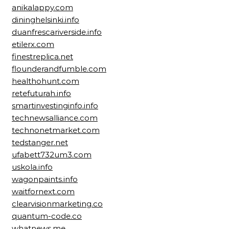
anikalappy.com
dininghelsinki.info
duanfrescariverside.info
etilerx.com
finestreplica.net
flounderandfumble.com
healthohunt.com
retefuturah.info
smartinvestinginfo.info
technewsalliance.com
technonetmarket.com
tedstanger.net
ufabett732um3.com
uskola.info
wagonpaints.info
waitfornext.com
clearvisionmarketing.co
quantum-code.co
whatnews.me