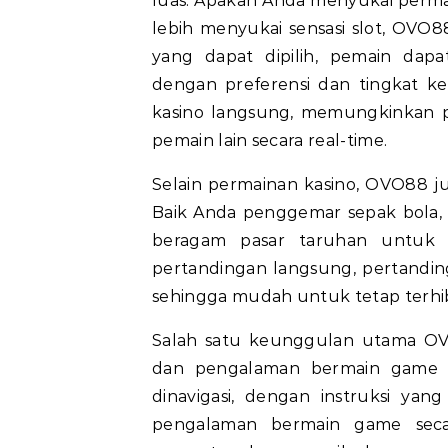
luas. Apakah Anda menyukai permai
lebih menyukai sensasi slot, OV
yang dapat dipilih, pemain da
dengan preferensi dan tingkat ke
kasino langsung, memungkinkan p
pemain lain secara real-time.
Selain permainan kasino, OVO88 j
Baik Anda penggemar sepak bola, b
beragam pasar taruhan untuk 
pertandingan langsung, pertandin
sehingga mudah untuk tetap terhi
Salah satu keunggulan utama O
dan pengalaman bermain game y
dinavigasi, dengan instruksi ya
pengalaman bermain game sec