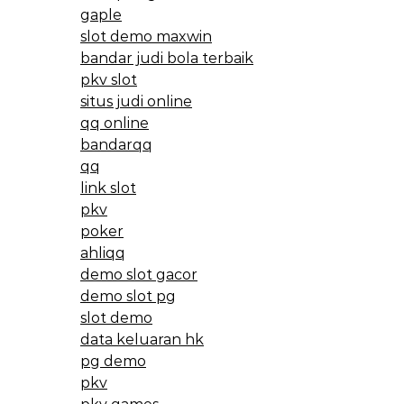
gaple
slot demo maxwin
bandar judi bola terbaik
pkv slot
situs judi online
qq online
bandarqq
qq
link slot
pkv
poker
ahliqq
demo slot gacor
demo slot pg
slot demo
data keluaran hk
pg demo
pkv