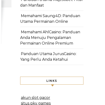
dan Manfaat
Memahami Saung4D: Panduan
Utama Permainan Online
Memahami AhlCasino: Panduan
Anda Menuju Pengalaman
Permainan Online Premium
Panduan Utama JurusCasino:
Yang Perlu Anda Ketahui
LINKS
akun slot gacor
situs pkv games